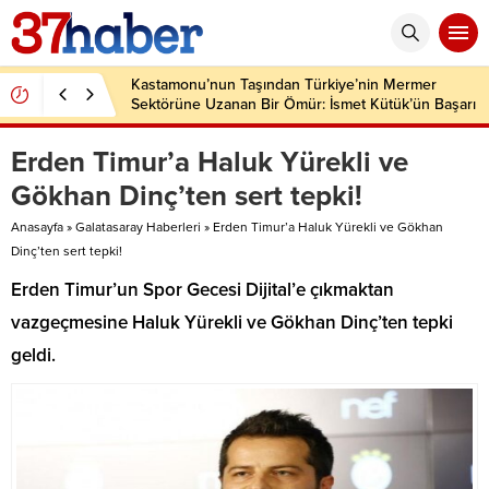
Kastamonu’nun Taşından Türkiye’nin Mermer
Sektörüne Uzanan Bir Ömür: İsmet Kütük’ün Başarı
Hikâyesi
Erden Timur’a Haluk Yürekli ve
Gökhan Dinç’ten sert tepki!
Anasayfa
»
Galatasaray Haberleri
»
Erden Timur’a Haluk Yürekli ve Gökhan
Dinç’ten sert tepki!
Erden Timur’un Spor Gecesi Dijital’e çıkmaktan
vazgeçmesine Haluk Yürekli ve Gökhan Dinç’ten tepki
geldi.