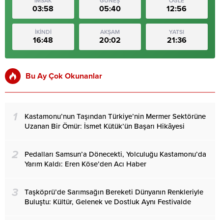
İMSAK
GÜNEŞ
ÖĞLE
03:58
05:40
12:56
İKİNDİ
AKŞAM
YATSI
16:48
20:02
21:36
Bu Ay Çok Okunanlar
1
Kastamonu’nun Taşından Türkiye’nin Mermer Sektörüne
Uzanan Bir Ömür: İsmet Kütük’ün Başarı Hikâyesi
2
Pedalları Samsun’a Dönecekti, Yolculuğu Kastamonu’da
Yarım Kaldı: Eren Köse’den Acı Haber
3
Taşköprü’de Sarımsağın Bereketi Dünyanın Renkleriyle
Buluştu: Kültür, Gelenek ve Dostluk Aynı Festivalde