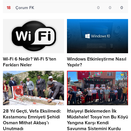
18
Çorum FK
0
0
0
Wi-Fi 6 Nedir? Wi-Fi 5’ten
Windows Etkinleştirme Nasıl
Farkları Neler
Yapılır?
28 Yıl Geçti, Vefa Eksilmedi:
İtfaiyeyi Beklemeden İlk
Kastamonu Emniyeti Şehidi
Müdahale! Tosya’nın Bu Köyü
Osman Mithat Akbaş’ı
Yangına Karşı Kendi
Unutmadı
Savunma Sistemini Kurdu