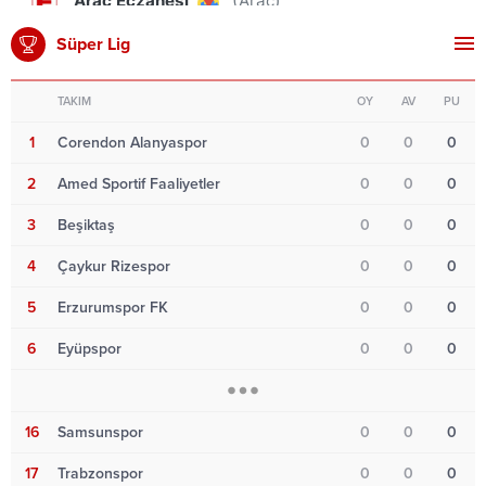
Süper Lig
TAKIM
OY
AV
PU
1
Corendon Alanyaspor
0
0
0
2
Amed Sportif Faaliyetler
0
0
0
3
Beşiktaş
0
0
0
4
Çaykur Rizespor
0
0
0
5
Erzurumspor FK
0
0
0
6
Eyüpspor
0
0
0
16
Samsunspor
0
0
0
17
Trabzonspor
0
0
0