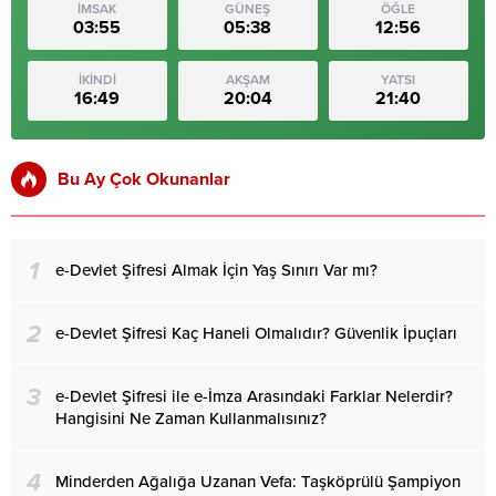
İMSAK
GÜNEŞ
ÖĞLE
03:55
05:38
12:56
İKİNDİ
AKŞAM
YATSI
16:49
20:04
21:40
Bu Ay Çok Okunanlar
1
e-Devlet Şifresi Almak İçin Yaş Sınırı Var mı?
2
e-Devlet Şifresi Kaç Haneli Olmalıdır? Güvenlik İpuçları
3
e-Devlet Şifresi ile e-İmza Arasındaki Farklar Nelerdir?
Hangisini Ne Zaman Kullanmalısınız?
4
Minderden Ağalığa Uzanan Vefa: Taşköprülü Şampiyon