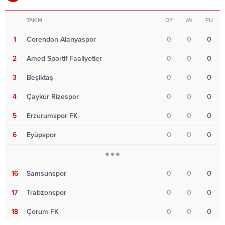
TAKIM
OY
AV
PU
1
Corendon Alanyaspor
0
0
0
2
Amed Sportif Faaliyetler
0
0
0
3
Beşiktaş
0
0
0
4
Çaykur Rizespor
0
0
0
5
Erzurumspor FK
0
0
0
6
Eyüpspor
0
0
0
16
Samsunspor
0
0
0
17
Trabzonspor
0
0
0
18
Çorum FK
0
0
0