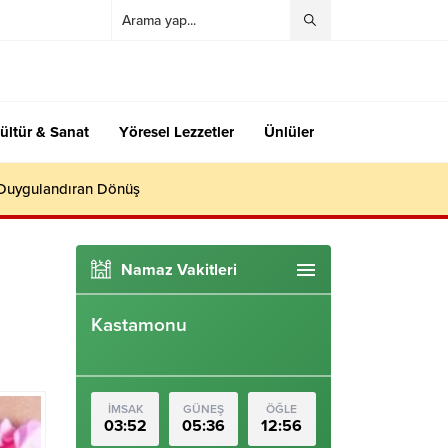
ültür & Sanat
Yöresel Lezzetler
Ünlüler
 Duygulandıran Dönüş
Namaz Vakitleri
Kastamonu
İMSAK
GÜNEŞ
ÖĞLE
03:52
05:36
12:56