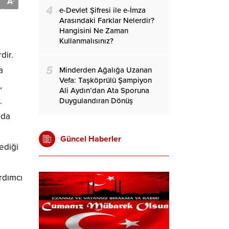
A
-
4
e-Devlet Şifresi ile e-İmza
Arasındaki Farklar Nelerdir?
Hangisini Ne Zaman
Kullanmalısınız?
dir.
5
a
Minderden Ağalığa Uzanan
Vefa: Taşköprülü Şampiyon
,
Ali Aydın’dan Ata Sporuna
.
Duygulandıran Dönüş
 da
Güncel Haberler
ediği
rdımcı