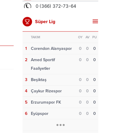
Süper Lig
TAKIM
OY
AV
PU
1
Corendon Alanyaspor
0
0
0
2
Amed Sportif
0
0
0
Faaliyetler
3
Beşiktaş
0
0
0
4
Çaykur Rizespor
0
0
0
5
Erzurumspor FK
0
0
0
6
Eyüpspor
0
0
0