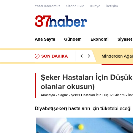
Yazar Kadromuz
Sitene Ekle
Künye
İletişim
Ana Sayfa
Gündem
Ekonomi
Siyaset
SON DAKİKA
Minderden Ağal
Şeker Hastaları İçin Düşük
olanlar okusun)
Anasayfa
»
Sağlık
»
Şeker Hastaları İçin Düşük Glisemik İnd
Diyabet(şeker) hastaların için tüketebileceğ