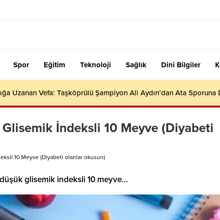
Spor
Eğitim
Teknoloji
Sağlık
Dini Bilgiler
K
ığa Uzanan Vefa: Taşköprülü Şampiyon Ali Aydın’dan Ata Sporuna
 Glisemik İndeksli 10 Meyve (Diyabeti
eksli 10 Meyve (Diyabeti olanlar okusun)
i düşük glisemik indeksli 10 meyve…