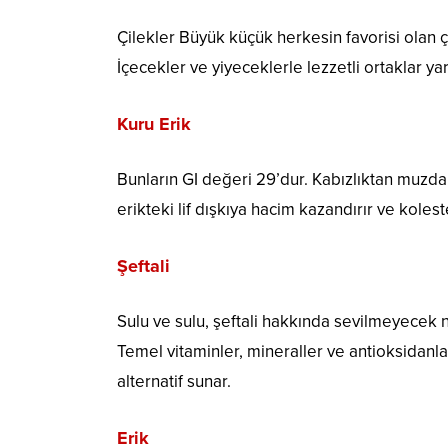
Çilekler Büyük küçük herkesin favorisi olan çil
İçecekler ve yiyeceklerle lezzetli ortaklar yara
Kuru Erik
Bunların GI değeri 29’dur. Kabızlıktan muzdar
erikteki lif dışkıya hacim kazandırır ve koles
Şeftali
Sulu ve sulu, şeftali hakkında sevilmeyecek ne
Temel vitaminler, mineraller ve antioksidanlar 
alternatif sunar.
Erik