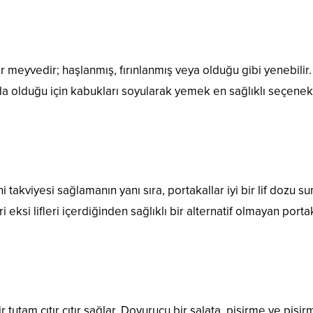
r meyvedir; haşlanmış, fırınlanmış veya olduğu gibi yenebilir.
nda olduğu için kabukları soyularak yemek en sağlıklı seçenek
i takviyesi sağlamanın yanı sıra, portakallar iyi bir lif dozu su
 eksi lifleri içerdiğinden sağlıklı bir alternatif olmayan porta
r tutam çıtır çıtır sağlar. Doyurucu bir salata, pişirme ve pişi