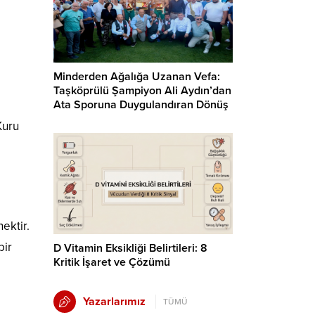
Minderden Ağalığa Uzanan Vefa:
Taşköprülü Şampiyon Ali Aydın’dan
Ata Sporuna Duygulandıran Dönüş
Kuru
ektir.
bir
D Vitamin Eksikliği Belirtileri: 8
Kritik İşaret ve Çözümü
Yazarlarımız
TÜMÜ