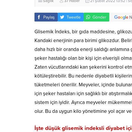
Sağlık
37 Haber
21 Şubat 2022 13:52 | S
Paylaş
Tweetle
Gönder
Glisemik İndeks, bir gıda maddesine, glikozun
Kandaki enerjinin para birimi glikozdur. Beli
daha hızlı bir oranda enerji saldığı anlamına g
şeker hastalığı olan bir kişi için elverişli ol
Zaten vücutlarındaki kan şekerini kontrol etme
kötüleştirebilir. Bu nedenle diyabetli kişile
tüketmeleri önerilir. Meyveler, içinde buluna
için şeker hastaları için sağlıklı bir atıştır
sistem için iyidir. Ayrıca meyveler mükemmel
olur. Bu da uygun kilo yönetimine yol açar v
İşte düşük glisemik indeksli diyabet i