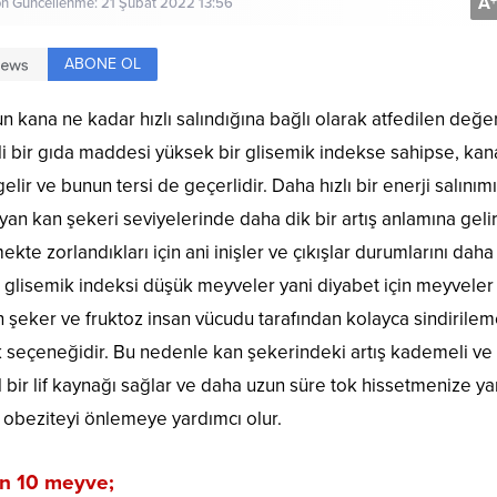
A
+
on Güncellenme: 21 Şubat 2022 13:56
ABONE OL
 kana ne kadar hızlı salındığına bağlı olarak atfedilen değer
rli bir gıda maddesi yüksek bir glisemik indekse sahipse, kan
elir ve bunun tersi de geçerlidir. Daha hızlı bir enerji salınımı
mayan kan şekeri seviyelerinde daha dik bir artış anlamına gelir
kte zorlandıkları için ani inişler ve çıkışlar durumlarını daha
rin glisemik indeksi düşük meyveler yani diyabet için meyveler
n şeker ve fruktoz insan vücudu tarafından kolayca sindirilem
malık seçeneğidir. Bu nedenle kan şekerindeki artış kademeli ve
 bir lif kaynağı sağlar ve daha uzun süre tok hissetmenize ya
e obeziteyi önlemeye yardımcı olur.
çin 10 meyve;