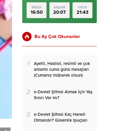
İKİNDİ
AKŞAM
YATSI
16:50
20:07
21:43
Bu Ay Çok Okunanlar
1
Ayetli, Hadisli, resimli ve çok
anlamlı cuma günü mesajları
(Cumanız mübarek olsun)
2
e-Devlet Şifresi Almak İçin Yaş
Sınırı Var mı?
3
e-Devlet Şifresi Kaç Haneli
Olmalıdır? Güvenlik İpuçları