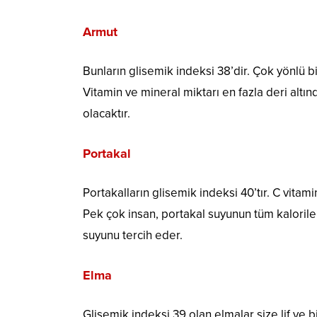
Armut
Bunların glisemik indeksi 38’dir. Çok yönlü bi
Vitamin ve mineral miktarı en fazla deri altı
olacaktır.
Portakal
Portakalların glisemik indeksi 40’tır. C vitamin
Pek çok insan, portakal suyunun tüm kalorileri
suyunu tercih eder.
Elma
Glisemik indeksi 39 olan elmalar size lif ve bi