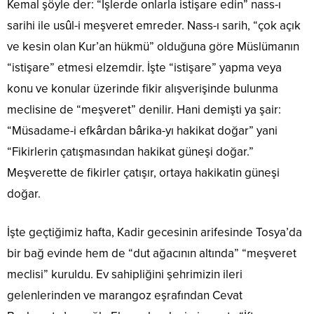
Kemal şöyle der: “İşlerde onlarla istişare edin” nass-ı
sarihi ile usûl-i meşveret emreder. Nass-ı sarih, “çok açık
ve kesin olan Kur’an hükmü” olduğuna göre Müslümanın
“istişare” etmesi elzemdir. İşte “istişare” yapma veya
konu ve konular üzerinde fikir alışverişinde bulunma
meclisine de “meşveret” denilir. Hani demişti ya şair:
“Müsadame-i efkârdan bârika-yı hakikat doğar” yani
“Fikirlerin çatışmasından hakikat güneşi doğar.”
Meşverette de fikirler çatışır, ortaya hakikatin güneşi
doğar.
İşte geçtiğimiz hafta, Kadir gecesinin arifesinde Tosya’da
bir bağ evinde hem de “dut ağacının altında” “meşveret
meclisi” kuruldu. Ev sahipliğini şehrimizin ileri
gelenlerinden ve marangoz eşrafından Cevat