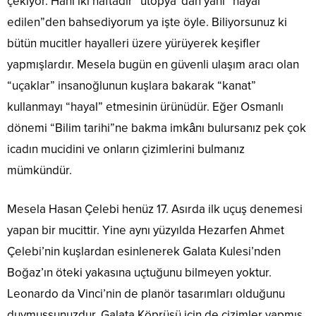
çekiyor. Hani iki haftadır “ütopya”dan yani “hayal
edilen”den bahsediyorum ya işte öyle. Biliyorsunuz ki
bütün mucitler hayalleri üzere yürüyerek keşifler
yapmışlardır. Mesela bugün en güvenli ulaşım aracı olan
“uçaklar” insanoğlunun kuşlara bakarak “kanat”
kullanmayı “hayal” etmesinin ürünüdür. Eğer Osmanlı
dönemi “Bilim tarihi”ne bakma imkânı bulursanız pek çok
icadın mucidini ve onların çizimlerini bulmanız
mümkündür.
Mesela Hasan Çelebi henüz 17. Asırda ilk uçuş denemesi
yapan bir mucittir. Yine aynı yüzyılda Hezarfen Ahmet
Çelebi’nin kuşlardan esinlenerek Galata Kulesi’nden
Boğaz’ın öteki yakasına uçtuğunu bilmeyen yoktur.
Leonardo da Vinci’nin de planör tasarımları olduğunu
duymuşsunuzdur. Galata Köprüsü için de çizimler yapmış