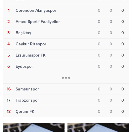
1
Corendon Alanyaspor
0
0
0
2
Amed Sportif Faaliyetler
0
0
0
3
Beşiktaş
0
0
0
4
Çaykur Rizespor
0
0
0
5
Erzurumspor FK
0
0
0
6
Eyüpspor
0
0
0
16
Samsunspor
0
0
0
17
Trabzonspor
0
0
0
18
Çorum FK
0
0
0