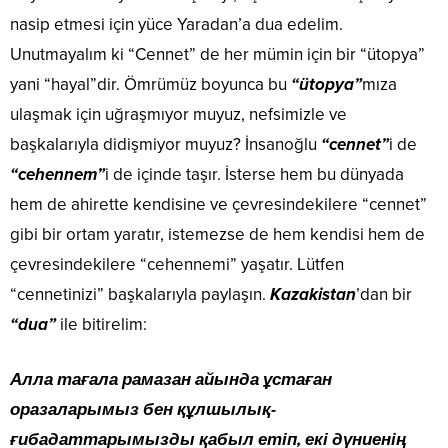
nasip etmesi için yüce Yaradan’a dua edelim.
Unutmayalım ki “Cennet” de her mümin için bir “ütopya”
yani “hayal”dir. Ömrümüz boyunca bu
“ütopya”
mıza
ulaşmak için uğraşmıyor muyuz, nefsimizle ve
başkalarıyla didişmiyor muyuz? İnsanoğlu
“cennet”
i de
“cehennem”
i de içinde taşır. İsterse hem bu dünyada
hem de ahirette kendisine ve çevresindekilere “cennet”
gibi bir ortam yaratır, istemezse de hem kendisi hem de
çevresindekilere “cehennemi” yaşatır. Lütfen
“cennetinizi” başkalarıyla paylaşın.
Kazakistan
’dan bir
“dua”
ile bitirelim:
Алла тағала рамазан айында ұстаған
оразаларымыз бен құлшылық-
ғибадаттарымызды қабыл етіп, екі дүниенің