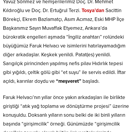
Yavuz Sönmez ve hemşerilerimiz Doç. Dr. Mehmet
Kıldıroğlu ve Doç. Dr. Ertuğrul Terzi.
Tosya’dan
Sacittin
Börekçi, Ekrem Bazlamatçı, Asım Acımaz, Eski MHP İlçe
Başkanımız Sayın Muvaffak Etyemez, Ankara’da
bürokratik engelleri aşmada “İngiliz anahtarı” rolündeki
büyüğümüz Faruk Helvacı ve isimlerini hatırlayamadığım
diğer arkadaşlar. Keşkek yenildi. Patat(es) yenildi.
Sarıgılçık pirincinden yapılmış nefis pilav Hıdırlık tepesi
gibi yığıldı, çeltik gölü gibi “et suyu” ile servis edildi. İftar
açıldı, karınlar doydu ve
“meşveret”
başladı.
Faruk Helvacı’nın yıllar önce yakın arkadaşları ile birlikte
giriştiği “atık yağ toplama ve dönüştürme projesi” üzerine
konuşuldu. Doksanlı yılların sonu belki de iki binli yılların
başında “girişimcilik” örneği. Günümüzde “girişimcilik