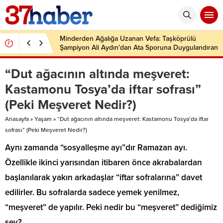
Minderden Ağalığa Uzanan Vefa: Taşköprülü
Şampiyon Ali Aydın’dan Ata Sporuna Duygulandıran
Dönüş
“Dut ağacının altında meşveret:
Kastamonu Tosya’da iftar sofrası”
(Peki Meşveret Nedir?)
Anasayfa
»
Yaşam
»
“Dut ağacının altında meşveret: Kastamonu Tosya’da iftar
sofrası” (Peki Meşveret Nedir?)
Aynı zamanda “sosyalleşme ayı”dır Ramazan ayı.
Özellikle ikinci yarısından itibaren önce akrabalardan
başlanılarak yakın arkadaşlar “iftar sofralarına” davet
edilirler. Bu sofralarda sadece yemek yenilmez,
“meşveret” de yapılır. Peki nedir bu “meşveret” dediğimiz
şey?