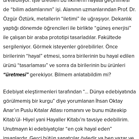
üretebiliyor. İşte üretilen bu fikirlerin hayata geçirilmesi
de “bilim adamlarının” işi. Alanının uzmanlarından Prof. Dr.
Özgür Öztürk, metallerin “iletimi” ile uğraşıyor. Dekanlık
yaptığı dönemde öğrencileri ile birlikte “güneş enerjisi”
ile çalışan bir araba prototipi tasarladılar. Fakültede
sergileniyor. Görmek isteyenler görebilirler. Önce
birilerinin “hayal” etmesi, sonra birilerinin bu hayal edilen
ürünü “tasarlaması” ve sonra da birilerinin bu ürünleri
“üretmesi”
gerekiyor. Bilmem anlatabildim mi?
Edebiyat eleştirmenleri tarafından “… Dünya edebiyatında
görülmemiş bir kurgu” diye yorumlanan İhsan Oktay
Anar’ın Puslu Kıtalar Atlası romanını ve bunu müteakip
Kitab’ül- Hiyel yani Hayaller Kitabı’nı tavsiye edebilirim.
Unutmayın ki edebiyatçılar “en çok hayal eden”
insanlardır. Gerçi bütün sanatçılar öyledir ya ben yazar ve