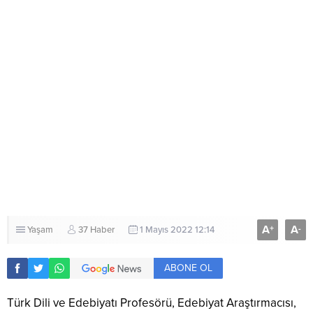
A
A
+
-
Yaşam
37 Haber
1 Mayıs 2022 12:14
ABONE OL
Türk Dili ve Edebiyatı Profesörü, Edebiyat Araştırmacısı,