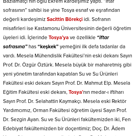
Bazlamatçı’nın oğlu Ekrem kardeşimiz yaptı. “İftar
sofrasının” sahibi ise yine Tosya esnaf ve eşrafından
değerli kardeşimiz
Sacittin Börekçi
idi. Sofranın
misafirleri ise Kastamonu Üniversitesinin değerli öğretim
üyeleri idi. İçlerinde
Tosya’ya
ve özellikle
“iftar
sofrasına”
has
“keşkek”
yemeğini ilk defa tadanlar da
vardı. Mesela Mühendislik Fakültesi’nin eski dekanı Sayın
Prof. Dr. Özgür Öztürk. Mesela büyük bir maharetmiş gibi
yeni yönetim tarafından kapatılan Su ve Su Ürünleri
Fakültesi eski dekanı Sayın Prof. Dr. Mahmut Elp. Mesela
Eğitim Fakültesi eski dekanı,
Tosya’
nın medar-ı iftiharı
Sayın Prof. Dr. Selahattin Kaymakçı. Mesela eski Rektör
Yardımcımız, Orman Fakültesi öğretim üyesi Sayın Prof.
Dr. Sezgin Ayan. Su ve Su Ürünleri fakültemizden iki, Fen
Edebiyat fakültemizden bir doçentimiz; Doç. Dr. Âdem