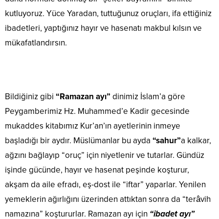
kutluyoruz. Yüce Yaradan, tuttuğunuz oruçları, ifa ettiğiniz
ibadetleri, yaptığınız hayır ve hasenatı makbul kılsın ve
mükafatlandırsın.
Bildiğiniz gibi
“Ramazan ayı”
dinimiz İslam’a göre
Peygamberimiz Hz. Muhammed’e Kadir gecesinde
mukaddes kitabımız Kur’an’ın ayetlerinin inmeye
başladığı bir aydır. Müslümanlar bu ayda
“sahur”
a kalkar,
ağzını bağlayıp “oruç” için niyetlenir ve tutarlar. Gündüz
işinde gücünde, hayır ve hasenat peşinde koşturur,
akşam da aile efradı, eş-dost ile “iftar” yaparlar. Yenilen
yemeklerin ağırlığını üzerinden attıktan sonra da “terâvih
namazına” koştururlar. Ramazan ayı için
“ibadet ayı”