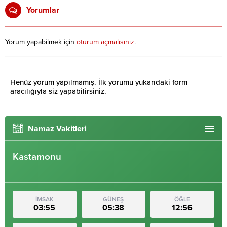
Yorumlar
Yorum yapabilmek için
oturum açmalısınız
.
Henüz yorum yapılmamış. İlk yorumu yukarıdaki form
aracılığıyla siz yapabilirsiniz.
Namaz Vakitleri
Kastamonu
İMSAK
GÜNEŞ
ÖĞLE
03:55
05:38
12:56