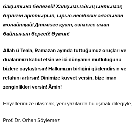
бақытына бөлегей! Халқымыздың ынтымақ-
бірлігін арттырып, ырыс-несібесін адалынан
молайтқай! Дінімізге қуат, өзімізге иман
байлығын бергей! Әумин!
Allah ü Teala, Ramazan ayında tuttuğumuz oruçları ve
dualarımızı kabul etsin ve iki dünyanın mutluluğunu
bizlere paylaştırsın! Halkımızın birliğini güçlendirsin ve
refahını artırsın! Dinimize kuvvet versin, bize iman
zenginlikleri versin! Âmin!
Hayallerimize ulaşmak, yeni yazılarda buluşmak dileğiyle,
Prof. Dr. Orhan Söylemez