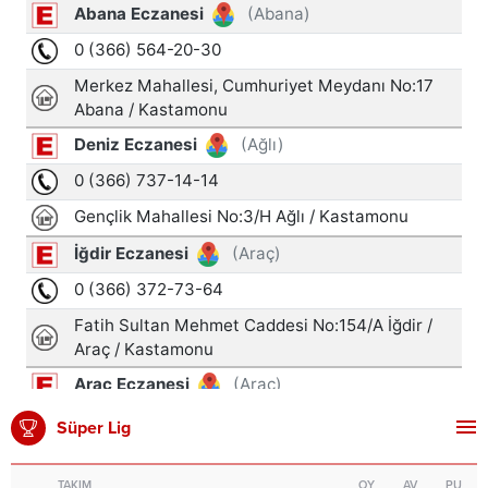
Süper Lig
TAKIM
OY
AV
PU