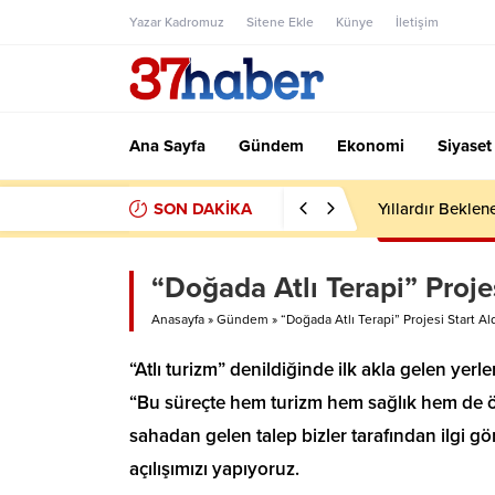
Yazar Kadromuz
Sitene Ekle
Künye
İletişim
Ana Sayfa
Gündem
Ekonomi
Siyaset
SON DAKİKA
Yıllardır Beklen
“Doğada Atlı Terapi” Projes
Anasayfa
»
Gündem
»
“Doğada Atlı Terapi” Projesi Start Al
“Atlı turizm” denildiğinde ilk akla gelen ye
“Bu süreçte hem turizm hem sağlık hem de öze
sahadan gelen talep bizler tarafından ilgi gö
açılışımızı yapıyoruz.