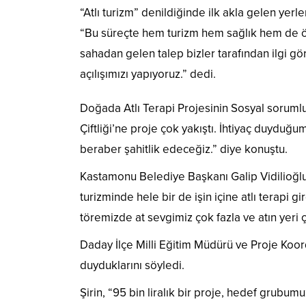
“Atlı turizm” denildiğinde ilk akla gelen ye
“Bu süreçte hem turizm hem sağlık hem de öze
sahadan gelen talep bizler tarafından ilgi gö
açılışımızı yapıyoruz.” dedi.
Doğada Atlı Terapi Projesinin Sosyal sorumlu
Çiftliği’ne proje çok yakıştı. İhtiyaç duyduğ
beraber şahitlik edeceğiz.” diye konuştu.
Kastamonu Belediye Başkanı Galip Vidilioğl
turizminde hele bir de işin içine atlı terapi 
töremizde at sevgimiz çok fazla ve atın yeri ço
Daday İlçe Milli Eğitim Müdürü ve Proje Koor
duyduklarını söyledi.
Şirin, “95 bin liralık bir proje, hedef grubum