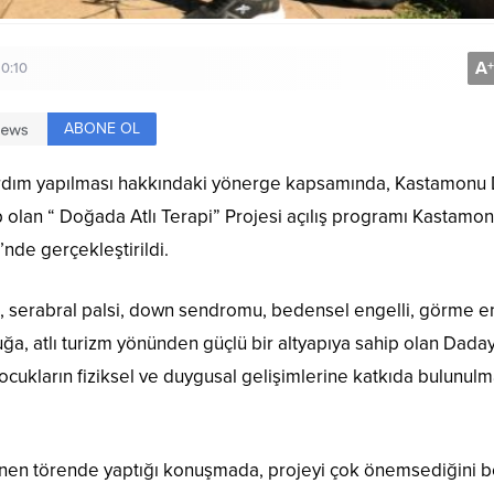
A
+
10:10
ABONE OL
yardım yapılması hakkındaki yönerge kapsamında, Kastamonu
ip olan “ Doğada Atlı Terapi” Projesi açılış programı Kastamo
i’nde gerçekleştirildi.
, serabral palsi, down sendromu, bedensel engelli, görme en
cuğa, atlı turizm yönünden güçlü bir altyapıya sahip olan Dada
ocukların fiziksel ve duygusal gelişimlerine katkıda bulunulm
nen törende yaptığı konuşmada, projeyi çok önemsediğini bel