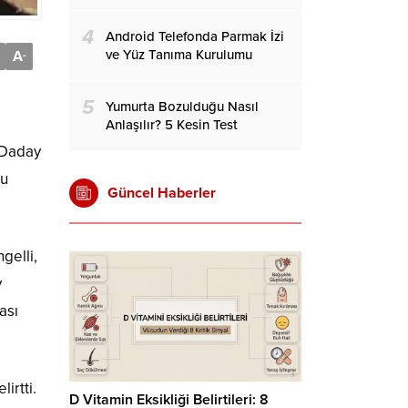
4
Android Telefonda Parmak İzi
ve Yüz Tanıma Kurulumu
A
-
5
Yumurta Bozulduğu Nasıl
Anlaşılır? 5 Kesin Test
 Daday
nu
Güncel Haberler
gelli,
y
ası
irtti.
D Vitamin Eksikliği Belirtileri: 8