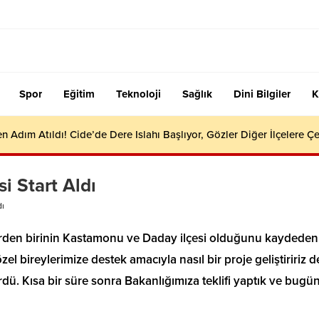
Spor
Eğitim
Teknoloji
Sağlık
Dini Bilgiler
K
en Adım Atıldı! Cide’de Dere Islahı Başlıyor, Gözler Diğer İlçelere Çe
i Start Aldı
dı
rlerden birinin Kastamonu ve Daday ilçesi olduğunu kaydeden
l bireylerimize destek amacıyla nasıl bir proje geliştiririz 
rdü. Kısa bir süre sonra Bakanlığımıza teklifi yaptık ve bugü