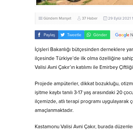
Gündem
Manşet
37 Haber
29 Eylül 2021 
Paylaş
Tweetle
Gönder
İçişleri Bakanlığı bütçesinden derneklere 
ilçesinde Türkiye’de ilk olma özelliğine sah
Valisi Avni Çakır’ın katılımı ile Emirbey Çiftliğ
Projede ampüterler, dikkat bozukluğu, otizm
işitme kaybı tanılı 3-17 yaş arasındaki 20 ço
ilçemizde, atlı terapi programı uygulayarak ç
amaçlanmaktadır.
Kastamonu Valisi Avni Çakır, burada düzenle