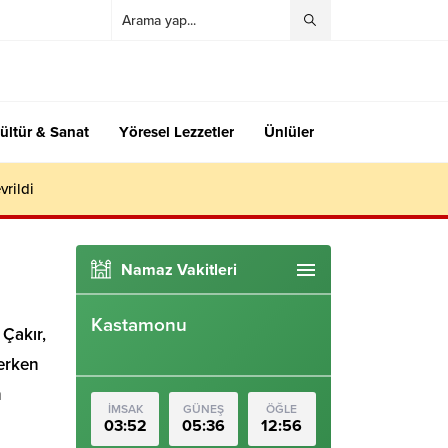
ültür & Sanat
Yöresel Lezzetler
Ünlüler
vrildi
Namaz Vakitleri
Kastamonu
 Çakır,
derken
n
İMSAK
GÜNEŞ
ÖĞLE
03:52
05:36
12:56