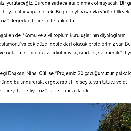
mizi yürüteceğiz. Burada sadece ata binmek olmayacak. Bir g
up boyamalar yapabilecek. Bu projeyi başarıyla yürütebilirsek
oruz.” değerlendirmesinde bulundu.
Başbilen de “Kamu ve sivil toplum kuruluşlarının diyaloglarını
Kastamonu’ya çok güzel destekleri olacak projelerimiz var. Bu
 ve onların topluma kazandırılması açısından çok önemli.” diy
eği Başkanı Nihal Gül ise “Projemiz 20 çocuğumuzun psikolo
önünde bulundurarak, ergoterapist ile seyis, yan tutucu ve at
vermeyi hedefliyoruz.” ifadelerini kullandı.