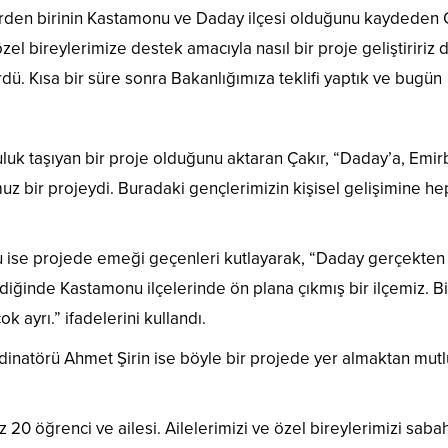
rlerden birinin Kastamonu ve Daday ilçesi olduğunu kaydeden Ç
l bireylerimize destek amacıyla nasıl bir proje geliştiririz
rdü. Kısa bir süre sonra Bakanlığımıza teklifi yaptık ve bugün
luk taşıyan bir proje olduğunu aktaran Çakır, “Daday’a, Emi
umuz bir projeydi. Buradaki gençlerimizin kişisel gelişimine he
u ise projede emeği geçenleri kutlayarak, “Daday gerçekten 
girdiğinde Kastamonu ilçelerinde ön plana çıkmış bir ilçemiz. B
k ayrı.” ifadelerini kullandı.
dinatörü Ahmet Şirin ise böyle bir projede yer almaktan mutl
uz 20 öğrenci ve ailesi. Ailelerimizi ve özel bireylerimizi saba