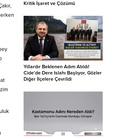
Kritik İşaret ve Çözümü
akır,
 derken
rbey
p
Yıllardır Beklenen Adım Atıldı!
Cide’de Dere Islahı Başlıyor, Gözler
Diğer İlçelere Çevrildi
at
izim
uluk
h