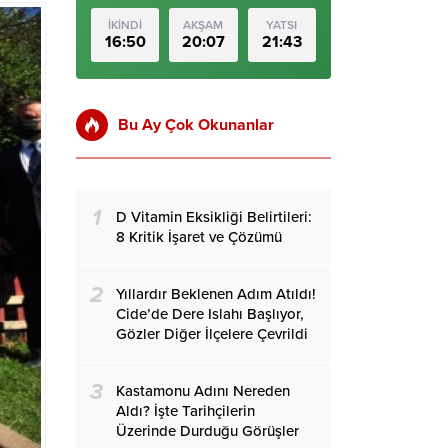
İKİNDİ
AKŞAM
YATSI
16:50
20:07
21:43
Bu Ay Çok Okunanlar
1
D Vitamin Eksikliği Belirtileri:
8 Kritik İşaret ve Çözümü
2
Yıllardır Beklenen Adım Atıldı!
Cide’de Dere Islahı Başlıyor,
Gözler Diğer İlçelere Çevrildi
3
Kastamonu Adını Nereden
Aldı? İşte Tarihçilerin
Üzerinde Durduğu Görüşler