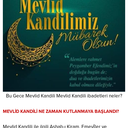
Bu Gece Mevlid Kandili Mevlid Kandili ibadetleri neler?
MEVLİD KANDİLİ NE ZAMAN KUTLANMAYA BAŞLANDI?
Mevlid Kandili ile ilgili Ashab-ı Kiram, Emevîler ve