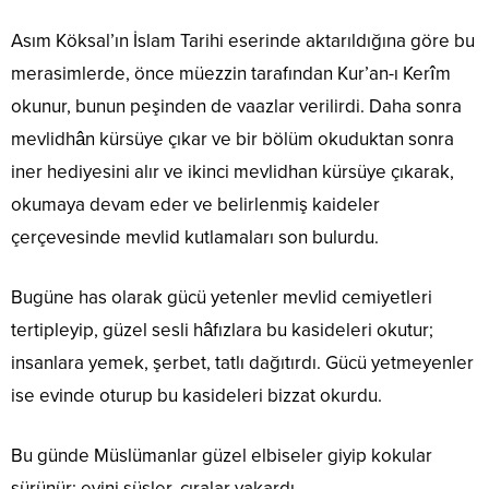
Asım Köksal’ın İslam Tarihi eserinde aktarıldığına göre bu
merasimlerde, önce müezzin tarafından Kur’an-ı Kerîm
okunur, bunun peşinden de vaazlar verilirdi. Daha sonra
mevlidhân kürsüye çıkar ve bir bölüm okuduktan sonra
iner hediyesini alır ve ikinci mevlidhan kürsüye çıkarak,
okumaya devam eder ve belirlenmiş kaideler
çerçevesinde mevlid kutlamaları son bulurdu.
Bugüne has olarak gücü yetenler mevlid cemiyetleri
tertipleyip, güzel sesli hâfızlara bu kasideleri okutur;
insanlara yemek, şerbet, tatlı dağıtırdı. Gücü yetmeyenler
ise evinde oturup bu kasideleri bizzat okurdu.
Bu günde Müslümanlar güzel elbiseler giyip kokular
sürünür; evini süsler, çıralar yakardı.