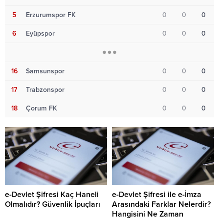
5
Erzurumspor FK
0
0
0
6
Eyüpspor
0
0
0
16
Samsunspor
0
0
0
17
Trabzonspor
0
0
0
18
Çorum FK
0
0
0
e-Devlet Şifresi Kaç Haneli
e-Devlet Şifresi ile e-İmza
Olmalıdır? Güvenlik İpuçları
Arasındaki Farklar Nelerdir?
Hangisini Ne Zaman