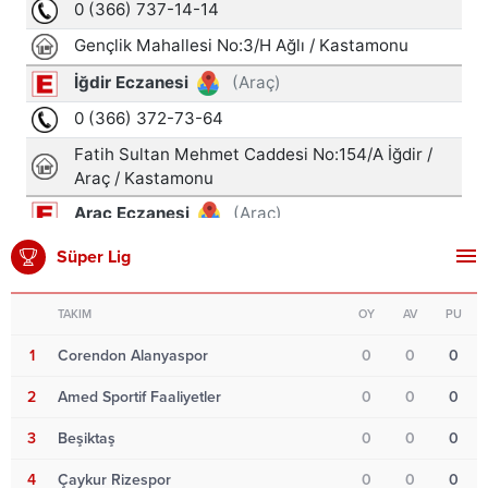
Süper Lig
TAKIM
OY
AV
PU
1
Corendon Alanyaspor
0
0
0
2
Amed Sportif Faaliyetler
0
0
0
3
Beşiktaş
0
0
0
4
Çaykur Rizespor
0
0
0