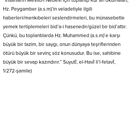
“İnsanların Mevlid-i Nebevi için toplanıp Kur’an okumaları,
Hz. Peygamber (a.s.m)’in veladetiyle ilgili
haberleri/menkıbeleri seslendirmeleri, bu münasebetle
yemek tertiplemeleri bid’a-i hasenedir/güzel bir bid’attır.
Çünkü, bu toplantılarda Hz. Muhammed (a.s.m)’e karşı
büyük bir tazim, bir saygı, onun dünyaya teşriflerinden
ötürü büyük bir sevinç söz konusudur. Bu ise, sahibine
büyük bir sevap kazındırır.” Suyutî, el-Havî li’l-fetavî,
1/272-şamile)