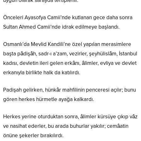
uygun olarak sarayda tertiplenir.
Önceleri Ayasofya Camii’nde kutlanan gece daha sonra
Sultan Ahmed Camii’nde idrak edilmeye başlandı.
Osmanlı’da Mevlid Kandili’ne özel yapılan merasimlere
başta pâdişâh, sadr-ı a’zam, vezirler, şeyhülislâm, İstanbul
kadısı, devletin ileri gelen erkânı, âlimler, evliya ve devlet
erkanıyla birlikte halk da katılırdı.
Padişah gelirken, hünkâr mahfilinin penceresi açılır; bunu
gören herkes hürmetle ayağa kalkardı.
Herkes yerine oturduktan sonra, âlimler kürsüye çıkıp vâz
ve nasihat ederler, bu arada buhurlar yakılır; cemâatin
önüne şekerler bırakılırdı.