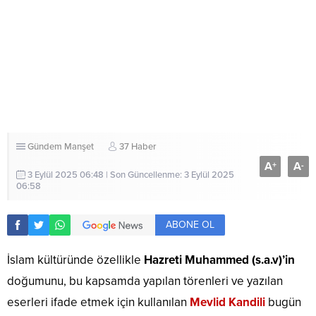
Gündem
Manşet
37 Haber
A
A
+
-
3 Eylül 2025 06:48 | Son Güncellenme: 3 Eylül 2025
06:58
ABONE OL
İslam kültüründe özellikle
Hazreti Muhammed (s.a.v)’in
doğumunu, bu kapsamda yapılan törenleri ve yazılan
eserleri ifade etmek için kullanılan
Mevlid Kandili
bugün