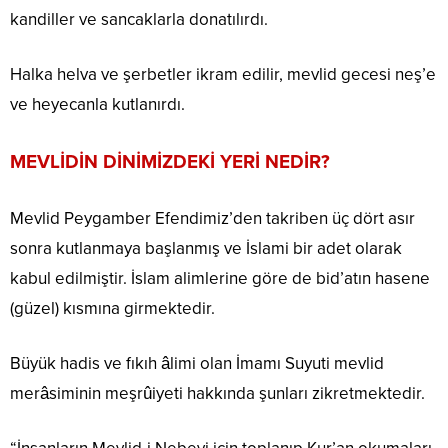
kandiller ve sancaklarla donatılırdı.
Halka helva ve şerbetler ikram edilir, mevlid gecesi neş’e
ve heyecanla kutlanırdı.
MEVLİDİN DİNİMİZDEKİ YERİ NEDİR?
Mevlid Peygamber Efendimiz’den takriben üç dört asır
sonra kutlanmaya başlanmış ve İslami bir adet olarak
kabul edilmiştir. İslam alimlerine göre de bid’atın hasene
(güzel) kısmına girmektedir.
Büyük hadis ve fıkıh âlimi olan İmamı Suyuti mevlid
merâsiminin meşrûiyeti hakkında şunları zikretmektedir.