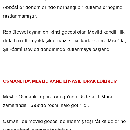
Abbâsîler dönemlerinde herhangi bir kutlama örneğine
rastlanmamıştır.
Rebiülevvel ayının on ikinci gecesi olan Mevlid kandili, ilk
defa hicretten yaklaşık üç yüz elli yıl kadar sonra Mısır’da,
Şii Fâtımî Devleti döneminde kutlanmaya başlandı.
OSMANLI’DA MEVLİD KANDİLİ NASIL İDRAK EDİLİRDİ?
Mevlid Osmanlı İmparatorluğu’nda ilk defa III. Murat
zamanında, 1588’de resmi hale getirildi.
Osmanlı’da mevlid gecesi belirlenmiş teşrifât kaidelerine