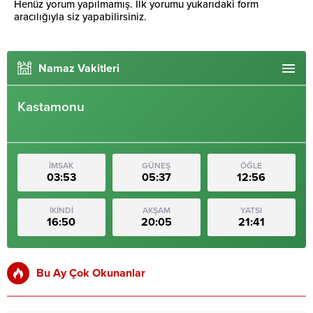
Henüz yorum yapılmamış. İlk yorumu yukarıdaki form
aracılığıyla siz yapabilirsiniz.
Namaz Vakitleri
Kastamonu
İMSAK
GÜNEŞ
ÖĞLE
03:53
05:37
12:56
İKİNDİ
AKŞAM
YATSI
16:50
20:05
21:41
Bu Ay Çok Okunanlar