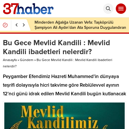
Minderden Ağalığa Uzanan Vefa: Taşköprülü
Şampiyon Ali Aydın’dan Ata Sporuna Duygulandıran
Dönüş
Bu Gece Mevlid Kandili : Mevlid
Kandili ibadetleri nelerdir?
Anasayfa
»
Gündem
»
Bu Gece Mevlid Kandili : Mevlid Kandili ibadetleri
nelerdir?
Peygamber Efendimiz Hazreti Muhammed’in dünyaya
teşrifi dolayısıyla hicri takvime göre Rebiülevvel ayının
12’nci günü idrak edilen Mevlid Kandili bugün kutlanacak