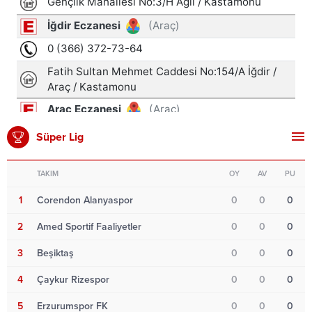
Süper Lig
TAKIM
OY
AV
PU
1
Corendon Alanyaspor
0
0
0
2
Amed Sportif Faaliyetler
0
0
0
3
Beşiktaş
0
0
0
4
Çaykur Rizespor
0
0
0
5
Erzurumspor FK
0
0
0