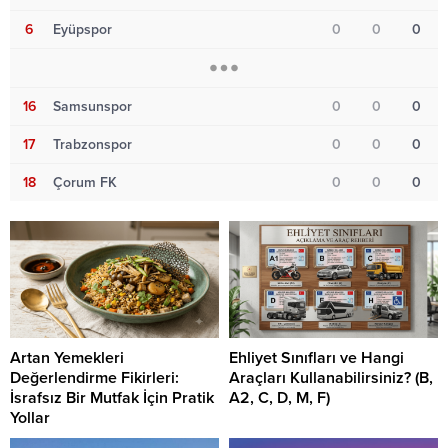
6
Eyüpspor
0
0
0
16
Samsunspor
0
0
0
17
Trabzonspor
0
0
0
18
Çorum FK
0
0
0
Artan Yemekleri
Ehliyet Sınıfları ve Hangi
Değerlendirme Fikirleri:
Araçları Kullanabilirsiniz? (B,
İsrafsız Bir Mutfak İçin Pratik
A2, C, D, M, F)
Yollar