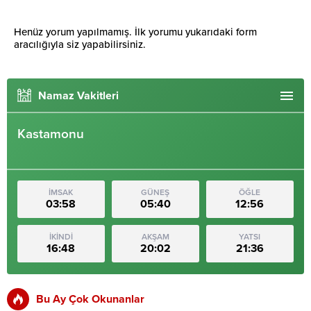
Henüz yorum yapılmamış. İlk yorumu yukarıdaki form
aracılığıyla siz yapabilirsiniz.
Namaz Vakitleri
Kastamonu
İMSAK
GÜNEŞ
ÖĞLE
03:58
05:40
12:56
İKİNDİ
AKŞAM
YATSI
16:48
20:02
21:36
Bu Ay Çok Okunanlar