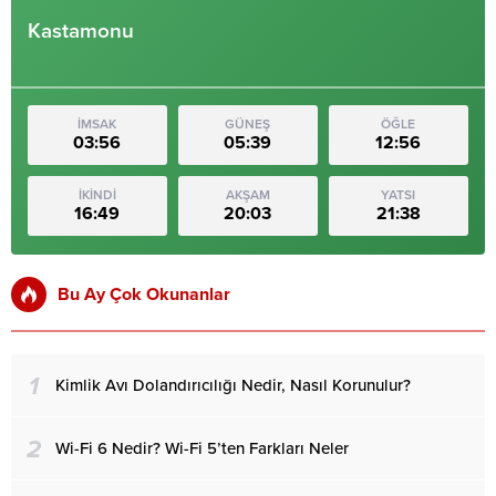
Kastamonu
İMSAK
GÜNEŞ
ÖĞLE
03:56
05:39
12:56
İKİNDİ
AKŞAM
YATSI
16:49
20:03
21:38
Bu Ay Çok Okunanlar
1
Kimlik Avı Dolandırıcılığı Nedir, Nasıl Korunulur?
2
Wi-Fi 6 Nedir? Wi-Fi 5’ten Farkları Neler