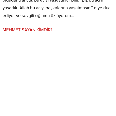
olduğunu ancak bu acıyı yaşayanlar bilir.” Biz bu acıyı
yaşadık. Allah bu acıyı başkalarına yaşatmasın.” diye dua
ediyor ve sevgili oğlumu özlüyorum…
MEHMET SAYAN KİMDİR?