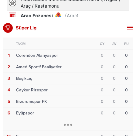
Süper Lig
TAKIM
OY
AV
PU
1
Corendon Alanyaspor
0
0
0
2
Amed Sportif Faaliyetler
0
0
0
3
Beşiktaş
0
0
0
4
Çaykur Rizespor
0
0
0
5
Erzurumspor FK
0
0
0
6
Eyüpspor
0
0
0