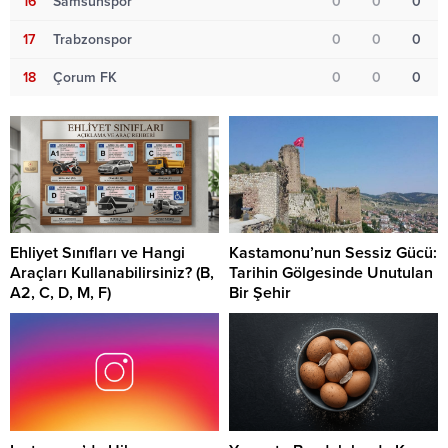
16
Samsunspor
0
0
0
17
Trabzonspor
0
0
0
18
Çorum FK
0
0
0
Ehliyet Sınıfları ve Hangi
Kastamonu’nun Sessiz Gücü:
Araçları Kullanabilirsiniz? (B,
Tarihin Gölgesinde Unutulan
A2, C, D, M, F)
Bir Şehir