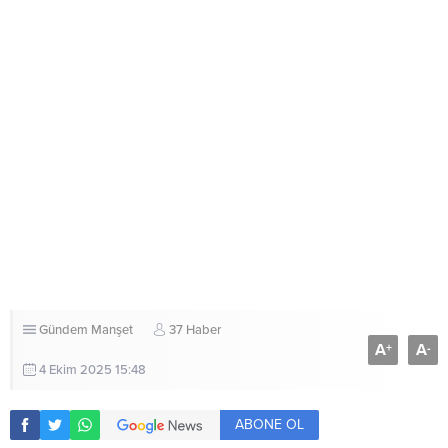
Gündem
Manşet
37 Haber
A
A
+
-
4 Ekim 2025 15:48
ABONE OL