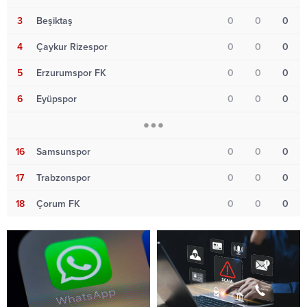
3
Beşiktaş
0
0
0
4
Çaykur Rizespor
0
0
0
5
Erzurumspor FK
0
0
0
6
Eyüpspor
0
0
0
16
Samsunspor
0
0
0
17
Trabzonspor
0
0
0
18
Çorum FK
0
0
0