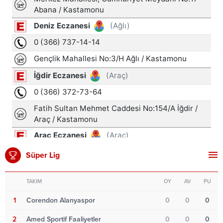
Süper Lig
TAKIM
OY
AV
PU
1
Corendon Alanyaspor
0
0
0
2
Amed Sportif Faaliyetler
0
0
0