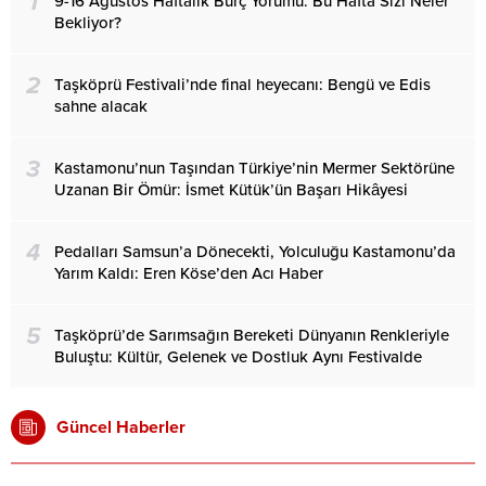
1
9-16 Ağustos Haftalık Burç Yorumu: Bu Hafta Sizi Neler
Bekliyor?
2
Taşköprü Festivali’nde final heyecanı: Bengü ve Edis
sahne alacak
3
Kastamonu’nun Taşından Türkiye’nin Mermer Sektörüne
Uzanan Bir Ömür: İsmet Kütük’ün Başarı Hikâyesi
4
Pedalları Samsun’a Dönecekti, Yolculuğu Kastamonu’da
Yarım Kaldı: Eren Köse’den Acı Haber
5
Taşköprü’de Sarımsağın Bereketi Dünyanın Renkleriyle
Buluştu: Kültür, Gelenek ve Dostluk Aynı Festivalde
Güncel Haberler