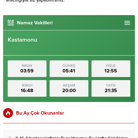
Namaz Vakitleri
Kastamonu
İMSAK
GÜNEŞ
ÖĞLE
03:59
05:41
12:55
İKİNDİ
AKŞAM
YATSI
16:48
20:00
21:35
Bu Ay Çok Okunanlar