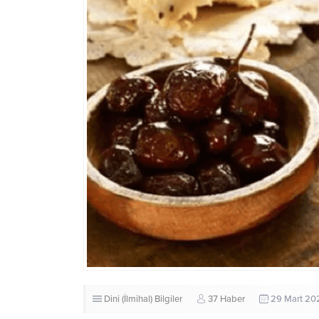
Dini (İlmihal) Bilgiler
37 Haber
29 Mart 202