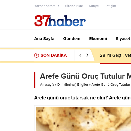
Yazar Kadromuz
Sitene Ekle
Künye
İletişim
Ana Sayfa
Gündem
Ekonomi
Siyaset
SON DAKİKA
28 Yıl Geçti, V
Arefe Günü Oruç Tutulur 
Anasayfa
»
Dini (İlmihal) Bilgiler
»
Arefe Günü Oruç Tutulur
Arefe günü oruç tutarsak ne olur? Arefe gün