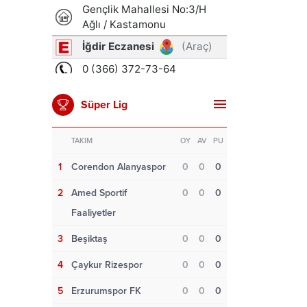
Süper Lig
TAKIM
OY
AV
PU
1
Corendon Alanyaspor
0
0
0
2
Amed Sportif
0
0
0
Faaliyetler
3
Beşiktaş
0
0
0
4
Çaykur Rizespor
0
0
0
5
Erzurumspor FK
0
0
0