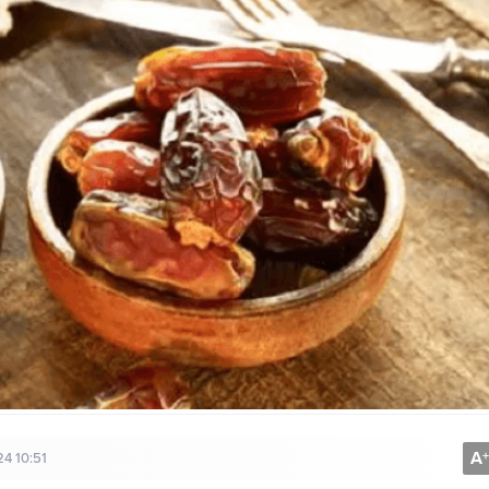
A
+
4 10:51