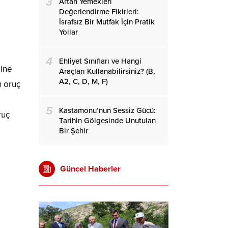
3
Artan Yemekleri
Değerlendirme Fikirleri:
İsrafsız Bir Mutfak İçin Pratik
Yollar
4
Ehliyet Sınıfları ve Hangi
line
Araçları Kullanabilirsiniz? (B,
A2, C, D, M, F)
n oruç
5
Kastamonu’nun Sessiz Gücü:
ruç
Tarihin Gölgesinde Unutulan
Bir Şehir
Güncel Haberler