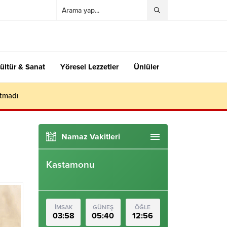
ültür & Sanat
Yöresel Lezzetler
Ünlüler
utmadı
Namaz Vakitleri
Kastamonu
İMSAK
GÜNEŞ
ÖĞLE
03:58
05:40
12:56