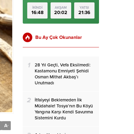
İKİNDİ
AKŞAM
YATSI
16:48
20:02
21:36
Bu Ay Çok Okunanlar
1
28 Yıl Geçti, Vefa Eksilmedi:
Kastamonu Emniyeti Şehidi
Osman Mithat Akbaş’ı
Unutmadı
2
İtfaiyeyi Beklemeden İlk
Müdahale! Tosya’nın Bu Köyü
Yangına Karşı Kendi Savunma
Sistemini Kurdu
A
-