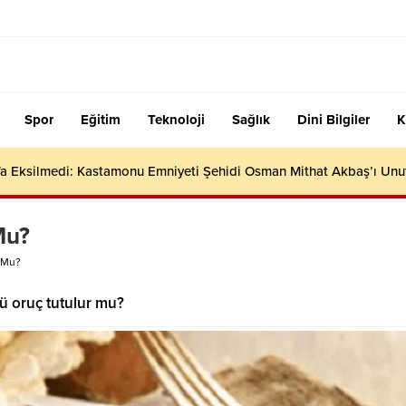
Spor
Eğitim
Teknoloji
Sağlık
Dini Bilgiler
K
efa Eksilmedi: Kastamonu Emniyeti Şehidi Osman Mithat Akbaş’ı Un
Mu?
 Mu?
ü oruç tutulur mu?