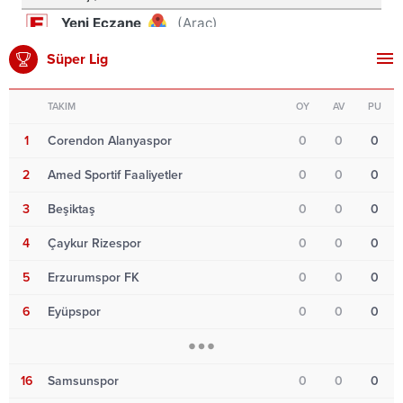
Süper Lig
TAKIM
OY
AV
PU
1
Corendon Alanyaspor
0
0
0
2
Amed Sportif Faaliyetler
0
0
0
3
Beşiktaş
0
0
0
4
Çaykur Rizespor
0
0
0
5
Erzurumspor FK
0
0
0
6
Eyüpspor
0
0
0
16
Samsunspor
0
0
0