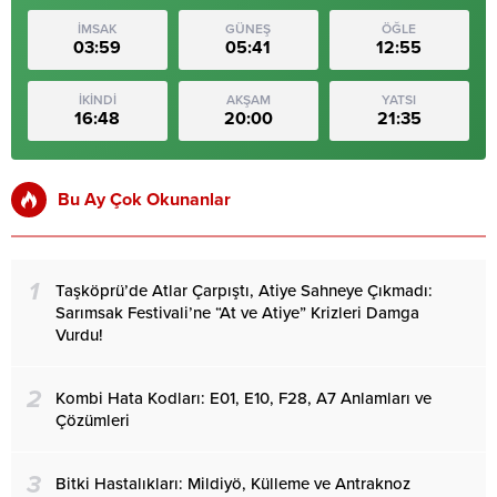
İMSAK
GÜNEŞ
ÖĞLE
03:59
05:41
12:55
İKİNDİ
AKŞAM
YATSI
16:48
20:00
21:35
Bu Ay Çok Okunanlar
1
Taşköprü’de Atlar Çarpıştı, Atiye Sahneye Çıkmadı:
Sarımsak Festivali’ne “At ve Atiye” Krizleri Damga
Vurdu!
2
Kombi Hata Kodları: E01, E10, F28, A7 Anlamları ve
Çözümleri
3
Bitki Hastalıkları: Mildiyö, Külleme ve Antraknoz