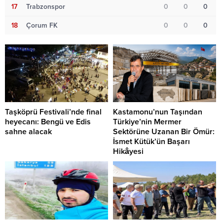
17
Trabzonspor
0
0
0
18
Çorum FK
0
0
0
Taşköprü Festivali’nde final
Kastamonu’nun Taşından
heyecanı: Bengü ve Edis
Türkiye’nin Mermer
sahne alacak
Sektörüne Uzanan Bir Ömür:
İsmet Kütük’ün Başarı
Hikâyesi