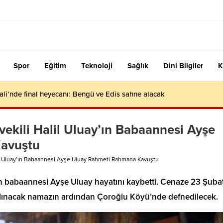
Spor
Eğitim
Teknoloji
Sağlık
Dini Bilgiler
K
ali’nde final heyecanı: Bengü ve Edis sahne alacak
vekili Halil Uluay’ın Babaannesi Ayşe
avuştu
lil Uluay’ın Babaannesi Ayşe Uluay Rahmeti Rahmana Kavuştu
’ın babaannesi Ayşe Uluay hayatını kaybetti. Cenaze 23 Şuba
ılınacak namazın ardından Çoroğlu Köyü’nde defnedilecek.