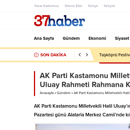
Yazar Kadromuz
Sitene Ekle
Künye
İletişim
Ana Sayfa
Gündem
Ekonomi
Siyaset
SON DAKİKA
Taşköprü Festiv
AK Parti Kastamonu Millet
Uluay Rahmeti Rahmana K
Anasayfa
»
Gündem
»
AK Parti Kastamonu Milletvekili Ha
AK Parti Kastamonu Milletvekili Halil Uluay
Pazartesi günü Alatarla Merkez Camii’nde k