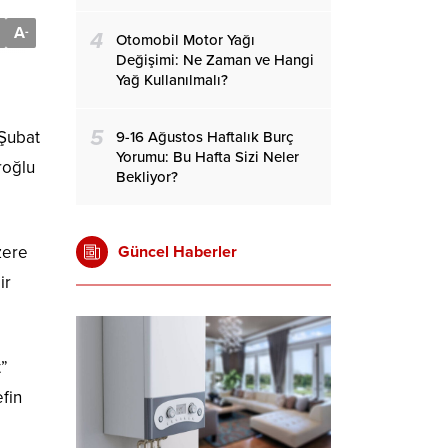
A
-
4
Otomobil Motor Yağı
Değişimi: Ne Zaman ve Hangi
Yağ Kullanılmalı?
5
 Şubat
9-16 Ağustos Haftalık Burç
Yorumu: Bu Hafta Sizi Neler
roğlu
Bekliyor?
Güncel Haberler
zere
ir
t”
fin