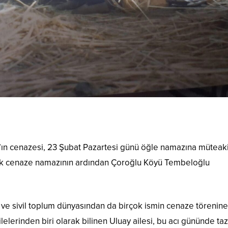
’ın cenazesi, 23 Şubat Pazartesi günü öğle namazına müteak
cak cenaze namazının ardından Çoroğlu Köyü Tembeloğlu
set ve sivil toplum dünyasından da birçok ismin cenaze törenine
elerinden biri olarak bilinen Uluay ailesi, bu acı gününde taz