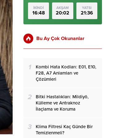
İKİNDİ
AKŞAM
YATSI
16:48
20:02
21:36
Bu Ay Çok Okunanlar
1
Kombi Hata Kodları: E01, E10,
F28, A7 Anlamları ve
Çözümleri
2
Bitki Hastalıkları: Mildiyö,
Külleme ve Antraknoz
İlaçlama ve Koruma
3
Klima Filtresi Kaç Günde Bir
Temizlenmeli?