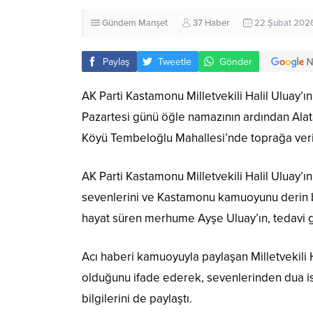
Gündem
Manşet
37 Haber
22 Şubat 2026
Paylaş
Tweetle
Gönder
AK Parti Kastamonu Milletvekili Halil Uluay’
Pazartesi günü öğle namazının ardından Ala
Köyü Tembeloğlu Mahallesi’nde toprağa veri
AK Parti Kastamonu Milletvekili
Halil Uluay
’ı
sevenlerini ve Kastamonu kamuoyunu derin bi
hayat süren merhume Ayşe Uluay’ın, tedavi g
Acı haberi kamuoyuyla paylaşan Milletvekili
olduğunu ifade ederek, sevenlerinden dua iste
bilgilerini de paylaştı.