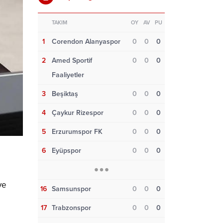
TAKIM
OY
AV
PU
1
Corendon Alanyaspor
0
0
0
2
Amed Sportif
0
0
0
Faaliyetler
3
Beşiktaş
0
0
0
4
Çaykur Rizespor
0
0
0
5
Erzurumspor FK
0
0
0
6
Eyüpspor
0
0
0
ve
16
Samsunspor
0
0
0
17
Trabzonspor
0
0
0