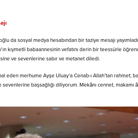
ajı
oğlu
da sosyal medya hesabından bir taziye mesajı yayımladı
y’ın kıymetli babaannesinin vefatını derin bir teessürle öğren
sine ve sevenlerine sabır ve metanet diledi.
tihal eden merhume Ayşe Uluay’a Cenab-ı Allah’tan rahmet; b
ve sevenlerine başsağlığı diliyorum. Mekânı cennet, makamı â