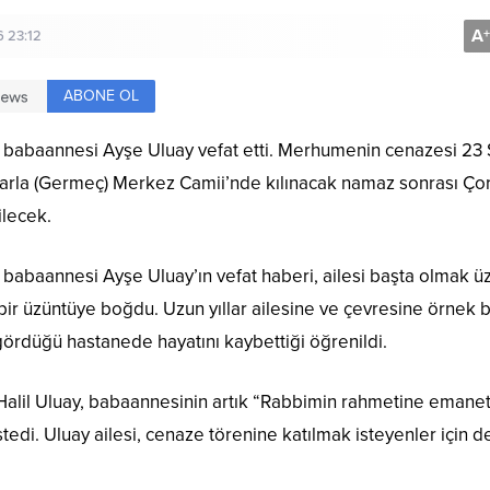
A
+
 23:12
ABONE OL
ın babaannesi Ayşe Uluay vefat etti. Merhumenin cenazesi 23
tarla (Germeç) Merkez Camii’nde kılınacak namaz sonrası Ço
lecek.
n babaannesi Ayşe Uluay’ın vefat haberi, ailesi başta olmak ü
r üzüntüye boğdu. Uzun yıllar ailesine ve çevresine örnek b
ördüğü hastanede hayatını kaybettiği öğrenildi.
 Halil Uluay, babaannesinin artık “Rabbimin rahmetine emane
di. Uluay ailesi, cenaze törenine katılmak isteyenler için de