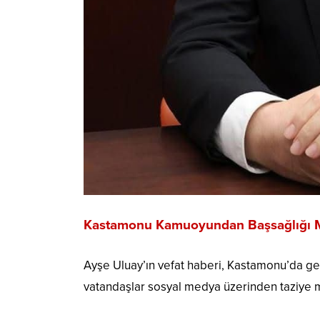
Kastamonu Kamuoyundan Başsağlığı M
Ayşe Uluay’ın vefat haberi, Kastamonu’da geniş
vatandaşlar sosyal medya üzerinden taziye mes