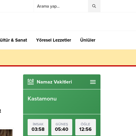
ültür & Sanat
Yöresel Lezzetler
Ünlüler
Namaz Vakitleri
Kastamonu
t
İMSAK
GÜNEŞ
ÖĞLE
03:58
05:40
12:56