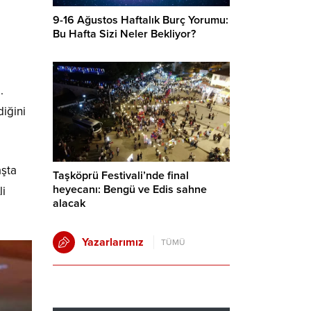
9-16 Ağustos Haftalık Burç Yorumu:
Bu Hafta Sizi Neler Bekliyor?
.
diğini
aşta
Taşköprü Festivali’nde final
heyecanı: Bengü ve Edis sahne
li
alacak
Yazarlarımız
TÜMÜ