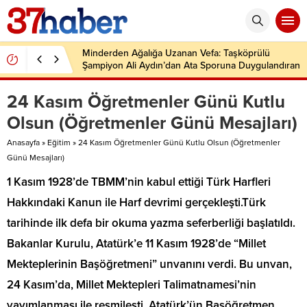
Minderden Ağalığa Uzanan Vefa: Taşköprülü
Şampiyon Ali Aydın’dan Ata Sporuna Duygulandıran
Dönüş
24 Kasım Öğretmenler Günü Kutlu
Olsun (Öğretmenler Günü Mesajları)
Anasayfa
»
Eğitim
»
24 Kasım Öğretmenler Günü Kutlu Olsun (Öğretmenler
Günü Mesajları)
1 Kasım 1928’de TBMM’nin kabul ettiği Türk Harfleri
Hakkındaki Kanun ile Harf devrimi gerçekleşti.Türk
tarihinde ilk defa bir okuma yazma seferberliği başlatıldı.
Bakanlar Kurulu, Atatürk’e 11 Kasım 1928’de “Millet
Mekteplerinin Başöğretmeni” unvanını verdi. Bu unvan,
24 Kasım’da, Millet Mektepleri Talimatnamesi’nin
yayımlanması ile resmileşti. Atatürk’ün Başöğretmen