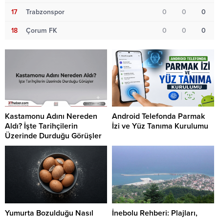
17
Trabzonspor
0
0
0
18
Çorum FK
0
0
0
Kastamonu Adını Nereden
Android Telefonda Parmak
Aldı? İşte Tarihçilerin
İzi ve Yüz Tanıma Kurulumu
Üzerinde Durduğu Görüşler
Yumurta Bozulduğu Nasıl
İnebolu Rehberi: Plajları,