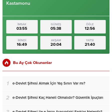
Kastamonu
İMSAK
GÜNEŞ
ÖĞLE
03:55
05:38
12:56
İKİNDİ
AKŞAM
YATSI
16:49
20:04
21:40
Bu Ay Çok Okunanlar
1
e-Devlet Şifresi Almak İçin Yaş Sınırı Var mı?
2
e-Devlet Şifresi Kaç Haneli Olmalıdır? Güvenlik İpuçları
3
e-Devlet Şifresi ile e-İmza Arasındaki Farklar Nelerdir?