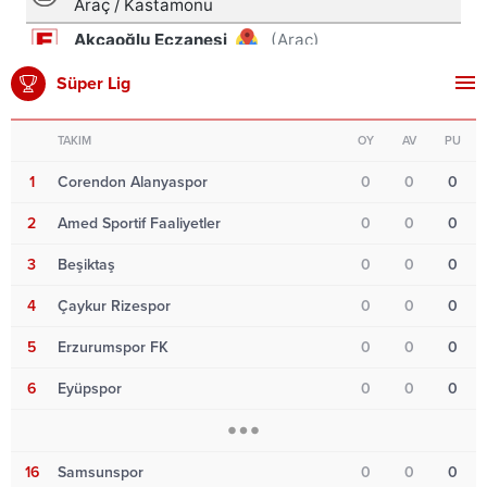
Süper Lig
TAKIM
OY
AV
PU
1
Corendon Alanyaspor
0
0
0
2
Amed Sportif Faaliyetler
0
0
0
3
Beşiktaş
0
0
0
4
Çaykur Rizespor
0
0
0
5
Erzurumspor FK
0
0
0
6
Eyüpspor
0
0
0
16
Samsunspor
0
0
0