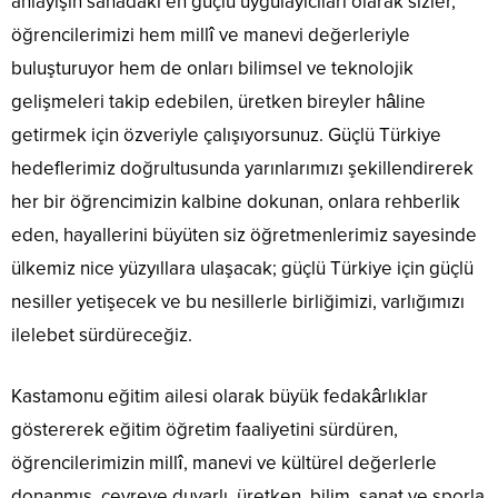
anlayışın sahadaki en güçlü uygulayıcıları olarak sizler,
öğrencilerimizi hem millî ve manevi değerleriyle
buluşturuyor hem de onları bilimsel ve teknolojik
gelişmeleri takip edebilen, üretken bireyler hâline
getirmek için özveriyle çalışıyorsunuz. Güçlü Türkiye
hedeflerimiz doğrultusunda yarınlarımızı şekillendirerek
her bir öğrencimizin kalbine dokunan, onlara rehberlik
eden, hayallerini büyüten siz öğretmenlerimiz sayesinde
ülkemiz nice yüzyıllara ulaşacak; güçlü Türkiye için güçlü
nesiller yetişecek ve bu nesillerle birliğimizi, varlığımızı
ilelebet sürdüreceğiz.
Kastamonu eğitim ailesi olarak büyük fedakârlıklar
göstererek eğitim öğretim faaliyetini sürdüren,
öğrencilerimizin millî, manevi ve kültürel değerlerle
donanmış, çevreye duyarlı, üretken, bilim, sanat ve sporla