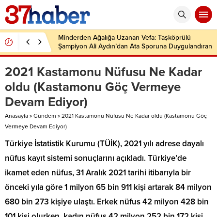
Minderden Ağalığa Uzanan Vefa: Taşköprülü
Şampiyon Ali Aydın’dan Ata Sporuna Duygulandıran
Dönüş
2021 Kastamonu Nüfusu Ne Kadar
oldu (Kastamonu Göç Vermeye
Devam Ediyor)
Anasayfa
»
Gündem
»
2021 Kastamonu Nüfusu Ne Kadar oldu (Kastamonu Göç
Vermeye Devam Ediyor)
Türkiye İstatistik Kurumu (TÜİK), 2021 yılı adrese dayalı
nüfus kayıt sistemi sonuçlarını açıkladı. Türkiye’de
ikamet eden nüfus, 31 Aralık 2021 tarihi itibarıyla bir
önceki yıla göre 1 milyon 65 bin 911 kişi artarak 84 milyon
680 bin 273 kişiye ulaştı. Erkek nüfus 42 milyon 428 bin
101 kişi olurken, kadın nüfus 42 milyon 252 bin 172 kişi