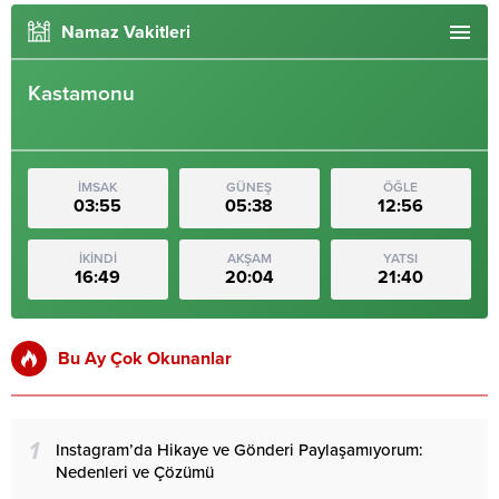
Namaz Vakitleri
Kastamonu
İMSAK
GÜNEŞ
ÖĞLE
03:55
05:38
12:56
İKİNDİ
AKŞAM
YATSI
16:49
20:04
21:40
Bu Ay Çok Okunanlar
1
Instagram’da Hikaye ve Gönderi Paylaşamıyorum:
Nedenleri ve Çözümü