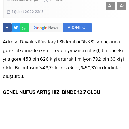
Gündem
Manşet
37 Haber
A
A
+
-
4 Şubat 2022 23:15
ABONE OL
Adrese Dayalı Nüfus Kayıt Sistemi (ADNKS) sonuçlarına
göre, ülkemizde ikamet eden yabancı nüfus(1) bir önceki
yıla göre 458 bin 626 kişi artarak 1 milyon 792 bin 36 kişi
oldu. Bu nüfusun %49,7’sini erkekler, %50,3’ünü kadınlar
oluşturdu.
GENEL NÜFUS ARTIŞ HIZI BİNDE 12.7 OLDU