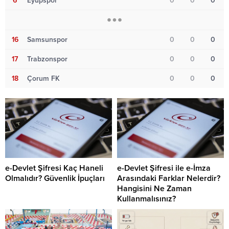
6
Eyüpspor
0
0
0
16
Samsunspor
0
0
0
17
Trabzonspor
0
0
0
18
Çorum FK
0
0
0
e-Devlet Şifresi Kaç Haneli
e-Devlet Şifresi ile e-İmza
Olmalıdır? Güvenlik İpuçları
Arasındaki Farklar Nelerdir?
Hangisini Ne Zaman
Kullanmalısınız?