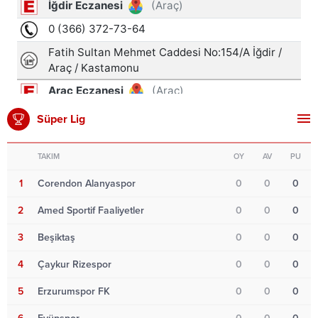
Süper Lig
TAKIM
OY
AV
PU
1
Corendon Alanyaspor
0
0
0
2
Amed Sportif Faaliyetler
0
0
0
3
Beşiktaş
0
0
0
4
Çaykur Rizespor
0
0
0
5
Erzurumspor FK
0
0
0