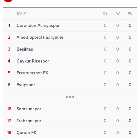
TAKIM
OY
AV
PU
1
Corendon Alanyaspor
0
0
0
2
Amed Sportif Faaliyetler
0
0
0
3
Beşiktaş
0
0
0
4
Çaykur Rizespor
0
0
0
5
Erzurumspor FK
0
0
0
6
Eyüpspor
0
0
0
16
Samsunspor
0
0
0
17
Trabzonspor
0
0
0
18
Çorum FK
0
0
0