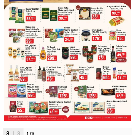
3
| 3
1 (1)