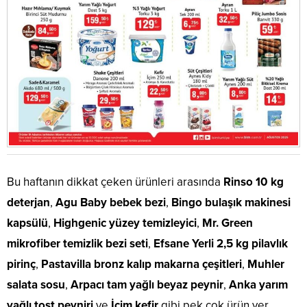
Bu haftanın dikkat çeken ürünleri arasında
Rinso 10 kg
deterjan
,
Agu Baby bebek bezi
,
Bingo bulaşık makinesi
kapsülü
,
Highgenic yüzey temizleyici
,
Mr. Green
mikrofiber temizlik bezi seti
,
Efsane Yerli 2,5 kg pilavlık
pirinç
,
Pastavilla bronz kalıp makarna çeşitleri
,
Muhler
salata sosu
,
Arpacı tam yağlı beyaz peynir
,
Anka yarım
yağlı tost peyniri
ve
İçim kefir
gibi pek çok ürün yer