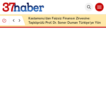
Kastamonu’dan Faizsiz Finansın Zirvesine:
Taşköprülü Prof. Dr. Soner Duman Türkiye’ye Yön
Veriyor