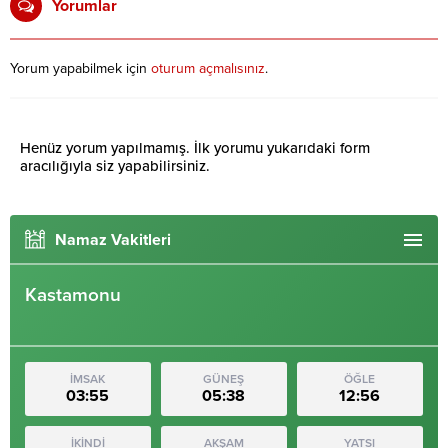
Yorumlar
Yorum yapabilmek için
oturum açmalısınız
.
Henüz yorum yapılmamış. İlk yorumu yukarıdaki form
aracılığıyla siz yapabilirsiniz.
Namaz Vakitleri
Kastamonu
İMSAK
GÜNEŞ
ÖĞLE
03:55
05:38
12:56
İKİNDİ
AKŞAM
YATSI