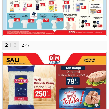
2
| 3
2 (1)