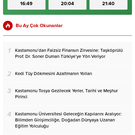
16:49
20:04
21:40
Bu Ay Çok Okunanlar
1
Kastamonu’dan Faizsiz Finansın Zirvesine: Taşköprülü
Prof. Dr. Soner Duman Türkiye’ye Yön Veriyor
2
Kedi Tüy Dökmesini Azaltmanın Yolları
3
Kastamonu Tosya Gezilecek Yerler, Tarihi ve Meşhur
Pirinci
4
Kastamonu Üniversitesi Geleceğin Kapılarını Aralıyor:
Bilimden Girişimciliğe, Doğadan Dünyaya Uzanan
Eğitim Yolculuğu