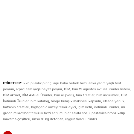
ETİKETLER:
5 kg pilavlık pirinç
,
agu baby bebek bezi
,
anka yarım yağlı tost
peyniri
,
arpacı tam yağlı beyaz peynir
,
BİM
,
bim 19 ağustos aktüel ürünler listesi
,
BİM aktüel
,
BİM Aktüel Ürünler
,
bim alışveriş
,
bim fırsatlar
,
bim indirimleri
,
BİM
İndirimli Ürünler
,
bim katalog
,
bingo bulaşık makinesi kapsülü
,
efsane yerli 2
,
haftanın fırsatları
,
highgenic yüzey temizleyici
,
içim kefir
,
indirimli ürünler
,
mr
green mikrofiber temizlik bezi seti
,
muhler salata sosu
,
pastavilla bronz kalıp
makarna çeşitleri
,
rinso 10 kg deterjan
,
uygun fiyatlı ürünler