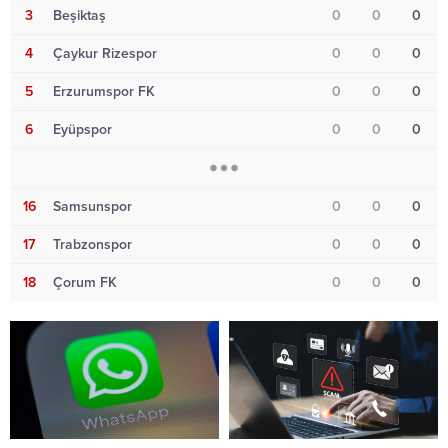
3
Beşiktaş
0
0
0
4
Çaykur Rizespor
0
0
0
5
Erzurumspor FK
0
0
0
6
Eyüpspor
0
0
0
16
Samsunspor
0
0
0
17
Trabzonspor
0
0
0
18
Çorum FK
0
0
0