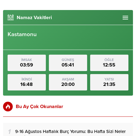
Namaz Vakitleri
Kastamonu
İMSAK
GÜNEŞ
ÖĞLE
03:59
05:41
12:55
İKİNDİ
AKŞAM
YATSI
16:48
20:00
21:35
Bu Ay Çok Okunanlar
1
9-16 Ağustos Haftalık Burç Yorumu: Bu Hafta Sizi Neler