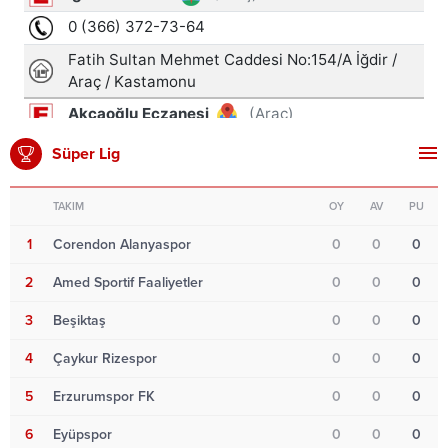
Süper Lig
TAKIM
OY
AV
PU
1
Corendon Alanyaspor
0
0
0
2
Amed Sportif Faaliyetler
0
0
0
3
Beşiktaş
0
0
0
4
Çaykur Rizespor
0
0
0
5
Erzurumspor FK
0
0
0
6
Eyüpspor
0
0
0