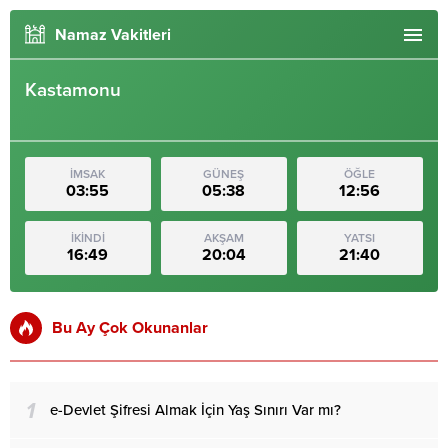
Namaz Vakitleri
Kastamonu
İMSAK
GÜNEŞ
ÖĞLE
03:55
05:38
12:56
İKİNDİ
AKŞAM
YATSI
16:49
20:04
21:40
Bu Ay Çok Okunanlar
1
e-Devlet Şifresi Almak İçin Yaş Sınırı Var mı?