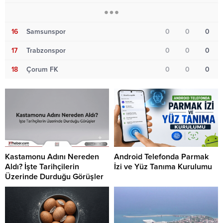
16
Samsunspor
0
0
0
17
Trabzonspor
0
0
0
18
Çorum FK
0
0
0
Kastamonu Adını Nereden
Android Telefonda Parmak
Aldı? İşte Tarihçilerin
İzi ve Yüz Tanıma Kurulumu
Üzerinde Durduğu Görüşler