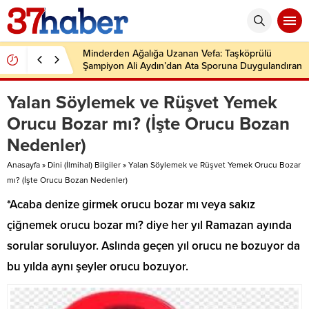
Minderden Ağalığa Uzanan Vefa: Taşköprülü
Şampiyon Ali Aydın’dan Ata Sporuna Duygulandıran
Dönüş
Yalan Söylemek ve Rüşvet Yemek
Orucu Bozar mı? (İşte Orucu Bozan
Nedenler)
Anasayfa
»
Dini (İlmihal) Bilgiler
»
Yalan Söylemek ve Rüşvet Yemek Orucu Bozar
mı? (İşte Orucu Bozan Nedenler)
*Acaba denize girmek orucu bozar mı veya sakız
çiğnemek orucu bozar mı? diye her yıl Ramazan ayında
sorular soruluyor. Aslında geçen yıl orucu ne bozuyor da
bu yılda aynı şeyler orucu bozuyor.