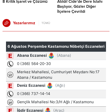
8 Kritik İşaret ve Çözümü
Atıldı! Cide’de Dere Islahı
Başlıyor, Gözler Diğer
İlçelere Çevrildi
Yazarlarımız
TÜMÜ