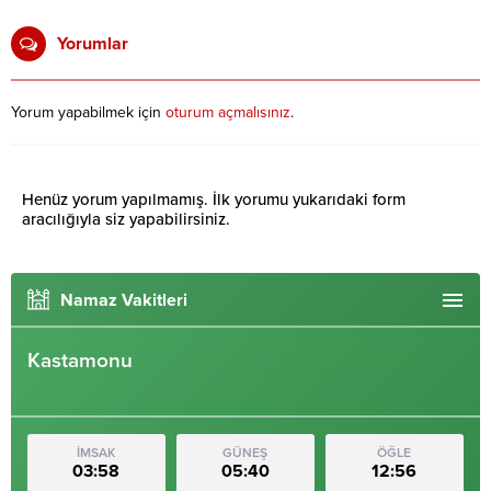
Yorumlar
Yorum yapabilmek için
oturum açmalısınız
.
Henüz yorum yapılmamış. İlk yorumu yukarıdaki form
aracılığıyla siz yapabilirsiniz.
Namaz Vakitleri
Kastamonu
İMSAK
GÜNEŞ
ÖĞLE
03:58
05:40
12:56