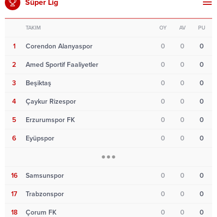
Süper Lig
TAKIM
OY
AV
PU
1
Corendon Alanyaspor
0
0
0
2
Amed Sportif Faaliyetler
0
0
0
3
Beşiktaş
0
0
0
4
Çaykur Rizespor
0
0
0
5
Erzurumspor FK
0
0
0
6
Eyüpspor
0
0
0
16
Samsunspor
0
0
0
17
Trabzonspor
0
0
0
18
Çorum FK
0
0
0