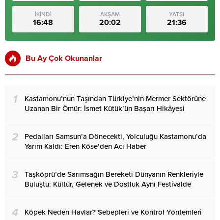
İKİNDİ
AKŞAM
YATSI
16:48
20:02
21:36
Bu Ay Çok Okunanlar
1
Kastamonu’nun Taşından Türkiye’nin Mermer Sektörüne
Uzanan Bir Ömür: İsmet Kütük’ün Başarı Hikâyesi
2
Pedalları Samsun’a Dönecekti, Yolculuğu Kastamonu’da
Yarım Kaldı: Eren Köse’den Acı Haber
3
Taşköprü’de Sarımsağın Bereketi Dünyanın Renkleriyle
Buluştu: Kültür, Gelenek ve Dostluk Aynı Festivalde
4
Köpek Neden Havlar? Sebepleri ve Kontrol Yöntemleri