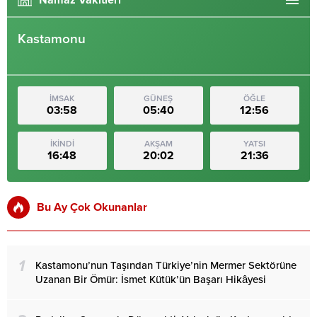
Kastamonu
İMSAK
GÜNEŞ
ÖĞLE
03:58
05:40
12:56
İKİNDİ
AKŞAM
YATSI
16:48
20:02
21:36
Bu Ay Çok Okunanlar
1
Kastamonu’nun Taşından Türkiye’nin Mermer Sektörüne
Uzanan Bir Ömür: İsmet Kütük’ün Başarı Hikâyesi