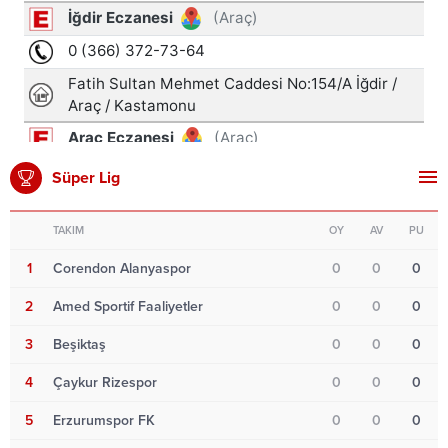
Süper Lig
TAKIM
OY
AV
PU
1
Corendon Alanyaspor
0
0
0
2
Amed Sportif Faaliyetler
0
0
0
3
Beşiktaş
0
0
0
4
Çaykur Rizespor
0
0
0
5
Erzurumspor FK
0
0
0