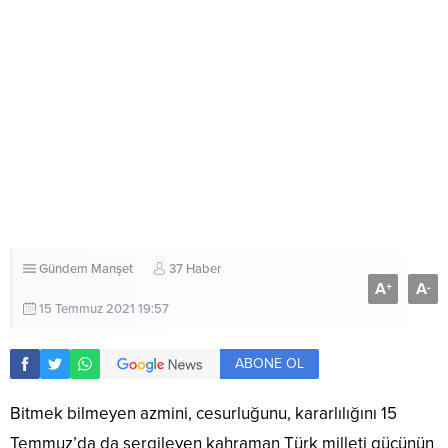
Gündem
Manşet
37 Haber
A
A
+
-
15 Temmuz 2021 19:57
ABONE OL
Bitmek bilmeyen azmini, cesurluğunu, kararlılığını 15
Temmuz’da da sergileyen kahraman Türk milleti gücünün