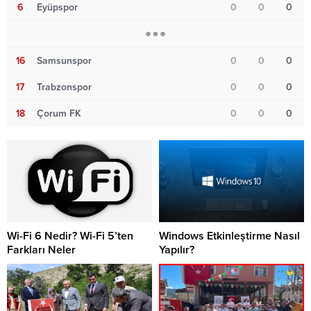
6
Eyüpspor
0
0
0
16
Samsunspor
0
0
0
17
Trabzonspor
0
0
0
18
Çorum FK
0
0
0
Wi-Fi 6 Nedir? Wi-Fi 5’ten
Windows Etkinleştirme Nasıl
Farkları Neler
Yapılır?