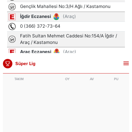
Süper Lig
TAKIM
OY
AV
PU