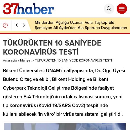
Minderden Ağalığa Uzanan Vefa: Taşköprülü
Şampiyon Ali Aydın’dan Ata Sporuna Duygulandıran
Dönüş
TÜKÜRÜKTEN 10 SANİYEDE
KORONAVİRÜS TESTİ
Anasayfa
»
Manşet
»
TÜKÜRÜKTEN 10 SANİYEDE KORONAVİRÜS TESTİ
Bilkent Üniversitesi UNAM’ın altyapısında, Dr. Öğr. Üyesi
Bülend Ortaç ve ekibi, Bilkent Holding ve Bilkent
Cyberpark Teknoloji Geliştirme Bölgesi’nde faaliyet
gösteren E-A Teknoloji’nin ortak çalışması sonucu, yeni
tip koronavirüs (Kovid-19/SARS Cov2) tespitinde
kullanılabilecek ‘in vitro’ bir virüs tanı sistemi geliştirildi.