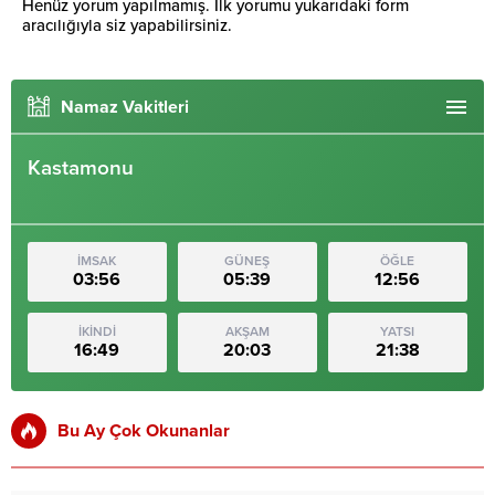
Henüz yorum yapılmamış. İlk yorumu yukarıdaki form
aracılığıyla siz yapabilirsiniz.
Namaz Vakitleri
Kastamonu
İMSAK
GÜNEŞ
ÖĞLE
03:56
05:39
12:56
İKİNDİ
AKŞAM
YATSI
16:49
20:03
21:38
Bu Ay Çok Okunanlar