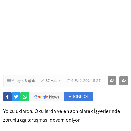
A
A
+
-
Manşet
Sağlık
37 Haber
6 Eylül 2021 11:27
ABONE OL
Yolculuklarda, Okullarda ve en son olarak İşyerlerinde
zorunlu aşı tartışması devam ediyor.