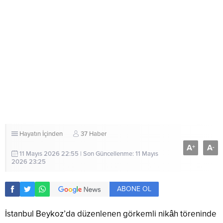
Hayatın İçinden
37 Haber
A
A
+
-
11 Mayıs 2026 22:55 | Son Güncellenme: 11 Mayıs
2026 23:25
ABONE OL
İstanbul Beykoz’da düzenlenen görkemli nikâh töreninde