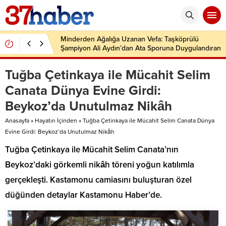
Minderden Ağalığa Uzanan Vefa: Taşköprülü
Şampiyon Ali Aydın’dan Ata Sporuna Duygulandıran
Dönüş
Tuğba Çetinkaya ile Mücahit Selim
Canata Dünya Evine Girdi:
Beykoz’da Unutulmaz Nikâh
Anasayfa
»
Hayatın İçinden
»
Tuğba Çetinkaya ile Mücahit Selim Canata Dünya
Evine Girdi: Beykoz’da Unutulmaz Nikâh
Tuğba Çetinkaya ile Mücahit Selim Canata’nın
Beykoz’daki görkemli nikâh töreni yoğun katılımla
gerçekleşti. Kastamonu camiasını buluşturan özel
düğünden detaylar Kastamonu Haber’de.