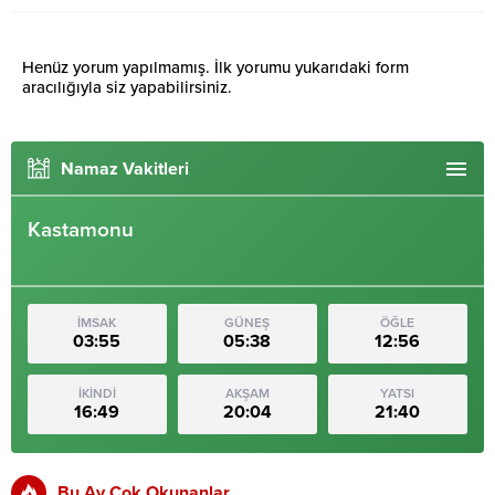
Henüz yorum yapılmamış. İlk yorumu yukarıdaki form
aracılığıyla siz yapabilirsiniz.
Namaz Vakitleri
Kastamonu
İMSAK
GÜNEŞ
ÖĞLE
03:55
05:38
12:56
İKİNDİ
AKŞAM
YATSI
16:49
20:04
21:40
Bu Ay Çok Okunanlar