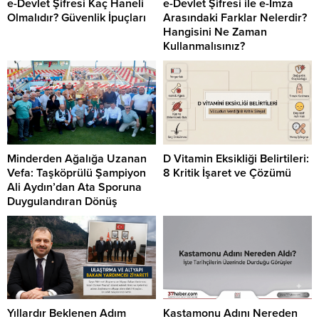
e-Devlet Şifresi Kaç Haneli
e-Devlet Şifresi ile e-İmza
Olmalıdır? Güvenlik İpuçları
Arasındaki Farklar Nelerdir?
Hangisini Ne Zaman
Kullanmalısınız?
Minderden Ağalığa Uzanan
D Vitamin Eksikliği Belirtileri:
Vefa: Taşköprülü Şampiyon
8 Kritik İşaret ve Çözümü
Ali Aydın’dan Ata Sporuna
Duygulandıran Dönüş
Yıllardır Beklenen Adım
Kastamonu Adını Nereden