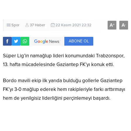
A
A
+
-
Spor
37 Haber
22 Kasım 2021 22:32
ABONE OL
Süper Lig’in namağlup lideri konumundaki Trabzonspor,
13. hafta mücadelesinde Gaziantep FK’yı konuk etti.
Bordo mavili ekip ilk yarıda bulduğu gollerle Gaziantep
FK’yı 3-0 mağlup ederek hem rakipleriyle farkı arttırmayı
hem de yenilgisiz liderliğini perçinlemeyi başardı.