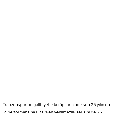
Trabzonspor bu galibiyetle kulüp tarihinde son 25 yılın en
iyi performansına ulaşırken yenilmezlik serisini de 25