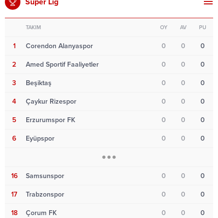
Süper Lig
TAKIM
OY
AV
PU
1
Corendon Alanyaspor
0
0
0
2
Amed Sportif Faaliyetler
0
0
0
3
Beşiktaş
0
0
0
4
Çaykur Rizespor
0
0
0
5
Erzurumspor FK
0
0
0
6
Eyüpspor
0
0
0
16
Samsunspor
0
0
0
17
Trabzonspor
0
0
0
18
Çorum FK
0
0
0