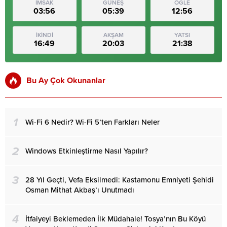
İMSAK
GÜNEŞ
ÖĞLE
03:56
05:39
12:56
İKİNDİ
AKŞAM
YATSI
16:49
20:03
21:38
Bu Ay Çok Okunanlar
1
Wi-Fi 6 Nedir? Wi-Fi 5’ten Farkları Neler
2
Windows Etkinleştirme Nasıl Yapılır?
3
28 Yıl Geçti, Vefa Eksilmedi: Kastamonu Emniyeti Şehidi
Osman Mithat Akbaş’ı Unutmadı
4
İtfaiyeyi Beklemeden İlk Müdahale! Tosya’nın Bu Köyü