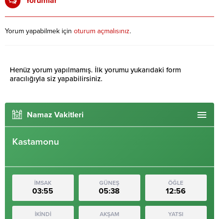
Yorumlar
Yorum yapabilmek için
oturum açmalısınız
.
Henüz yorum yapılmamış. İlk yorumu yukarıdaki form
aracılığıyla siz yapabilirsiniz.
Namaz Vakitleri
Kastamonu
İMSAK
GÜNEŞ
ÖĞLE
03:55
05:38
12:56
İKİNDİ
AKŞAM
YATSI