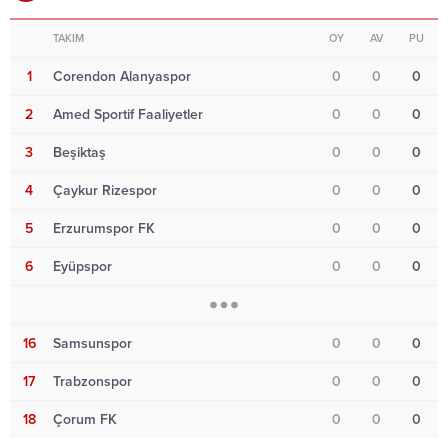
TAKIM
OY
AV
PU
1
Corendon Alanyaspor
0
0
0
2
Amed Sportif Faaliyetler
0
0
0
3
Beşiktaş
0
0
0
4
Çaykur Rizespor
0
0
0
5
Erzurumspor FK
0
0
0
6
Eyüpspor
0
0
0
16
Samsunspor
0
0
0
17
Trabzonspor
0
0
0
18
Çorum FK
0
0
0