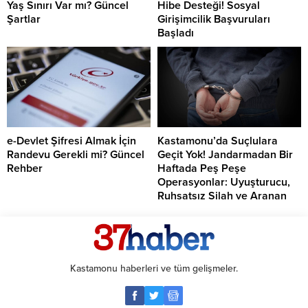
Yaş Sınırı Var mı? Güncel
Hibe Desteği! Sosyal
Şartlar
Girişimcilik Başvuruları
Başladı
e-Devlet Şifresi Almak İçin
Kastamonu’da Suçlulara
Randevu Gerekli mi? Güncel
Geçit Yok! Jandarmadan Bir
Rehber
Haftada Peş Peşe
Operasyonlar: Uyuşturucu,
Ruhsatsız Silah ve Aranan
Şahıslara Büyük Darbe
Kastamonu haberleri ve tüm gelişmeler.