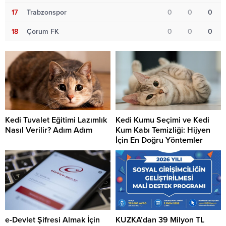
17
Trabzonspor
0
0
0
18
Çorum FK
0
0
0
Kedi Tuvalet Eğitimi Lazımlık
Kedi Kumu Seçimi ve Kedi
Nasıl Verilir? Adım Adım
Kum Kabı Temizliği: Hijyen
İçin En Doğru Yöntemler
e-Devlet Şifresi Almak İçin
KUZKA’dan 39 Milyon TL