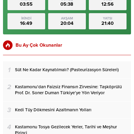
03:55
05:38
12:56
İKİNDİ
AKŞAM
YATSI
16:49
20:04
21:40
Bu Ay Çok Okunanlar
1
Süt Ne Kadar Kaynatılmalı? (Pasteurizasyon Süreleri)
2
Kastamonu’dan Faizsiz Finansın Zirvesine: Taşköprülü
Prof. Dr. Soner Duman Türkiye’ye Yön Veriyor
3
Kedi Tüy Dökmesini Azaltmanın Yolları
4
Kastamonu Tosya Gezilecek Yerler, Tarihi ve Meşhur
Pirinci