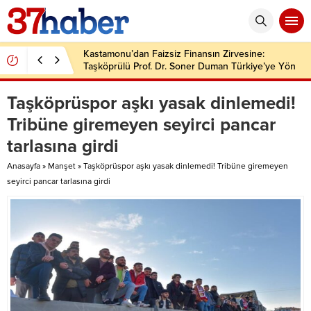
Kastamonu’dan Faizsiz Finansın Zirvesine:
Taşköprülü Prof. Dr. Soner Duman Türkiye’ye Yön
Veriyor
Taşköprüspor aşkı yasak dinlemedi!
Tribüne giremeyen seyirci pancar
tarlasına girdi
Anasayfa
»
Manşet
»
Taşköprüspor aşkı yasak dinlemedi! Tribüne giremeyen
seyirci pancar tarlasına girdi