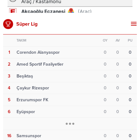
Süper Lig
TAKIM
OY
AV
PU
1
Corendon Alanyaspor
0
0
0
2
Amed Sportif Faaliyetler
0
0
0
3
Beşiktaş
0
0
0
4
Çaykur Rizespor
0
0
0
5
Erzurumspor FK
0
0
0
6
Eyüpspor
0
0
0
16
Samsunspor
0
0
0