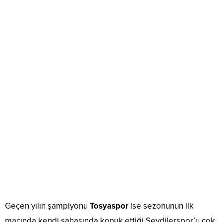
Geçen yılın şampiyonu
Tosyaspor
ise sezonunun ilk
maçında kendi sahasında konuk ettiği Seydilerspor’u çok