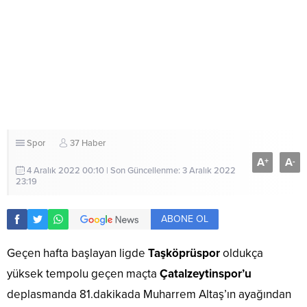
Spor
37 Haber
A
A
+
-
4 Aralık 2022 00:10 | Son Güncellenme: 3 Aralık 2022
23:19
ABONE OL
Geçen hafta başlayan ligde
Taşköprüspor
oldukça
yüksek tempolu geçen maçta
Çatalzeytinspor’u
deplasmanda 81.dakikada Muharrem Altaş’ın ayağından