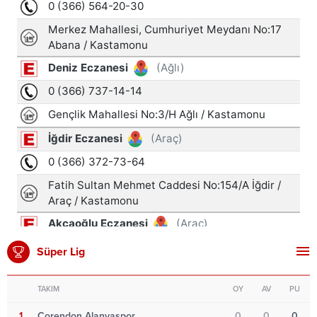
Süper Lig
TAKIM
OY
AV
PU
1
Corendon Alanyaspor
0
0
0