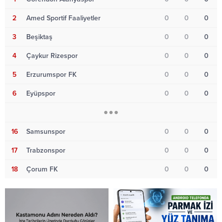
2
Amed Sportif Faaliyetler
0
0
0
3
Beşiktaş
0
0
0
4
Çaykur Rizespor
0
0
0
5
Erzurumspor FK
0
0
0
6
Eyüpspor
0
0
0
16
Samsunspor
0
0
0
17
Trabzonspor
0
0
0
18
Çorum FK
0
0
0