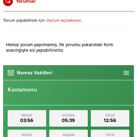
Yorumlar
Yorum yapabilmek için
oturum açmalısınız
.
Henüz yorum yapılmamış. İlk yorumu yukarıdaki form
aracılığıyla siz yapabilirsiniz.
Namaz Vakitleri
Kastamonu
İMSAK
GÜNEŞ
ÖĞLE
03:56
05:39
12:56
İKİNDİ
AKŞAM
YATSI