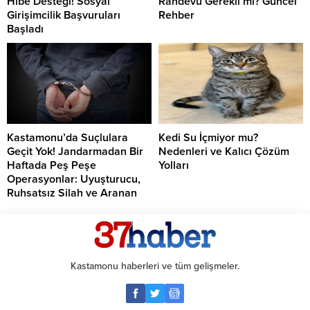
Hibe Desteği! Sosyal
Randevu Gerekli mi? Güncel
Girişimcilik Başvuruları
Rehber
Başladı
Kastamonu’da Suçlulara
Kedi Su İçmiyor mu?
Geçit Yok! Jandarmadan Bir
Nedenleri ve Kalıcı Çözüm
Haftada Peş Peşe
Yolları
Operasyonlar: Uyuşturucu,
Ruhsatsız Silah ve Aranan
Şahıslara Büyük Darbe
Kastamonu haberleri ve tüm gelişmeler.