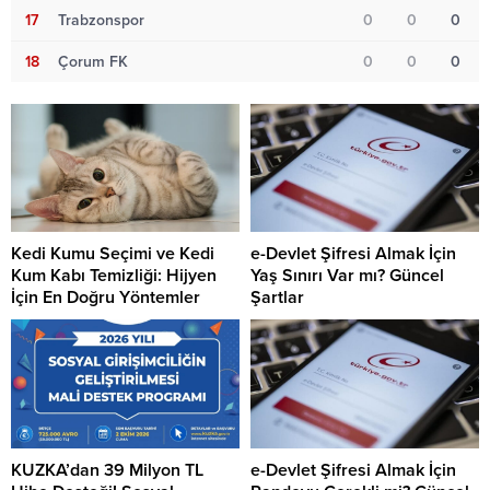
17
Trabzonspor
0
0
0
18
Çorum FK
0
0
0
Kedi Kumu Seçimi ve Kedi
e-Devlet Şifresi Almak İçin
Kum Kabı Temizliği: Hijyen
Yaş Sınırı Var mı? Güncel
İçin En Doğru Yöntemler
Şartlar
KUZKA’dan 39 Milyon TL
e-Devlet Şifresi Almak İçin