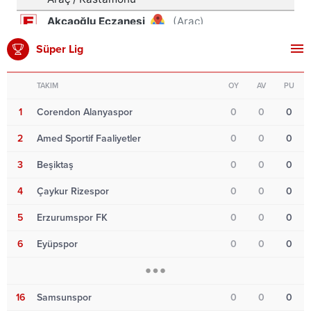
Süper Lig
TAKIM
OY
AV
PU
1
Corendon Alanyaspor
0
0
0
2
Amed Sportif Faaliyetler
0
0
0
3
Beşiktaş
0
0
0
4
Çaykur Rizespor
0
0
0
5
Erzurumspor FK
0
0
0
6
Eyüpspor
0
0
0
16
Samsunspor
0
0
0