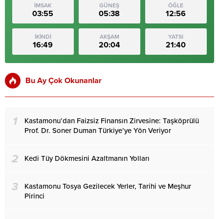
İMSAK
GÜNEŞ
ÖĞLE
03:55
05:38
12:56
İKİNDİ
AKŞAM
YATSI
16:49
20:04
21:40
Bu Ay Çok Okunanlar
1
Kastamonu’dan Faizsiz Finansın Zirvesine: Taşköprülü
Prof. Dr. Soner Duman Türkiye’ye Yön Veriyor
2
Kedi Tüy Dökmesini Azaltmanın Yolları
3
Kastamonu Tosya Gezilecek Yerler, Tarihi ve Meşhur
Pirinci