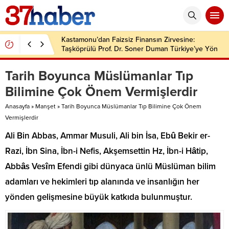
Kastamonu’dan Faizsiz Finansın Zirvesine:
Taşköprülü Prof. Dr. Soner Duman Türkiye’ye Yön
Veriyor
Tarih Boyunca Müslümanlar Tıp
Bilimine Çok Önem Vermişlerdir
Anasayfa
»
Manşet
»
Tarih Boyunca Müslümanlar Tıp Bilimine Çok Önem
Vermişlerdir
Ali Bin Abbas, Ammar Musuli, Ali bin İsa, Ebû Bekir er-
Razi, İbn Sina, İbn-i Nefis, Akşemsettin Hz, İbn-i Hâtip,
Abbâs Vesîm Efendi gibi dünyaca ünlü Müslüman bilim
adamları ve hekimleri tıp alanında ve insanlığın her
yönden gelişmesine büyük katkıda bulunmuştur.