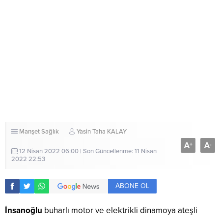
Manşet
Sağlık
Yasin Taha KALAY
A
A
+
-
12 Nisan 2022 06:00 | Son Güncellenme: 11 Nisan
2022 22:53
ABONE OL
İnsanoğlu
buharlı motor ve elektrikli dinamoya ateşli