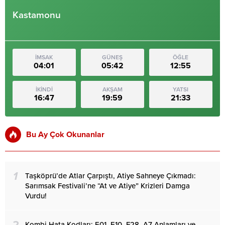
Kastamonu
İMSAK
GÜNEŞ
ÖĞLE
04:01
05:42
12:55
İKİNDİ
AKŞAM
YATSI
16:47
19:59
21:33
Bu Ay Çok Okunanlar
1
Taşköprü’de Atlar Çarpıştı, Atiye Sahneye Çıkmadı:
Sarımsak Festivali’ne “At ve Atiye” Krizleri Damga
Vurdu!
2
Kombi Hata Kodları: E01, E10, F28, A7 Anlamları ve