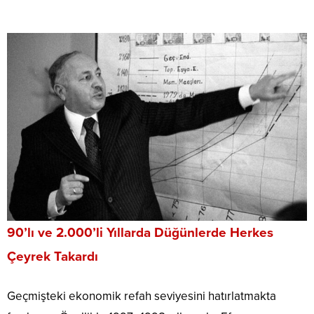
90’lı ve 2.000’li Yıllarda Düğünlerde Herkes
Çeyrek Takardı
Geçmişteki ekonomik refah seviyesini hatırlatmakta