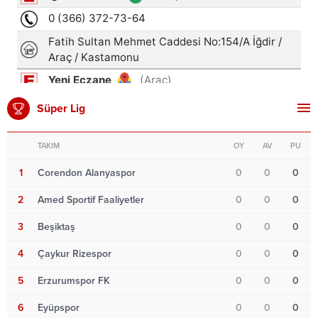
Süper Lig
TAKIM
OY
AV
PU
1
Corendon Alanyaspor
0
0
0
2
Amed Sportif Faaliyetler
0
0
0
3
Beşiktaş
0
0
0
4
Çaykur Rizespor
0
0
0
5
Erzurumspor FK
0
0
0
6
Eyüpspor
0
0
0