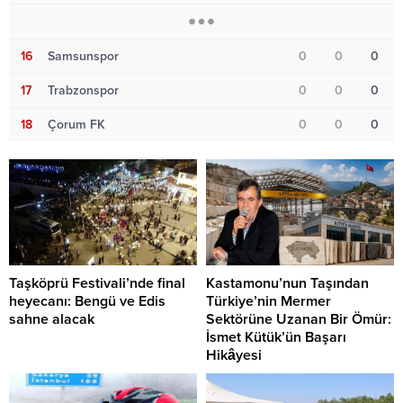
16
Samsunspor
0
0
0
17
Trabzonspor
0
0
0
18
Çorum FK
0
0
0
Taşköprü Festivali’nde final
Kastamonu’nun Taşından
heyecanı: Bengü ve Edis
Türkiye’nin Mermer
sahne alacak
Sektörüne Uzanan Bir Ömür:
İsmet Kütük’ün Başarı
Hikâyesi