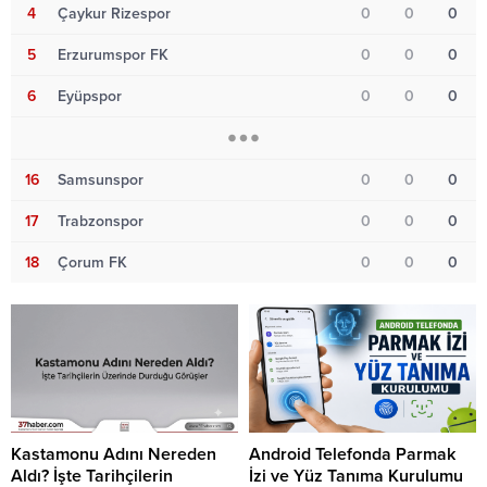
4
Çaykur Rizespor
0
0
0
5
Erzurumspor FK
0
0
0
6
Eyüpspor
0
0
0
16
Samsunspor
0
0
0
17
Trabzonspor
0
0
0
18
Çorum FK
0
0
0
Kastamonu Adını Nereden
Android Telefonda Parmak
Aldı? İşte Tarihçilerin
İzi ve Yüz Tanıma Kurulumu