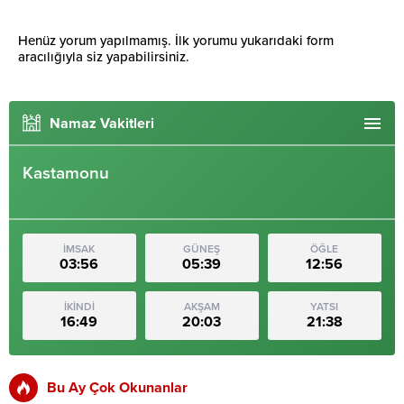
Henüz yorum yapılmamış. İlk yorumu yukarıdaki form
aracılığıyla siz yapabilirsiniz.
Namaz Vakitleri
Kastamonu
İMSAK
GÜNEŞ
ÖĞLE
03:56
05:39
12:56
İKİNDİ
AKŞAM
YATSI
16:49
20:03
21:38
Bu Ay Çok Okunanlar