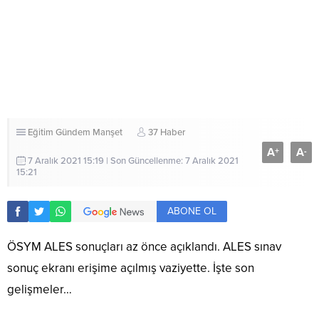
Eğitim
Gündem
Manşet
37 Haber
A
A
+
-
7 Aralık 2021 15:19 | Son Güncellenme: 7 Aralık 2021
15:21
ABONE OL
ÖSYM ALES sonuçları az önce açıklandı. ALES sınav
sonuç ekranı erişime açılmış vaziyette. İşte son
gelişmeler…