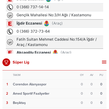
Süper Lig
TAKIM
OY
AV
PU
1
Corendon Alanyaspor
0
0
0
2
Amed Sportif Faaliyetler
0
0
0
3
Beşiktaş
0
0
0