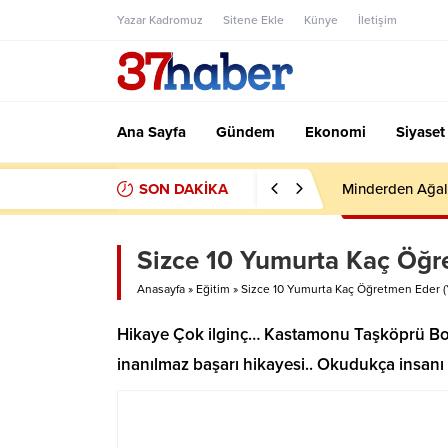
Yazar Kadromuz
Sitene Ekle
Künye
İletişim
Ana Sayfa
Gündem
Ekonomi
Siyaset
SON DAKİKA
Minderden Ağal
Sizce 10 Yumurta Kaç Öğre
Anasayfa
»
Eğitim
»
Sizce 10 Yumurta Kaç Öğretmen Eder (
Hikaye Çok ilginç… Kastamonu Taşköprü Boş
inanılmaz başarı hikayesi.. Okudukça insanı