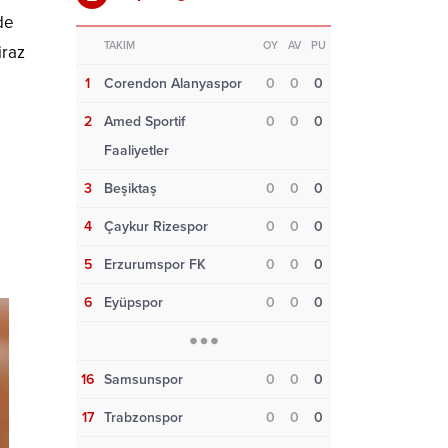
de
TAKIM
OY
AV
PU
iraz
1
Corendon Alanyaspor
0
0
0
2
Amed Sportif
0
0
0
Faaliyetler
3
Beşiktaş
0
0
0
4
Çaykur Rizespor
0
0
0
5
Erzurumspor FK
0
0
0
6
Eyüpspor
0
0
0
16
Samsunspor
0
0
0
17
Trabzonspor
0
0
0