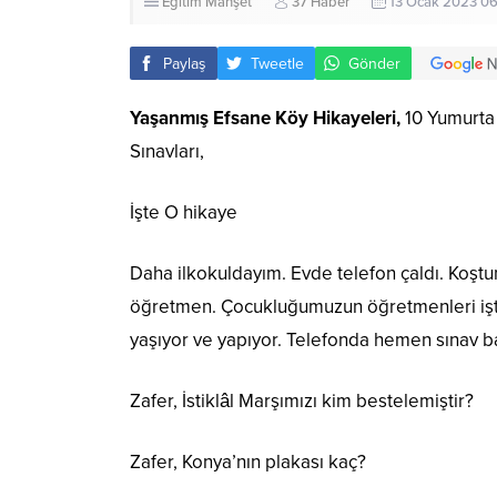
Eğitim
Manşet
37 Haber
13 Ocak 2023 06
Paylaş
Tweetle
Gönder
Yaşanmış Efsane Köy Hikayeleri,
10 Yumurta
Sınavları,
İşte O hikaye
Daha ilkokuldayım. Evde telefon çaldı. Koşt
öğretmen. Çocukluğumuzun öğretmenleri işte…
yaşıyor ve yapıyor. Telefonda hemen sınav 
Zafer, İstiklâl Marşımızı kim bestelemiştir?
Zafer, Konya’nın plakası kaç?