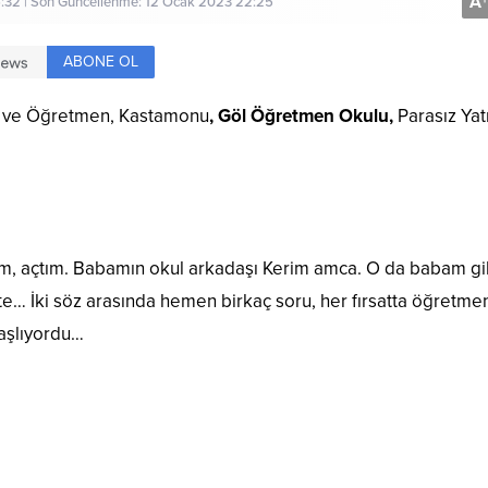
A
+
:32 | Son Güncellenme: 12 Ocak 2023 22:25
ABONE OL
 ve Öğretmen, Kastamonu
, Göl Öğretmen Okulu,
Parasız Yatı
um, açtım. Babamın okul arkadaşı Kerim amca. O da babam gi
 İki söz arasında hemen birkaç soru, her fırsatta öğretmen
başlıyordu…