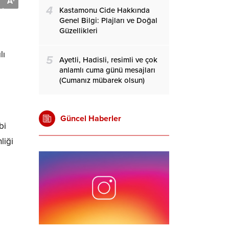
A
-
4
Kastamonu Cide Hakkında
Genel Bilgi: Plajları ve Doğal
Güzellikleri
lı
5
Ayetli, Hadisli, resimli ve çok
anlamlı cuma günü mesajları
(Cumanız mübarek olsun)
Güncel Haberler
bi
liği