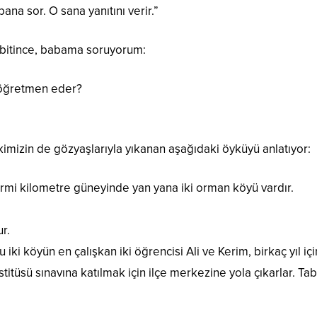
ana sor. O sana yanıtını verir.”
bitince, babama soruyorum:
 öğretmen eder?
kimizin de gözyaşlarıyla yıkanan aşağıdaki öyküyü anlatıyor:
irmi kilometre güneyinde yan yana iki orman köyü vardır.
r.
iki köyün en çalışkan iki öğrencisi Ali ve Kerim, birkaç yıl iç
üsü sınavına katılmak için ilçe merkezine yola çıkarlar. Tab