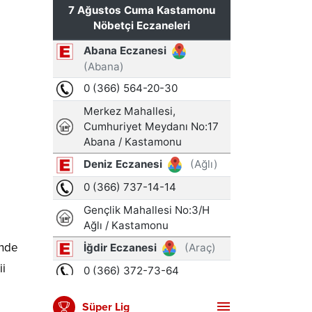
inde
ii
Süper Lig