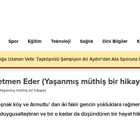
Spor
Eğitim
Teknoloji
Sağlık
Dini Bilgiler
K
ığa Uzanan Vefa: Taşköprülü Şampiyon Ali Aydın’dan Ata Sporuna
tmen Eder (Yaşanmış müthiş bir hikay
Yaşanmış müthiş bir hikaye)
nak köy ve Armutlu’ dan iki fakir gencin yokluklara rağme
 duygusallaştıran ve bir o kadar da düşündüren bir hayat hik