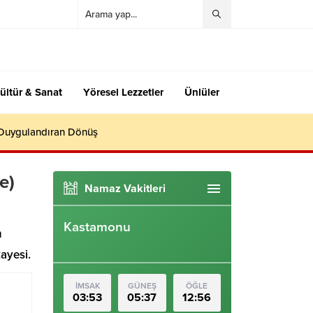
ültür & Sanat
Yöresel Lezzetler
Ünlüler
 Duygulandıran Dönüş
e)
Namaz Vakitleri
Kastamonu
n
ayesi.
İMSAK
GÜNEŞ
ÖĞLE
03:53
05:37
12:56