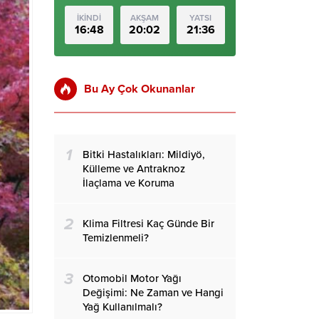
İKİNDİ
AKŞAM
YATSI
16:48
20:02
21:36
Bu Ay Çok Okunanlar
1
Bitki Hastalıkları: Mildiyö,
Külleme ve Antraknoz
İlaçlama ve Koruma
2
Klima Filtresi Kaç Günde Bir
Temizlenmeli?
3
Otomobil Motor Yağı
Değişimi: Ne Zaman ve Hangi
Yağ Kullanılmalı?