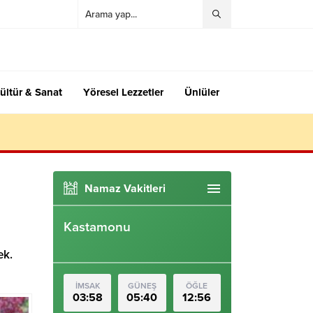
ültür & Sanat
Yöresel Lezzetler
Ünlüler
Namaz Vakitleri
Kastamonu
ek.
İMSAK
GÜNEŞ
ÖĞLE
03:58
05:40
12:56