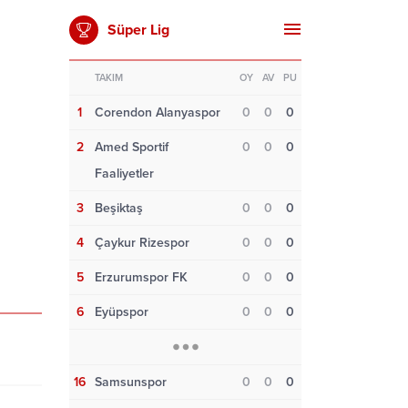
Süper Lig
TAKIM
OY
AV
PU
1
Corendon Alanyaspor
0
0
0
2
Amed Sportif
0
0
0
Faaliyetler
3
Beşiktaş
0
0
0
4
Çaykur Rizespor
0
0
0
5
Erzurumspor FK
0
0
0
6
Eyüpspor
0
0
0
16
Samsunspor
0
0
0