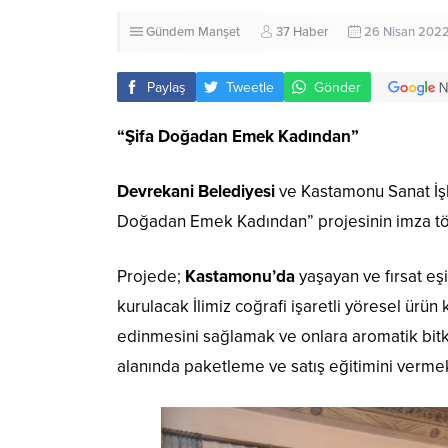
Gündem
Manşet
37 Haber
26 Nisan 2022
Paylaş
Tweetle
Gönder
“Şifa Doğadan Emek Kadından”
Devrekani Belediyesi
ve Kastamonu Sanat İşle
Doğadan Emek Kadından” projesinin imza töre
Projede;
Kastamonu’da
yaşayan ve fırsat eş
kurulacak İlimiz coğrafi işaretli yöresel ürü
edinmesini sağlamak ve onlara aromatik bitk
alanında paketleme ve satış eğitimini verm