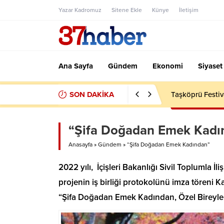
Yazar Kadromuz
Sitene Ekle
Künye
İletişim
Ana Sayfa
Gündem
Ekonomi
Siyaset
SON DAKİKA
Taşköprü Festiv
“Şifa Doğadan Emek Kadı
Anasayfa
»
Gündem
»
“Şifa Doğadan Emek Kadından”
2022 yılı, İçişleri Bakanlığı Sivil Toplumla İ
projenin iş birliği protokolünü imza töreni K
“Şifa Doğadan Emek Kadından, Özel Bireyler 