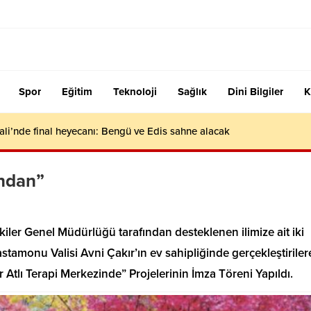
Spor
Eğitim
Teknoloji
Sağlık
Dini Bilgiler
K
ali’nde final heyecanı: Bengü ve Edis sahne alacak
ndan”
lişkiler Genel Müdürlüğü tarafından desteklenen ilimize ait iki
astamonu Valisi Avni Çakır’ın ev sahipliğinde gerçekleştiriler
Atlı Terapi Merkezinde” Projelerinin İmza Töreni Yapıldı.