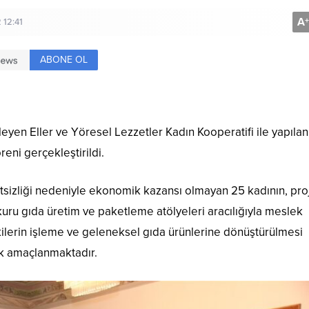
A
+
 12:41
ABONE OL
yen Eller ve Yöresel Lezzetler Kadın Kooperatifi ile yapılan,
ni gerçekleştirildi.
itsizliği nedeniyle ekonomik kazansı olmayan 25 kadının, proj
n kuru gıda üretim ve paketleme atölyeleri aracılığıyla meslek
ilerin işleme ve geleneksel gıda ürünlerine dönüştürülmesi
ek amaçlanmaktadır.