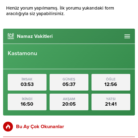
Henüz yorum yapılmamış. İlk yorumu yukarıdaki form
aracılığıyla siz yapabilirsiniz.
Namaz Vakitleri
Kastamonu
İMSAK
GÜNEŞ
ÖĞLE
03:53
05:37
12:56
İKİNDİ
AKŞAM
YATSI
16:50
20:05
21:41
Bu Ay Çok Okunanlar