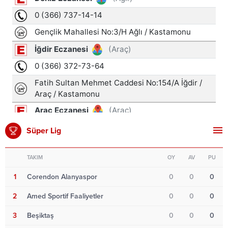
Süper Lig
TAKIM
OY
AV
PU
1
Corendon Alanyaspor
0
0
0
2
Amed Sportif Faaliyetler
0
0
0
3
Beşiktaş
0
0
0