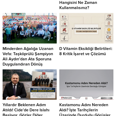
Hangisini Ne Zaman
Kullanmalısınız?
Minderden Ağalığa Uzanan
D Vitamin Eksikliği Belirtileri:
Vefa: Taşköprülü Şampiyon
8 Kritik İşaret ve Çözümü
Ali Aydın’dan Ata Sporuna
Duygulandıran Dönüş
Yıllardır Beklenen Adım
Kastamonu Adını Nereden
Atıldı! Cide’de Dere Islahı
Aldı? İşte Tarihçilerin
Başlıyor, Gözler Diğer
Üzerinde Durduğu Görüşler