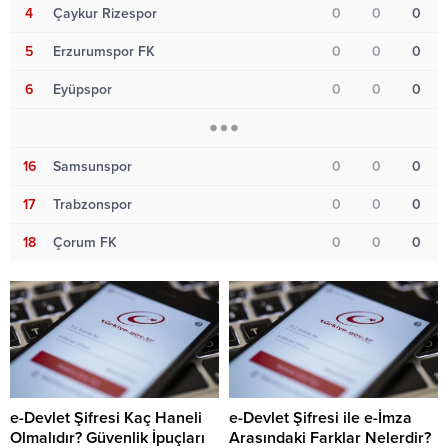
4
Çaykur Rizespor
0
0
0
5
Erzurumspor FK
0
0
0
6
Eyüpspor
0
0
0
16
Samsunspor
0
0
0
17
Trabzonspor
0
0
0
18
Çorum FK
0
0
0
e-Devlet Şifresi Kaç Haneli
e-Devlet Şifresi ile e-İmza
Olmalıdır? Güvenlik İpuçları
Arasındaki Farklar Nelerdir?