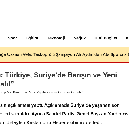
Spor
Eğitim
Teknoloji
Sağlık
Dini Bilgiler
K
ığa Uzanan Vefa: Taşköprülü Şampiyon Ali Aydın’dan Ata Sporuna
 Türkiye, Suriye’de Barışın ve Yeni
lı!”
uriye’de Barışın ve Yeni Yapılanmanın Öncüsü Olmalı!”
basın açıklaması yaptı. Açıklamada Suriye’de yaşanan son
ileri sunuldu. Ayrıca Saadet Partisi Genel Başkan Yardımcıs
 Tüm detayları Kastamonu Haber ekibimiz derledi.