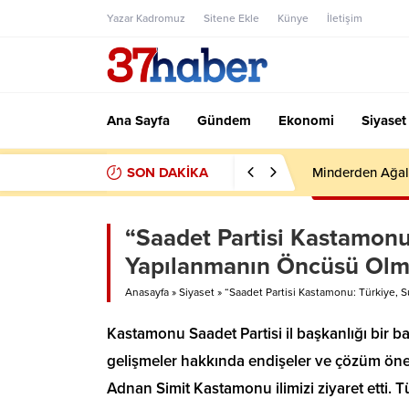
Yazar Kadromuz
Sitene Ekle
Künye
İletişim
Ana Sayfa
Gündem
Ekonomi
Siyaset
SON DAKİKA
Minderden Ağal
“Saadet Partisi Kastamonu:
Yapılanmanın Öncüsü Olma
Anasayfa
»
Siyaset
»
“Saadet Partisi Kastamonu: Türkiye, S
Kastamonu Saadet Partisi il başkanlığı bir 
gelişmeler hakkında endişeler ve çözüm öner
Adnan Simit Kastamonu ilimizi ziyaret etti.