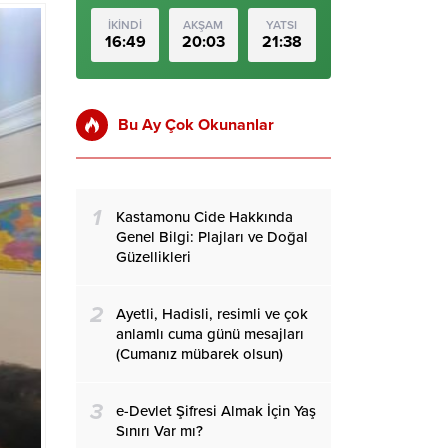
İKİNDİ
AKŞAM
YATSI
16:49
20:03
21:38
Bu Ay Çok Okunanlar
1
Kastamonu Cide Hakkında
Genel Bilgi: Plajları ve Doğal
Güzellikleri
2
Ayetli, Hadisli, resimli ve çok
anlamlı cuma günü mesajları
(Cumanız mübarek olsun)
3
e-Devlet Şifresi Almak İçin Yaş
Sınırı Var mı?