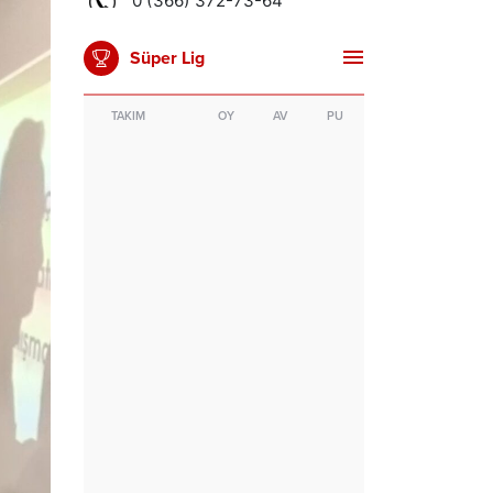
Süper Lig
TAKIM
OY
AV
PU