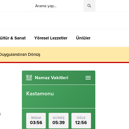
ültür & Sanat
Yöresel Lezzetler
Ünlüler
 Duygulandıran Dönüş
Namaz Vakitleri
Kastamonu
ı
İMSAK
GÜNEŞ
ÖĞLE
03:56
05:39
12:56