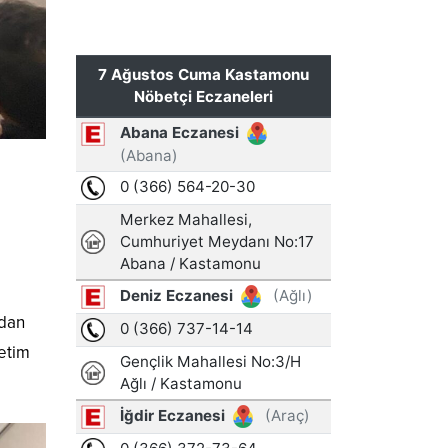
ndan
netim