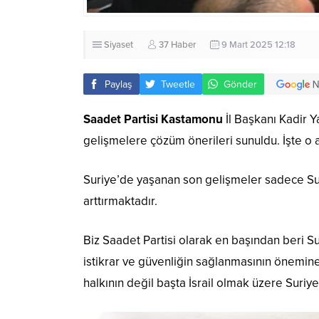
Siyaset
37 Haber
9 Mart 2025 12:18
Paylaş
Tweetle
Gönder
Saadet Partisi Kastamonu
İl Başkanı Kadir Y
gelişmelere çözüm önerileri sunuldu. İşte o 
Suriye’de yaşanan son gelişmeler sadece Sur
arttırmaktadır.
Biz Saadet Partisi olarak en başından beri Su
istikrar ve güvenliğin sağlanmasının önemine
halkının değil başta İsrail olmak üzere Suriy