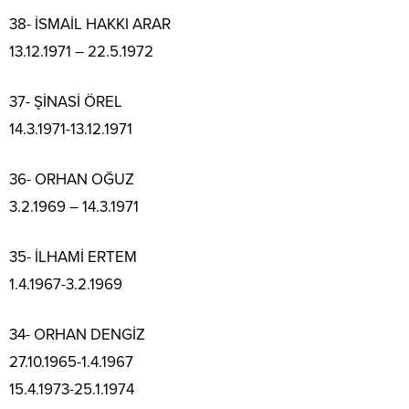
38- İSMAİL HAKKI ARAR
13.12.1971 – 22.5.1972
37- ŞİNASİ ÖREL
14.3.1971-13.12.1971
36- ORHAN OĞUZ
3.2.1969 – 14.3.1971
35- İLHAMİ ERTEM
1.4.1967-3.2.1969
34- ORHAN DENGİZ
27.10.1965-1.4.1967
15.4.1973-25.1.1974