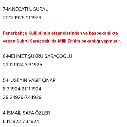
7-M.NECATİ UĞURAL
20.12.1925-1.1.1929
Fenerbahçe Kulübünün efsanelerinden ve başbakanlıkta
yapan Şükrü Saraçoğlu’da Milli Eğitim bakanlığı yapmıştır.
6-MEHMET ŞÜKRÜ SARAÇOĞLU
22.11.1924-3.3.1925
5-HÜSEYİN VASIF ÇINAR
8.3.1924-21.11.1924
28.2.1929-7.4.1929
4-İSMAİL SAFA ÖZLER
6.11.1922-7.3.1924