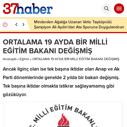
Minderden Ağalığa Uzanan Vefa: Taşköprülü
Şampiyon Ali Aydın’dan Ata Sporuna Duygulandıran
Dönüş
ORTALAMA 19 AYDA BİR MİLLİ
EĞİTİM BAKANI DEĞİŞMİŞ
Anasayfa
»
Eğitim
»
ORTALAMA 19 AYDA BİR MİLLİ EĞİTİM BAKANI DEĞİŞMİŞ
Ancak ilginç olan ise tek başına iktidar olan Anap ve Ak
Parti dönemlerinde genelde 2 yılda bir bakan değişmiş.
Tek başına iktidar olmakta istikrar sağlayamamış gibi
gözüküyor.