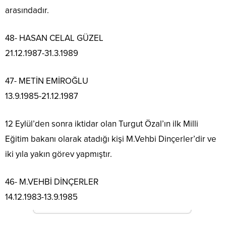
arasındadır.
48- HASAN CELAL GÜZEL
21.12.1987-31.3.1989
47- METİN EMİROĞLU
13.9.1985-21.12.1987
12 Eylül’den sonra iktidar olan Turgut Özal’ın ilk Milli
Eğitim bakanı olarak atadığı kişi M.Vehbi Dinçerler’dir ve
iki yıla yakın görev yapmıştır.
46- M.VEHBİ DİNÇERLER
14.12.1983-13.9.1985