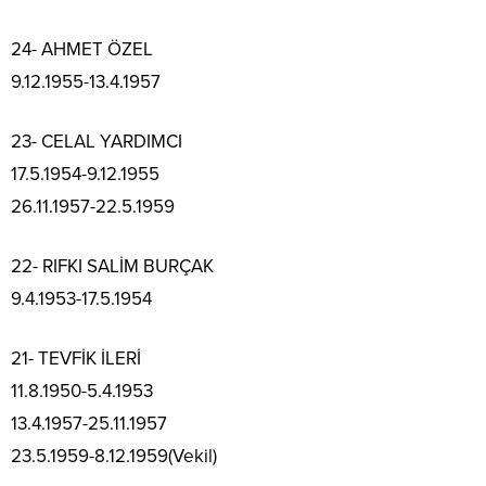
24- AHMET ÖZEL
9.12.1955-13.4.1957
23- CELAL YARDIMCI
17.5.1954-9.12.1955
26.11.1957-22.5.1959
22- RIFKI SALİM BURÇAK
9.4.1953-17.5.1954
21- TEVFİK İLERİ
11.8.1950-5.4.1953
13.4.1957-25.11.1957
23.5.1959-8.12.1959(Vekil)