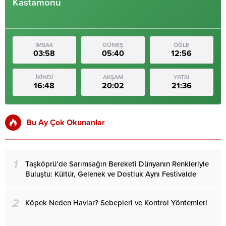
Kastamonu
İMSAK
GÜNEŞ
ÖĞLE
03:58
05:40
12:56
İKİNDİ
AKŞAM
YATSI
16:48
20:02
21:36
Bu Ay Çok Okunanlar
1
Taşköprü’de Sarımsağın Bereketi Dünyanın Renkleriyle
Buluştu: Kültür, Gelenek ve Dostluk Aynı Festivalde
2
Köpek Neden Havlar? Sebepleri ve Kontrol Yöntemleri