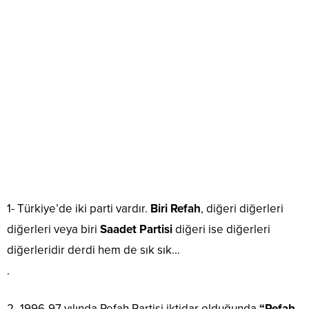
1- Türkiye’de iki parti vardır.
Biri Refah
, diğeri diğerleri
diğerleri veya biri
Saadet Partisi
diğeri ise diğerleri
diğerleridir derdi hem de sık sık…
.
2- 1996-97 yılında Refah Partisi iktidar olduğunda
“Refah