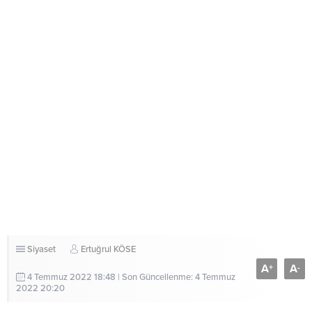
Siyaset
Ertuğrul KÖSE
A
A
+
-
4 Temmuz 2022 18:48 | Son Güncellenme: 4 Temmuz
2022 20:20