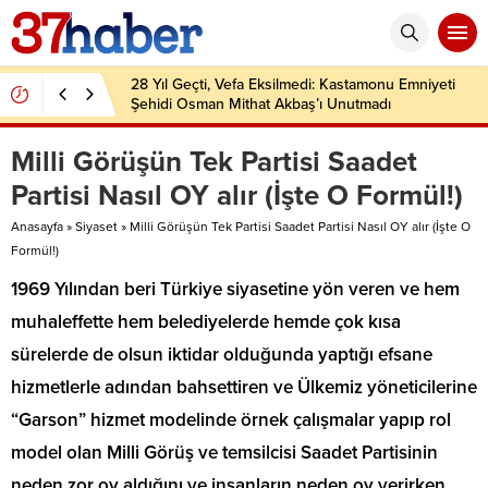
28 Yıl Geçti, Vefa Eksilmedi: Kastamonu Emniyeti
Şehidi Osman Mithat Akbaş’ı Unutmadı
Milli Görüşün Tek Partisi Saadet
Partisi Nasıl OY alır (İşte O Formül!)
Anasayfa
»
Siyaset
»
Milli Görüşün Tek Partisi Saadet Partisi Nasıl OY alır (İşte O
Formül!)
1969 Yılından beri Türkiye siyasetine yön veren ve hem
muhaleffette hem belediyelerde hemde çok kısa
sürelerde de olsun iktidar olduğunda yaptığı efsane
hizmetlerle adından bahsettiren ve Ülkemiz yöneticilerine
“Garson” hizmet modelinde örnek çalışmalar yapıp rol
model olan Milli Görüş ve temsilcisi Saadet Partisinin
neden zor oy aldığını ve insanların neden oy verirken