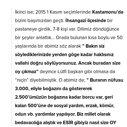
İkinci ise; 2015 1 Kasım seçimlerinde
Kastamonu’da
bizim başımızdan geçti.
İhsangazi ilçesinde
bir
pastaneye girdik, 7-8 kişi var. Dilimiz döndüğünce
bir şeyler anlattık… Orada bulunan kısa boylu ve 50
yaşlarında bir abimiz söz alarak
” Bakın siz
söylediklerinizde yerden göge kadar haklısınız
vallahi doğru söylüyorsunuz. Ancak buradan size
oy çıkmaz”
deyince Lütfi başkan gibi olmasa da
“niçin” diyebilmiştik. O abimiz de;
” Buranın nüfusu
3.000, eliyle boğazını da göstererek
2.500’ümüzün boğazına kadar borcu var, geri
kalan 500’üne de sosyal yardım, erzak, kömür,
odun vb. yardımlar yapılıyor. Biz millet olarak
bedavacılığa alıştık ve ESİR gibiyiz nasıl size OY