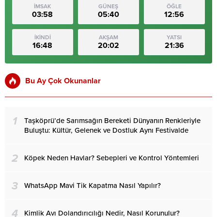
İMSAK
GÜNEŞ
ÖĞLE
03:58
05:40
12:56
İKİNDİ
AKŞAM
YATSI
16:48
20:02
21:36
Bu Ay Çok Okunanlar
1
Taşköprü’de Sarımsağın Bereketi Dünyanın Renkleriyle
Buluştu: Kültür, Gelenek ve Dostluk Aynı Festivalde
2
Köpek Neden Havlar? Sebepleri ve Kontrol Yöntemleri
3
WhatsApp Mavi Tik Kapatma Nasıl Yapılır?
4
Kimlik Avı Dolandırıcılığı Nedir, Nasıl Korunulur?