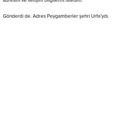
adresini ve iletişim bilgilerini istedim.
Gönderdi de. Adres Peygamberler şehri Urfa’ydı.