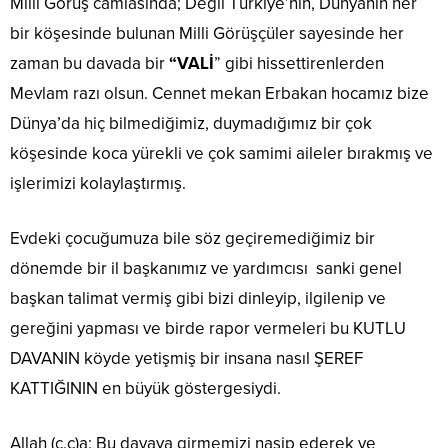
Milli Görüş camiasında; Değil Türkiye’nin, Dünyanın her
bir köşesinde bulunan Milli Görüşçüler sayesinde her
zaman bu davada bir
“VALİ
” gibi hissettirenlerden
Mevlam razı olsun. Cennet mekan Erbakan hocamız bize
Dünya’da hiç bilmediğimiz, duymadığımız bir çok
köşesinde koca yürekli ve çok samimi aileler bırakmış ve
işlerimizi kolaylaştırmış.
Evdeki çocuğumuza bile söz geçiremediğimiz bir
dönemde bir il başkanımız ve yardımcısı sanki genel
başkan talimat vermiş gibi bizi dinleyip, ilgilenip ve
gereğini yapması ve birde rapor vermeleri bu KUTLU
DAVANIN köyde yetişmiş bir insana nasıl ŞEREF
KATTIĞININ en büyük göstergesiydi.
Allah (c.c)a; Bu davaya girmemizi nasip ederek ve