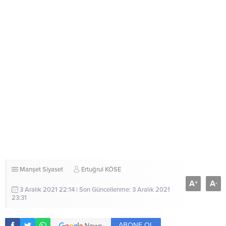
Manşet
Siyaset
Ertuğrul KÖSE
A
A
+
-
3 Aralık 2021 22:14 | Son Güncellenme: 3 Aralık 2021
23:31
ABONE OL