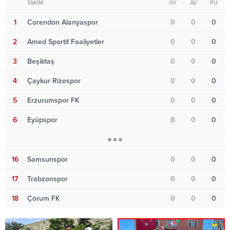
TAKIM
OY
AV
PU
1
Corendon Alanyaspor
0
0
0
2
Amed Sportif Faaliyetler
0
0
0
3
Beşiktaş
0
0
0
4
Çaykur Rizespor
0
0
0
5
Erzurumspor FK
0
0
0
6
Eyüpspor
0
0
0
16
Samsunspor
0
0
0
17
Trabzonspor
0
0
0
18
Çorum FK
0
0
0