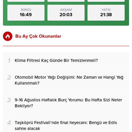
İKİNDİ
AKŞAM
YATSI
16:49
20:03
21:38
Bu Ay Çok Okunanlar
1
Klima Filtresi Kaç Günde Bir Temizlenmeli?
2
Otomobil Motor Yağı Değişimi: Ne Zaman ve Hangi Yağ
Kullanılmalı?
3
9-16 Ağustos Haftalık Burç Yorumu: Bu Hafta Sizi Neler
Bekliyor?
4
Taşköprü Festivali’nde final heyecanı: Bengü ve Edis
sahne alacak