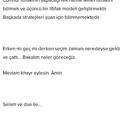
Cumhur ittifakının yapacağı tek hamle Millet ittifakını
bölmek ve üçüncü bir ittifak modeli geliştirmektir.
Başkada stratejileri şuan için bilinmemektedir.
Erken mi geç mi derken seçim zamanı neredeyse geldi
ve çattı… Bakalım neler göreceğiz.
Mevlam khayr eylesin. Amin
Selam ve dua ile…