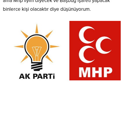
ama Mhp’liyim diyecek ve Başbuğ işareti yapacak
binlerce kişi olacaktır diye düşünüyorum.