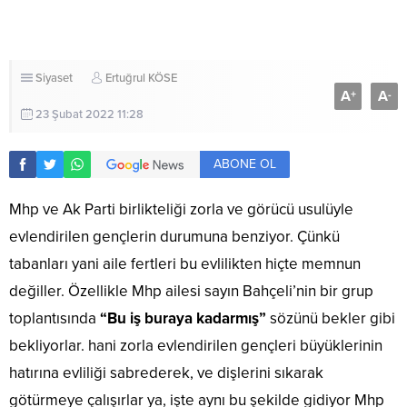
Siyaset
Ertuğrul KÖSE
A
A
+
-
23 Şubat 2022 11:28
ABONE OL
Mhp ve Ak Parti birlikteliği zorla ve görücü usulüyle
evlendirilen gençlerin durumuna benziyor. Çünkü
tabanları yani aile fertleri bu evlilikten hiçte memnun
değiller. Özellikle Mhp ailesi sayın Bahçeli’nin bir grup
toplantısında
“Bu iş buraya kadarmış”
sözünü bekler gibi
bekliyorlar. hani zorla evlendirilen gençleri büyüklerinin
hatırına evliliği sabrederek, ve dişlerini sıkarak
götürmeye çalışırlar ya, işte aynı bu şekilde gidiyor Mhp