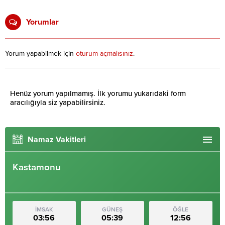
Yorumlar
Yorum yapabilmek için
oturum açmalısınız
.
Henüz yorum yapılmamış. İlk yorumu yukarıdaki form
aracılığıyla siz yapabilirsiniz.
Namaz Vakitleri
Kastamonu
İMSAK
GÜNEŞ
ÖĞLE
03:56
05:39
12:56