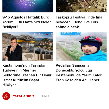
9-16 Ağustos Haftalık Burç
Taşköprü Festivali’nde final
Yorumu: Bu Hafta Sizi Neler
heyecanı: Bengü ve Edis
Bekliyor?
sahne alacak
Kastamonu’nun Taşından
Pedalları Samsun’a
Türkiye’nin Mermer
Dönecekti, Yolculuğu
Sektörüne Uzanan Bir Ömür:
Kastamonu’da Yarım Kaldı:
İsmet Kütük’ün Başarı
Eren Köse’den Acı Haber
Hikâyesi
Yazarlarımız
TÜMÜ