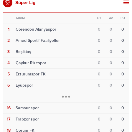
Süper Lig
TAKIM
OY
AV
PU
1
Corendon Alanyaspor
0
0
0
2
Amed Sportif Faaliyetler
0
0
0
3
Beşiktaş
0
0
0
4
Çaykur Rizespor
0
0
0
5
Erzurumspor FK
0
0
0
6
Eyüpspor
0
0
0
16
Samsunspor
0
0
0
17
Trabzonspor
0
0
0
18
Çorum FK
0
0
0