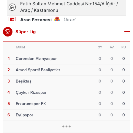
Süper Lig
TAKIM
OY
AV
PU
1
Corendon Alanyaspor
0
0
0
2
Amed Sportif Faaliyetler
0
0
0
3
Beşiktaş
0
0
0
4
Çaykur Rizespor
0
0
0
5
Erzurumspor FK
0
0
0
6
Eyüpspor
0
0
0