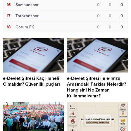
16
Samsunspor
0
0
0
17
Trabzonspor
0
0
0
18
Çorum FK
0
0
0
e-Devlet Şifresi Kaç Haneli
e-Devlet Şifresi ile e-İmza
Olmalıdır? Güvenlik İpuçları
Arasındaki Farklar Nelerdir?
Hangisini Ne Zaman
Kullanmalısınız?