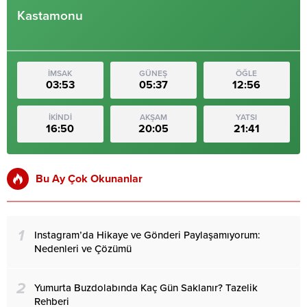
Kastamonu
İMSAK
GÜNEŞ
ÖĞLE
03:53
05:37
12:56
İKİNDİ
AKŞAM
YATSI
16:50
20:05
21:41
Bu Ay Çok Okunanlar
1
Instagram’da Hikaye ve Gönderi Paylaşamıyorum:
Nedenleri ve Çözümü
2
Yumurta Buzdolabında Kaç Gün Saklanır? Tazelik
Rehberi