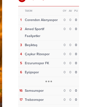
TAKIM
OY
AV
PU
1
Corendon Alanyaspor
0
0
0
2
Amed Sportif
0
0
0
Faaliyetler
3
Beşiktaş
0
0
0
4
Çaykur Rizespor
0
0
0
5
Erzurumspor FK
0
0
0
6
Eyüpspor
0
0
0
16
Samsunspor
0
0
0
17
Trabzonspor
0
0
0