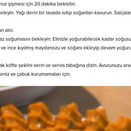
ce şişmesi için 20 dakika bekletin.
eyin. Yağı derin bir tavada ısıtıp soğanları kavurun. Salçalar
n alın.
raz soğumasını bekleyin. Elinizle yoğurabilecek kadar soğusu
i ve ince kıyılmış maydanozu ve soğanı ekleyip devam yoğur
ak köfte şeklini verin ve servis tabağına dizin. Avucunuzu ara
meniz ve çabuk kurumamaları için.