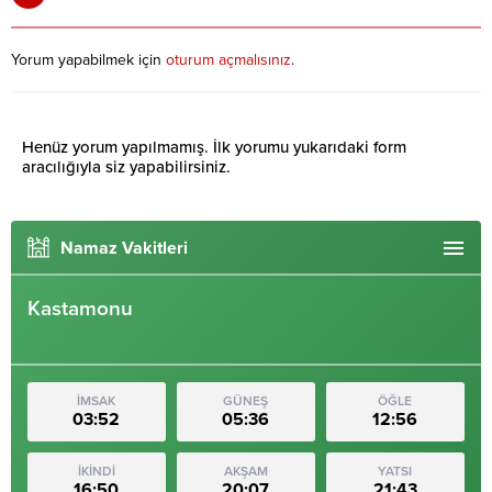
Yorum yapabilmek için
oturum açmalısınız
.
Henüz yorum yapılmamış. İlk yorumu yukarıdaki form
aracılığıyla siz yapabilirsiniz.
Namaz Vakitleri
Kastamonu
İMSAK
GÜNEŞ
ÖĞLE
03:52
05:36
12:56
İKİNDİ
AKŞAM
YATSI
16:50
20:07
21:43