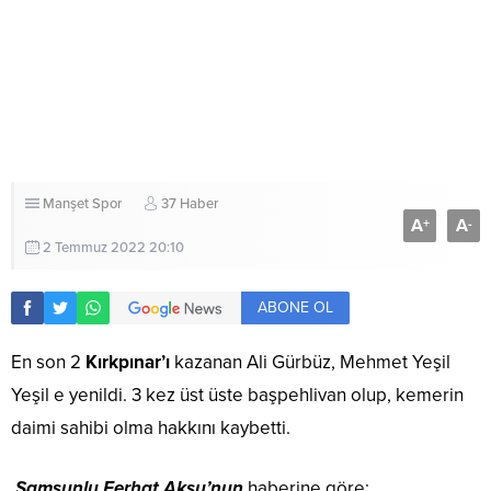
Manşet
Spor
37 Haber
A
A
+
-
2 Temmuz 2022 20:10
ABONE OL
En son 2
Kırkpınar’ı
kazanan Ali Gürbüz, Mehmet Yeşil
Yeşil e yenildi. 3 kez üst üste başpehlivan olup, kemerin
daimi sahibi olma hakkını kaybetti.
Samsunlu Ferhat Aksu’nun
haberine göre;