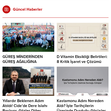
Güncel Haberler
GÜREŞ MİNDERİNDEN
D Vitamin Eksikliği Belirtileri:
GÜREŞ AĞALIĞINA
8 Kritik İşaret ve Çözümü
Yıllardır Beklenen Adım
Kastamonu Adını Nereden
Atıldı! Cide’de Dere Islahı
Aldı? İşte Tarihçilerin
Başlıyor, Gözler Diğer
Üzerinde Durduğu Görüşler