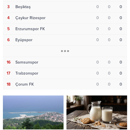
3
Beşiktaş
0
0
0
4
Çaykur Rizespor
0
0
0
5
Erzurumspor FK
0
0
0
6
Eyüpspor
0
0
0
16
Samsunspor
0
0
0
17
Trabzonspor
0
0
0
18
Çorum FK
0
0
0