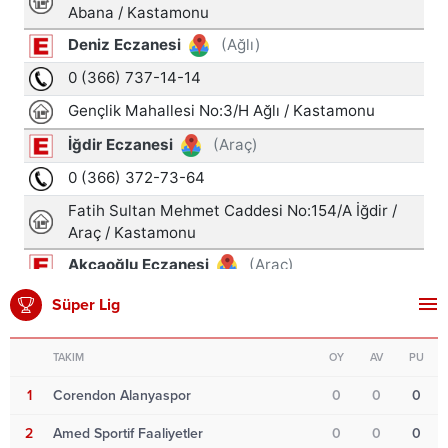
Süper Lig
TAKIM
OY
AV
PU
1
Corendon Alanyaspor
0
0
0
2
Amed Sportif Faaliyetler
0
0
0