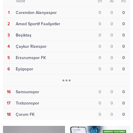
TAKIM
OY
AV
PU
1
Corendon Alanyaspor
0
0
0
2
Amed Sportif Faaliyetler
0
0
0
3
Beşiktaş
0
0
0
4
Çaykur Rizespor
0
0
0
5
Erzurumspor FK
0
0
0
6
Eyüpspor
0
0
0
16
Samsunspor
0
0
0
17
Trabzonspor
0
0
0
18
Çorum FK
0
0
0