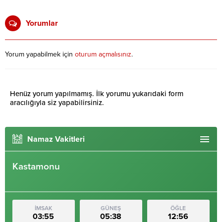
Yorumlar
Yorum yapabilmek için
oturum açmalısınız
.
Henüz yorum yapılmamış. İlk yorumu yukarıdaki form
aracılığıyla siz yapabilirsiniz.
Namaz Vakitleri
Kastamonu
İMSAK
GÜNEŞ
ÖĞLE
03:55
05:38
12:56