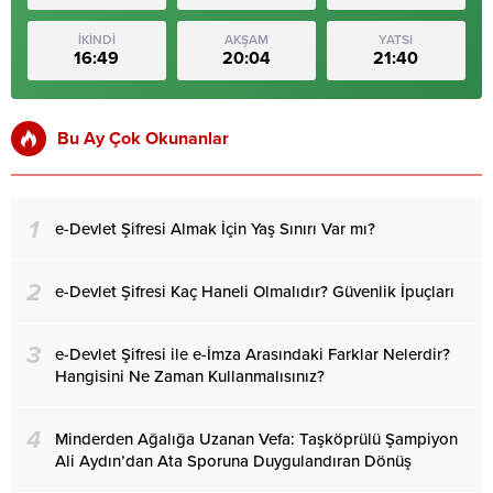
İKİNDİ
AKŞAM
YATSI
16:49
20:04
21:40
Bu Ay Çok Okunanlar
1
e-Devlet Şifresi Almak İçin Yaş Sınırı Var mı?
2
e-Devlet Şifresi Kaç Haneli Olmalıdır? Güvenlik İpuçları
3
e-Devlet Şifresi ile e-İmza Arasındaki Farklar Nelerdir?
Hangisini Ne Zaman Kullanmalısınız?
4
Minderden Ağalığa Uzanan Vefa: Taşköprülü Şampiyon
Ali Aydın’dan Ata Sporuna Duygulandıran Dönüş