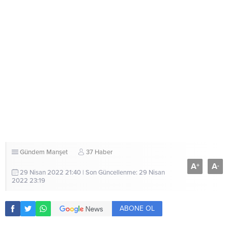
Gündem
Manşet
37 Haber
A
A
+
-
29 Nisan 2022 21:40 | Son Güncellenme: 29 Nisan
2022 23:19
ABONE OL