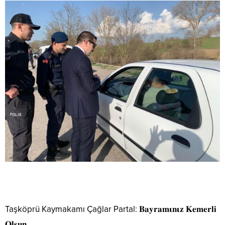
Taşköprü Kaymakamı Çağlar Partal: 𝐁𝐚𝐲𝐫𝐚𝐦𝛊𝐧𝛊𝐳 𝐊𝐞𝐦𝐞𝐫𝐥𝐢
𝐎𝐥𝐬𝐮𝐧