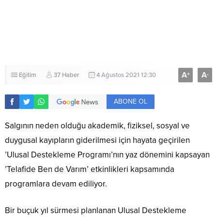
A
A
+
-
Eğitim
37 Haber
4 Ağustos 2021 12:30
ABONE OL
Salgının neden olduğu akademik, fiziksel, sosyal ve
duygusal kayıpların giderilmesi için hayata geçirilen
’Ulusal Destekleme Programı’nın yaz dönemini kapsayan
’Telafide Ben de Varım’ etkinlikleri kapsamında
programlara devam ediliyor.
Bir buçuk yıl sürmesi planlanan Ulusal Destekleme