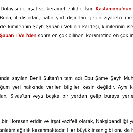
 Dolayısı ile irşat ve keramet ehlidir. İsmi
Kastamonu’nun
Bunu, il dışından, hatta yurt dışından gelen ziyaretçi mikt
 kimilerinin Şeyh Şaban-ı Veli’nin kardeşi, kimilerinin ise
Şaban-ı Veli’den
sonra en çok bilinen, kerametine en çok in
ında sayılan Benli Sultan’ın tam adı Ebu Şame Şeyh Muh
m yeri hakkında verilen bilgiler kesin değildir. Aynı 
an, Sivas’tan veya başka bir yerden gelip buraya yerleş
 bir Horasan eridir ve irşat vazifeli olarak, Nakşibendîliği
anlatım ağırlık kazanmaktadır. Her büyük insan gibi onu da 