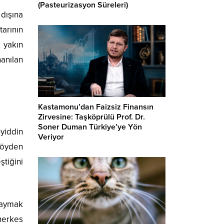
(Pasteurizasyon Süreleri)
dışına
arının
 yakın
anılan
Kastamonu’dan Faizsiz Finansın
Zirvesine: Taşköprülü Prof. Dr.
Soner Duman Türkiye’ye Yön
yiddin
Veriyor
köyden
tiğini
 yaymak
herkes