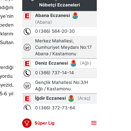
adığını
iye’nin
ürbeden
klarını
 Sultan
verdiği
yordu.
ayezid,
-6 yıl
Süper Lig