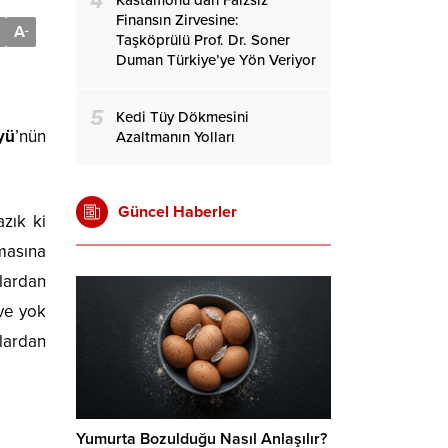
4
Kastamonu’dan Faizsiz
Finansın Zirvesine:
A
-
Taşköprülü Prof. Dr. Soner
Duman Türkiye’ye Yön Veriyor
5
Kedi Tüy Dökmesini
yü
’nün
Azaltmanın Yolları
Güncel Haberler
zık ki
nmasına
lardan
 ve yok
nlardan
Yumurta Bozulduğu Nasıl Anlaşılır?