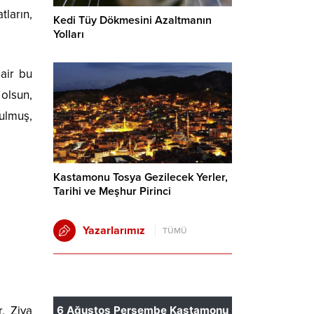
ların,
Kedi Tüy Dökmesini Azaltmanın
Yolları
air bu
 olsun,
ulmuş,
Kastamonu Tosya Gezilecek Yerler,
Tarihi ve Meşhur Pirinci
Yazarlarımız
TÜMÜ
. Ziya