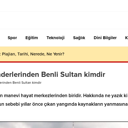
Spor
Eğitim
Teknoloji
Sağlık
Dini Bilgiler
K
 Plajları, Tarihi, Nerede, Ne Yenir?
erlerinden Benli Sultan kimdir
rinden Benli Sultan kimdir
n manevi hayat merkezlerinden biridir. Hakkında ne yazık ki
nun sebebi yıllar önce çıkan yangında kaynakların yanmasına