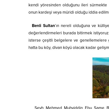
kendi yöresinden olduğunu ileri sürmekte h
onun kardeşi veya müridi olduğu iddia edilm
Benli Sultan
’ın nereli olduğuna ve külli
değerlendirmeleri burada bitirmek istiyoruz.
isterse çeşitli belgelere ve genellemelere
hatta bu köy, divan köyü olacak kadar gelişmi
Şeyh Mehmed Muhyiddin Ebu Şame Benli S