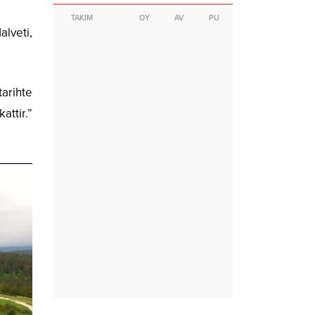
TAKIM
OY
AV
PU
alveti,
tarihte
attir.”