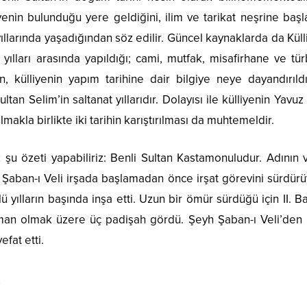
enin bulunduğu yere geldiğini, ilim ve tarikat neşrine başl
yıllarında yaşadığından söz edilir. Güncel kaynaklarda da Küll
yılları arasında yapıldığı; cami, mutfak, misafirhane ve t
n, külliyenin yapım tarihine dair bilgiye neye dayandırıldı
an Selim’in saltanat yıllarıdır. Dolayısı ile külliyenin Yavuz
la birlikte iki tarihin karıştırılması da muhtemeldir.
şu özeti yapabiliriz: Benli Sultan Kastamonuludur. Adının 
 Şaban-ı Veli irşada başlamadan önce irşat görevini sürdürü
ü yılların başında inşa etti. Uzun bir ömür sürdüğü için II. B
man olmak üzere üç padişah gördü. Şeyh Şaban-ı Veli’den 5
efat etti.