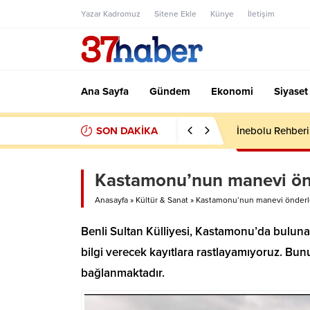
Yazar Kadromuz
Sitene Ekle
Künye
İletişim
Ana Sayfa
Gündem
Ekonomi
Siyaset
SON DAKİKA
İnebolu Rehberi:
Kastamonu’nun manevi önd
Anasayfa
»
Kültür & Sanat
»
Kastamonu’nun manevi önderle
Benli Sultan Külliyesi, Kastamonu’da buluna
bilgi verecek kayıtlara rastlayamıyoruz. Bu
bağlanmaktadır.