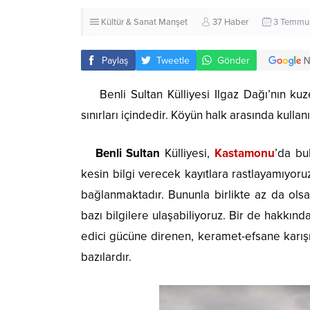
Kültür & Sanat
Manşet
37 Haber
3 Temmuz
Paylaş
Tweetle
Gönder
Benli Sultan Külliyesi Ilgaz Dağı’nın kuz
sınırları içindedir. Köyün halk arasında kullanı
Benli Sultan
Külliyesi,
Kastamonu
’da bu
kesin bilgi verecek kayıtlara rastlayamıyor
bağlanmaktadır. Bununla birlikte az da ols
bazı bilgilere ulaşabiliyoruz. Bir de hakkında
edici gücüne direnen, keramet-efsane karışım
bazılardır.