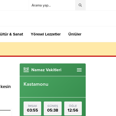
ültür & Sanat
Yöresel Lezzetler
Ünlüler
Namaz Vakitleri
Kastamonu
 kesin
İMSAK
GÜNEŞ
ÖĞLE
03:55
05:38
12:56