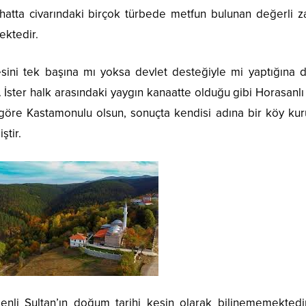
atta civarındaki birçok türbede metfun bulunan değerli zat
ektedir.
yesini tek başına mı yoksa devlet desteğiyle mi yaptığına d
 İster halk arasındaki yaygın kanaatte olduğu gibi Horasanlı
 göre Kastamonulu olsun, sonuçta kendisi adına bir köy kur
ştir.
ultan’ın doğum tarihi kesin olarak bilinememektedir