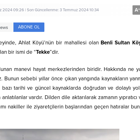
A
+
 2024 09:26 | Son Güncellenme: 3 Temmuz 2024 10:34
ABONE OL
eyinde, Ahlat Köyü’nün bir mahallesi olan
Benli Sultan Kö
lan bir ismi de “
Tekke
”dir.
lunan manevi hayat merkezlerinden biridir. Hakkında ne ya
uz. Bunun sebebi yıllar önce çıkan yangında kaynakların ya
a bazı tarihi ve güncel kaynaklarda doğrudan ve dolaylı yol
 anlatılanlar vardır. Dilden dile aktarılarak zamanın yıpratıcı
ı nakiller ile ziyaretçilerin başlarından geçen hatıralar bu