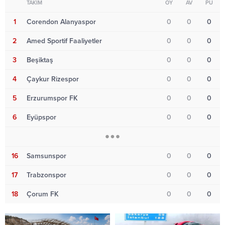
TAKIM
OY
AV
PU
1
Corendon Alanyaspor
0
0
0
2
Amed Sportif Faaliyetler
0
0
0
3
Beşiktaş
0
0
0
4
Çaykur Rizespor
0
0
0
5
Erzurumspor FK
0
0
0
6
Eyüpspor
0
0
0
16
Samsunspor
0
0
0
17
Trabzonspor
0
0
0
18
Çorum FK
0
0
0