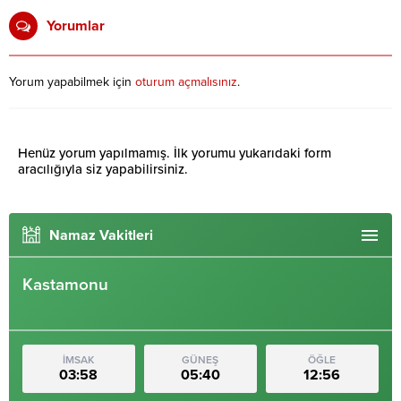
Yorumlar
Yorum yapabilmek için
oturum açmalısınız
.
Henüz yorum yapılmamış. İlk yorumu yukarıdaki form
aracılığıyla siz yapabilirsiniz.
Namaz Vakitleri
Kastamonu
İMSAK
GÜNEŞ
ÖĞLE
03:58
05:40
12:56