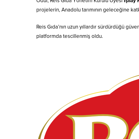
Ödül, Reis Gıda Yönetim Kurulu Üyesi
Işılay
projelerin, Anadolu tarımının geleceğine kat
Reis Gıda’nın uzun yıllardır sürdürdüğü güvenil
platformda tescillenmiş oldu.