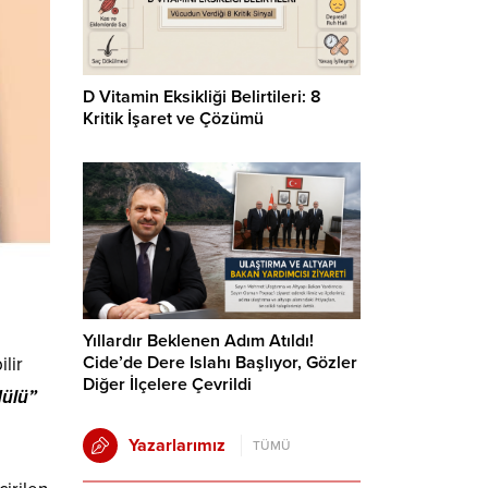
D Vitamin Eksikliği Belirtileri: 8
Kritik İşaret ve Çözümü
Yıllardır Beklenen Adım Atıldı!
Cide’de Dere Islahı Başlıyor, Gözler
ilir
Diğer İlçelere Çevrildi
dülü”
Yazarlarımız
TÜMÜ