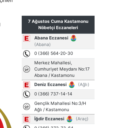
çirilen
l