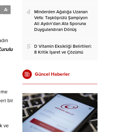
A
-
4
Minderden Ağalığa Uzanan
Vefa: Taşköprülü Şampiyon
Ali Aydın’dan Ata Sporuna
Duygulandıran Dönüş
adın
5
D Vitamin Eksikliği Belirtileri:
Kurulu
8 Kritik İşaret ve Çözümü
Güncel Haberler
leme
eri bir
ek ve