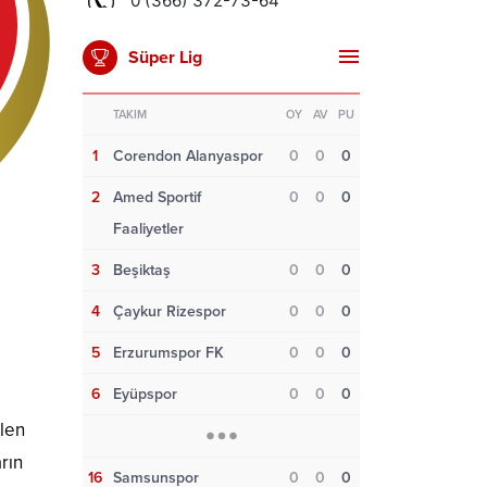
Süper Lig
TAKIM
OY
AV
PU
1
Corendon Alanyaspor
0
0
0
2
Amed Sportif
0
0
0
Faaliyetler
3
Beşiktaş
0
0
0
4
Çaykur Rizespor
0
0
0
5
Erzurumspor FK
0
0
0
6
Eyüpspor
0
0
0
elen
rın
16
Samsunspor
0
0
0