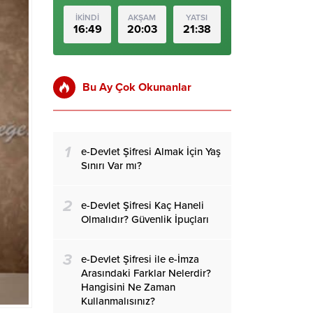
İKİNDİ
AKŞAM
YATSI
16:49
20:03
21:38
Bu Ay Çok Okunanlar
1
e-Devlet Şifresi Almak İçin Yaş
Sınırı Var mı?
2
e-Devlet Şifresi Kaç Haneli
Olmalıdır? Güvenlik İpuçları
3
e-Devlet Şifresi ile e-İmza
Arasındaki Farklar Nelerdir?
Hangisini Ne Zaman
Kullanmalısınız?