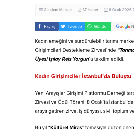
Gündem
Manşet
37 Haber
8 Ocak 2026 
Paylaş
Tweetle
Gönder
Kadın emeğini ve sürdürülebilir tarımı merke
Girişimcileri Destekleme Zirvesi’nde
“Tarım
Üyesi Işılay Reis Yorgun
’a takdim edildi.
Kadın Girişimciler İstanbul’da Buluştu
Yeni Arayışlar Girişimi Platformu Derneği tar
Zirvesi ve Ödül Töreni, 8 Ocak’ta İstanbul’da 
araya getiren zirve, iş dünyası, sivil toplum
Bu yıl “
Kültürel Miras
” temasıyla düzenlenen z