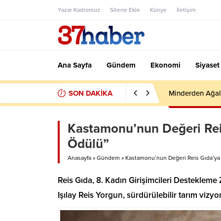
Yazar Kadromuz
Sitene Ekle
Künye
İletişim
Ana Sayfa
Gündem
Ekonomi
Siyaset
SON DAKİKA
Minderden Ağal
Kastamonu’nun Değeri Reis
Ödülü”
Anasayfa
»
Gündem
»
Kastamonu’nun Değeri Reis Gıda’ya 
Reis Gıda, 8. Kadın Girişimcileri Desteklem
Işılay Reis Yorgun, sürdürülebilir tarım vizyo