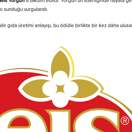
 Reis Yorgun
’a takdim edildi. Yorgun’un liderliğinde hayata ge
kı sunduğu vurgulandı.
ir gıda üretimi anlayışı, bu ödülle birlikte bir kez daha ulusa