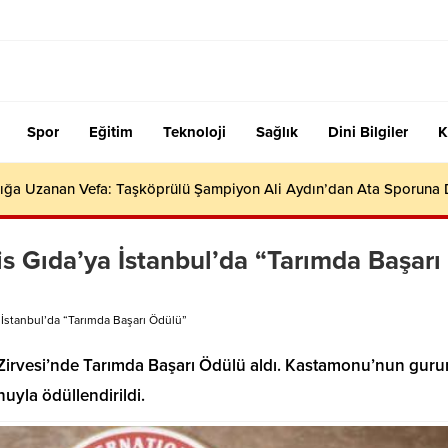
Spor
Eğitim
Teknoloji
Sağlık
Dini Bilgiler
K
ığa Uzanan Vefa: Taşköprülü Şampiyon Ali Aydın’dan Ata Sporuna
 Gıda’ya İstanbul’da “Tarımda Başarı
İstanbul’da “Tarımda Başarı Ödülü”
e Zirvesi’nde Tarımda Başarı Ödülü aldı. Kastamonu’nun guru
nuyla ödüllendirildi.