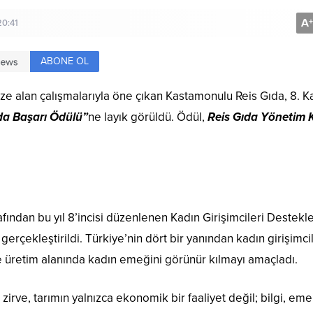
A
+
20:41
ABONE OL
ze alan çalışmalarıyla öne çıkan Kastamonulu Reis Gıda, 8. K
da Başarı Ödülü”
ne layık görüldü. Ödül,
Reis Gıda Yönetim 
afından bu yıl 8’incisi düzenlenen Kadın Girişimcileri Destek
gerçekleştirildi. Türkiye’nin dört bir yanından kadın girişimcil
 ve üretim alanında kadın emeğini görünür kılmayı amaçladı.
irve, tarımın yalnızca ekonomik bir faaliyet değil; bilgi, em