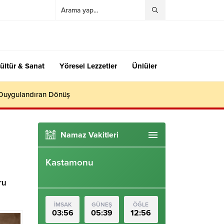
ültür & Sanat
Yöresel Lezzetler
Ünlüler
 Duygulandıran Dönüş
Namaz Vakitleri
Kastamonu
ru
İMSAK
GÜNEŞ
ÖĞLE
03:56
05:39
12:56