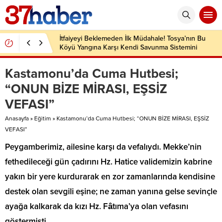
İtfaiyeyi Beklemeden İlk Müdahale! Tosya’nın Bu
Köyü Yangına Karşı Kendi Savunma Sistemini
Kurdu
Kastamonu’da Cuma Hutbesi;
“ONUN BİZE MİRASI, EŞSİZ
VEFASI”
Anasayfa
»
Eğitim
»
Kastamonu’da Cuma Hutbesi; “ONUN BİZE MİRASI, EŞSİZ
VEFASI”
Peygamberimiz, ailesine karşı da vefalıydı. Mekke’nin
fethedileceği gün çadırını Hz. Hatice validemizin kabrine
yakın bir yere kurdurarak en zor zamanlarında kendisine
destek olan sevgili eşine; ne zaman yanına gelse sevinçle
ayağa kalkarak da kızı Hz. Fâtıma’ya olan vefasını
göstermişti.