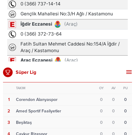
Süper Lig
TAKIM
OY
AV
PU
1
Corendon Alanyaspor
0
0
0
2
Amed Sportif Faaliyetler
0
0
0
3
Beşiktaş
0
0
0
4
Çaykur Rizespor
0
0
0