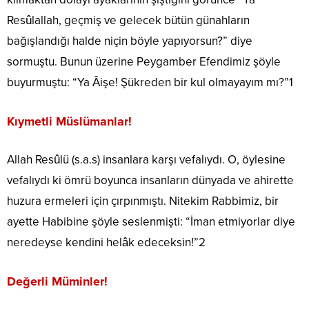
Resûlallah, geçmiş ve gelecek bütün günahların
bağışlandığı halde niçin böyle yapıyorsun?” diye
sormuştu. Bunun üzerine Peygamber Efendimiz şöyle
buyurmuştu: “Ya Âişe! Şükreden bir kul olmayayım mı?”1
Kıymetli Müslümanlar!
Allah Resûlü (s.a.s) insanlara karşı vefalıydı. O, öylesine
vefalıydı ki ömrü boyunca insanların dünyada ve ahirette
huzura ermeleri için çırpınmıştı. Nitekim Rabbimiz, bir
ayette Habibine şöyle seslenmişti: “İman etmiyorlar diye
neredeyse kendini helâk edeceksin!”2
Değerli Müminler!