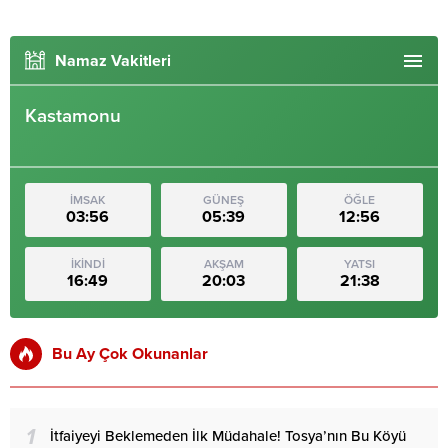
Namaz Vakitleri
Kastamonu
İMSAK
GÜNEŞ
ÖĞLE
03:56
05:39
12:56
İKİNDİ
AKŞAM
YATSI
16:49
20:03
21:38
Bu Ay Çok Okunanlar
1
İtfaiyeyi Beklemeden İlk Müdahale! Tosya’nın Bu Köyü