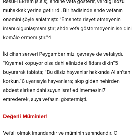
Resûl-i Ekrem (s.a.s), ahdine vefa gösterir, verdiği sözü
muhakkak yerine getirirdi. Bir hadisinde ahde vefanın
önemini şöyle anlatmıştı: “Emanete riayet etmeyenin
imanı olgunlaşmamıştır; ahde vefa göstermeyenin ise dini
kemâle ermemiştir.”4
İki cihan serveri Peygamberimiz, çevreye de vefalıydı.
“Kıyamet kopuyor olsa dahi elinizdeki fidanı dikin”5
buyurarak tabiata; “Bu dilsiz hayvanlar hakkında Allah’tan
korkun.”6 uyarısıyla hayvanlara; akıp giden nehirden
abdest alırken dahi suyun israf edilmemesini7
emrederek, suya vefasını göstermişti.
Değerli Müminler!
Vefalı olmak imandandır ve müminin şanındandır. O