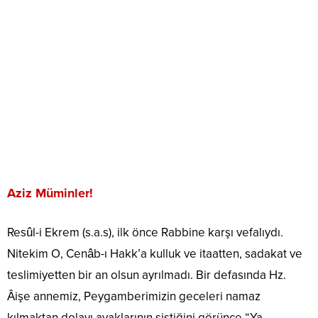
Aziz Müminler!
Resûl-i Ekrem (s.a.s), ilk önce Rabbine karşı vefalıydı.
Nitekim O, Cenâb-ı Hakk’a kulluk ve itaatten, sadakat ve
teslimiyetten bir an olsun ayrılmadı. Bir defasında Hz.
Âişe annemiz, Peygamberimizin geceleri namaz
kılmaktan dolayı ayaklarının şiştiğini görünce “Ya