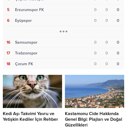
5
Erzurumspor FK
0
0
0
6
Eyüpspor
0
0
0
16
Samsunspor
0
0
0
17
Trabzonspor
0
0
0
18
Çorum FK
0
0
0
Kedi Aşı Takvimi Yavru ve
Kastamonu Cide Hakkında
Yetişkin Kediler İçin Rehber
Genel Bilgi: Plajları ve Doğal
Güzellikleri