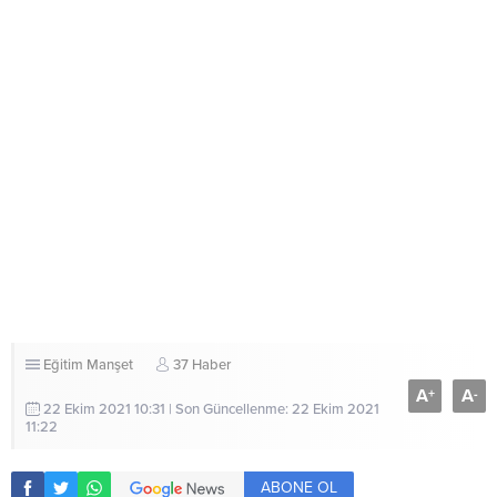
Eğitim
Manşet
37 Haber
A
A
+
-
22 Ekim 2021 10:31 | Son Güncellenme: 22 Ekim 2021
11:22
ABONE OL