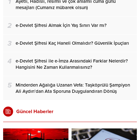
1
Ayetli, Hadisli, resimli ve çok anlamlı cuma günü
mesajları (Cumanız mübarek olsun)
2
e-Devlet Şifresi Almak İçin Yaş Sınırı Var mı?
3
e-Devlet Şifresi Kaç Haneli Olmalıdır? Güvenlik İpuçları
4
e-Devlet Şifresi ile e-İmza Arasındaki Farklar Nelerdir?
Hangisini Ne Zaman Kullanmalısınız?
5
Minderden Ağalığa Uzanan Vefa: Taşköprülü Şampiyon
Ali Aydın’dan Ata Sporuna Duygulandıran Dönüş
Güncel Haberler