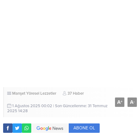
Manşet
Yöresel Lezzetler
37 Haber
A
A
+
-
1 Ağustos 2025 00:02 | Son Güncellenme: 31 Temmuz
2025 14:28
ABONE OL