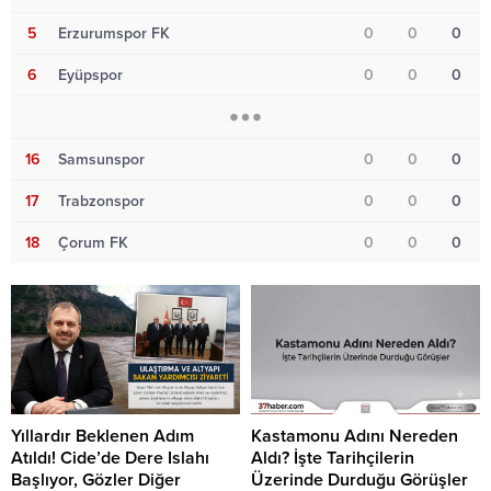
5
Erzurumspor FK
0
0
0
6
Eyüpspor
0
0
0
16
Samsunspor
0
0
0
17
Trabzonspor
0
0
0
18
Çorum FK
0
0
0
Yıllardır Beklenen Adım
Kastamonu Adını Nereden
Atıldı! Cide’de Dere Islahı
Aldı? İşte Tarihçilerin
Başlıyor, Gözler Diğer
Üzerinde Durduğu Görüşler