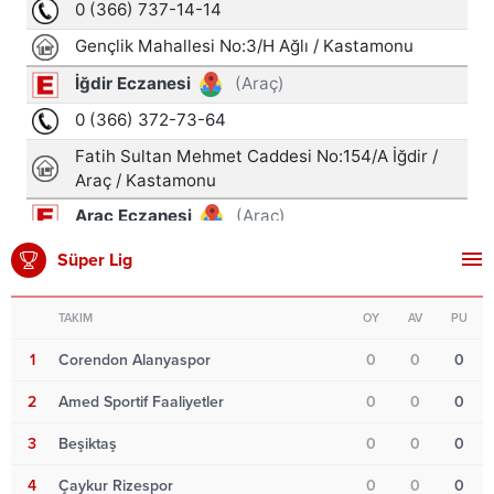
Süper Lig
TAKIM
OY
AV
PU
1
Corendon Alanyaspor
0
0
0
2
Amed Sportif Faaliyetler
0
0
0
3
Beşiktaş
0
0
0
4
Çaykur Rizespor
0
0
0