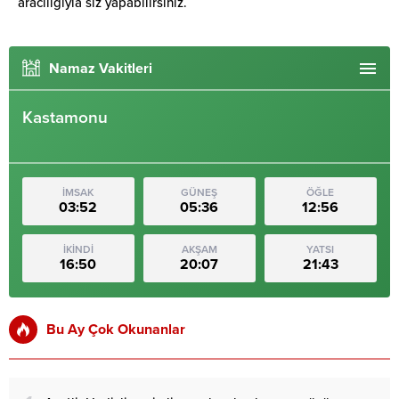
aracılığıyla siz yapabilirsiniz.
Namaz Vakitleri
Kastamonu
İMSAK
GÜNEŞ
ÖĞLE
03:52
05:36
12:56
İKİNDİ
AKŞAM
YATSI
16:50
20:07
21:43
Bu Ay Çok Okunanlar