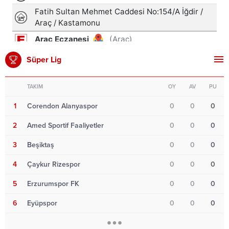
Süper Lig
TAKIM
OY
AV
PU
1
Corendon Alanyaspor
0
0
0
2
Amed Sportif Faaliyetler
0
0
0
3
Beşiktaş
0
0
0
4
Çaykur Rizespor
0
0
0
5
Erzurumspor FK
0
0
0
6
Eyüpspor
0
0
0