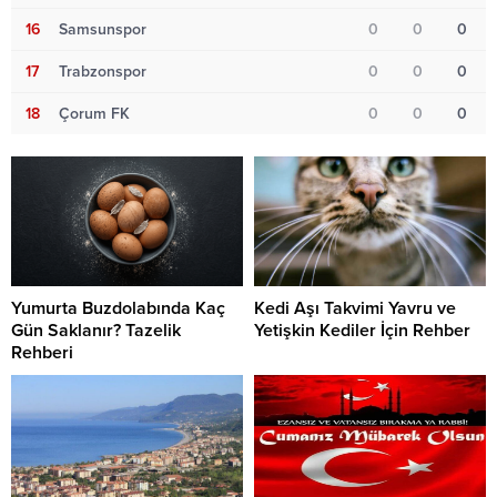
16
Samsunspor
0
0
0
17
Trabzonspor
0
0
0
18
Çorum FK
0
0
0
Yumurta Buzdolabında Kaç
Kedi Aşı Takvimi Yavru ve
Gün Saklanır? Tazelik
Yetişkin Kediler İçin Rehber
Rehberi