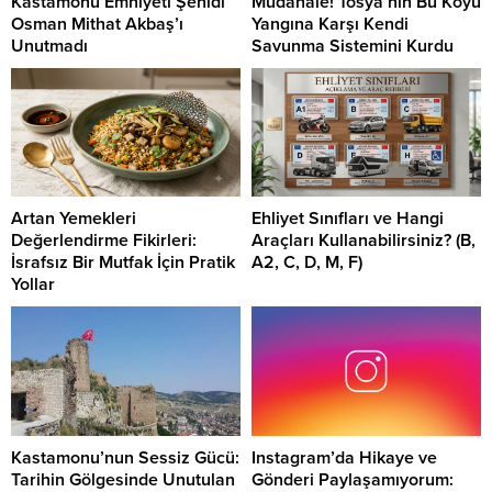
Kastamonu Emniyeti Şehidi
Müdahale! Tosya’nın Bu Köyü
Osman Mithat Akbaş’ı
Yangına Karşı Kendi
Unutmadı
Savunma Sistemini Kurdu
Artan Yemekleri
Ehliyet Sınıfları ve Hangi
Değerlendirme Fikirleri:
Araçları Kullanabilirsiniz? (B,
İsrafsız Bir Mutfak İçin Pratik
A2, C, D, M, F)
Yollar
Kastamonu’nun Sessiz Gücü:
Instagram’da Hikaye ve
Tarihin Gölgesinde Unutulan
Gönderi Paylaşamıyorum: