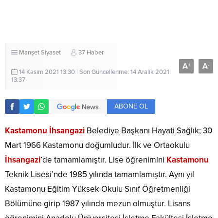
Manşet
Siyaset
37 Haber
A
A
+
-
14 Kasım 2021 13:30 | Son Güncellenme: 14 Aralık 2021
13:37
ABONE OL
Kastamonu İhsangazi
Belediye Başkanı Hayati Sağlık; 30
Mart 1966 Kastamonu doğumludur. İlk ve Ortaokulu
İhsangazi
’de tamamlamıştır. Lise öğrenimini
Kastamonu
Teknik Lisesi’nde 1985 yılında tamamlamıştır. Aynı yıl
Kastamonu Eğitim Yüksek Okulu Sınıf Öğretmenliği
Bölümüne girip 1987 yılında mezun olmuştur. Lisans