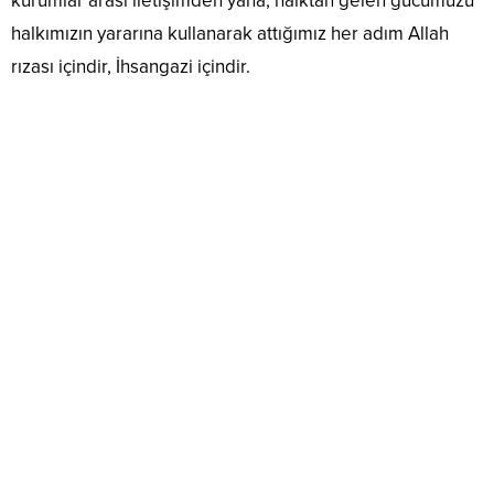
kurumlar arası iletişimden yana, halktan gelen gücümüzü
halkımızın yararına kullanarak attığımız her adım Allah
rızası içindir, İhsangazi içindir.