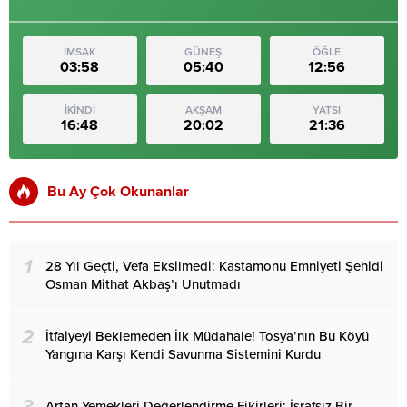
İMSAK
GÜNEŞ
ÖĞLE
03:58
05:40
12:56
İKİNDİ
AKŞAM
YATSI
16:48
20:02
21:36
Bu Ay Çok Okunanlar
1
28 Yıl Geçti, Vefa Eksilmedi: Kastamonu Emniyeti Şehidi
Osman Mithat Akbaş’ı Unutmadı
2
İtfaiyeyi Beklemeden İlk Müdahale! Tosya’nın Bu Köyü
Yangına Karşı Kendi Savunma Sistemini Kurdu
Artan Yemekleri Değerlendirme Fikirleri: İsrafsız Bir