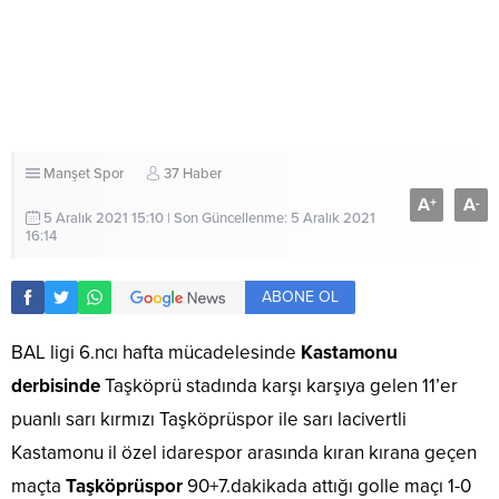
Manşet
Spor
37 Haber
A
A
+
-
5 Aralık 2021 15:10 | Son Güncellenme: 5 Aralık 2021
16:14
ABONE OL
BAL ligi 6.ncı hafta mücadelesinde
Kastamonu
derbisinde
Taşköprü stadında karşı karşıya gelen 11’er
puanlı sarı kırmızı Taşköprüspor ile sarı lacivertli
Kastamonu il özel idarespor arasında kıran kırana geçen
maçta
Taşköprüspor
90+7.dakikada attığı golle maçı 1-0