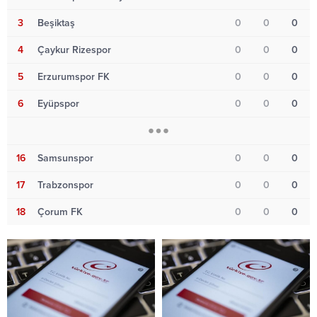
3
Beşiktaş
0
0
0
4
Çaykur Rizespor
0
0
0
5
Erzurumspor FK
0
0
0
6
Eyüpspor
0
0
0
16
Samsunspor
0
0
0
17
Trabzonspor
0
0
0
18
Çorum FK
0
0
0