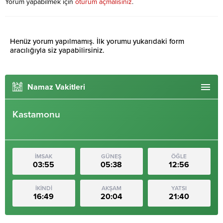
Yorum yapabilmek için
oturum açmalısınız
.
Henüz yorum yapılmamış. İlk yorumu yukarıdaki form
aracılığıyla siz yapabilirsiniz.
Namaz Vakitleri
Kastamonu
İMSAK
GÜNEŞ
ÖĞLE
03:55
05:38
12:56
İKİNDİ
AKŞAM
YATSI
16:49
20:04
21:40