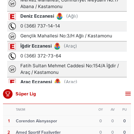
Süper Lig
TAKIM
OY
AV
PU
1
Corendon Alanyaspor
0
0
0
2
Amed Sportif Faaliyetler
0
0
0