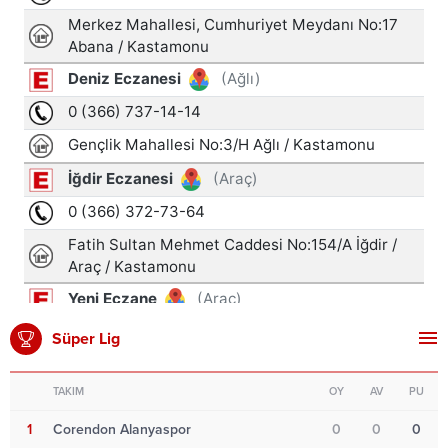
Süper Lig
TAKIM
OY
AV
PU
1
Corendon Alanyaspor
0
0
0