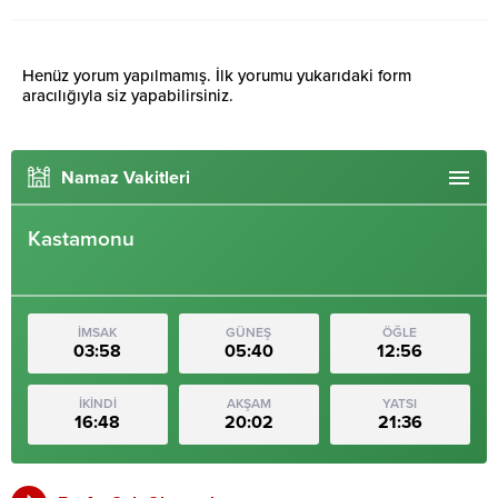
Henüz yorum yapılmamış. İlk yorumu yukarıdaki form
aracılığıyla siz yapabilirsiniz.
Namaz Vakitleri
Kastamonu
İMSAK
GÜNEŞ
ÖĞLE
03:58
05:40
12:56
İKİNDİ
AKŞAM
YATSI
16:48
20:02
21:36