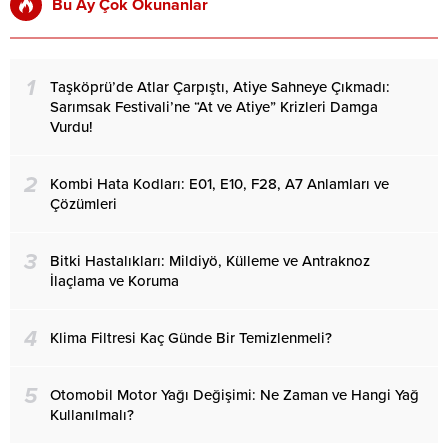
Bu Ay Çok Okunanlar
1
Taşköprü’de Atlar Çarpıştı, Atiye Sahneye Çıkmadı:
Sarımsak Festivali’ne “At ve Atiye” Krizleri Damga
Vurdu!
2
Kombi Hata Kodları: E01, E10, F28, A7 Anlamları ve
Çözümleri
3
Bitki Hastalıkları: Mildiyö, Külleme ve Antraknoz
İlaçlama ve Koruma
4
Klima Filtresi Kaç Günde Bir Temizlenmeli?
5
Otomobil Motor Yağı Değişimi: Ne Zaman ve Hangi Yağ
Kullanılmalı?