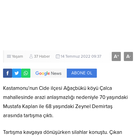
A
A
+
-
Yaşam
37 Haber
14 Temmuz 2022 09:37
ABONE OL
Kastamonu’nun Cide ilçesi Ağaçbükü köyü Çalca
mahallesinde arazi anlaşmazlığı nedeniyle 70 yaşındaki
Mustafa Kaplan ile 68 yaşındaki Zeynel Demirtaş
arasında tartışma çıktı.
Tartışma kavgaya dönüşürken silahlar konuştu. Çıkan