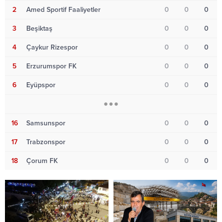
2
Amed Sportif Faaliyetler
0
0
0
3
Beşiktaş
0
0
0
4
Çaykur Rizespor
0
0
0
5
Erzurumspor FK
0
0
0
6
Eyüpspor
0
0
0
16
Samsunspor
0
0
0
17
Trabzonspor
0
0
0
18
Çorum FK
0
0
0