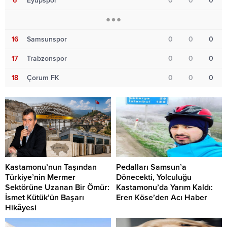
6
Eyüpspor
0
0
0
16
Samsunspor
0
0
0
17
Trabzonspor
0
0
0
18
Çorum FK
0
0
0
Kastamonu’nun Taşından
Pedalları Samsun’a
Türkiye’nin Mermer
Dönecekti, Yolculuğu
Sektörüne Uzanan Bir Ömür:
Kastamonu’da Yarım Kaldı:
İsmet Kütük’ün Başarı
Eren Köse’den Acı Haber
Hikâyesi