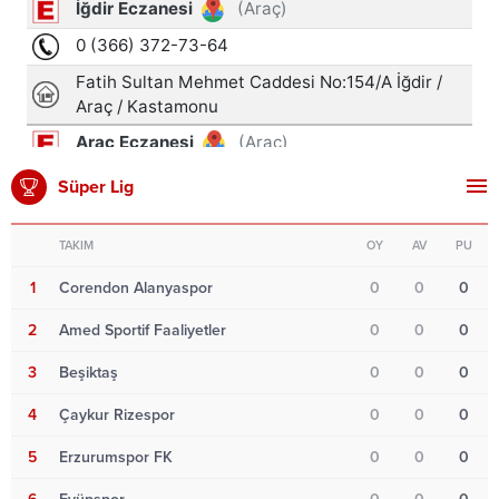
Süper Lig
TAKIM
OY
AV
PU
1
Corendon Alanyaspor
0
0
0
2
Amed Sportif Faaliyetler
0
0
0
3
Beşiktaş
0
0
0
4
Çaykur Rizespor
0
0
0
5
Erzurumspor FK
0
0
0