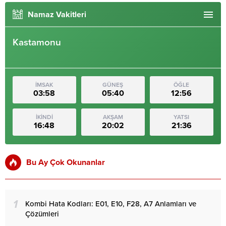
Namaz Vakitleri
Kastamonu
İMSAK
GÜNEŞ
ÖĞLE
03:58
05:40
12:56
İKİNDİ
AKŞAM
YATSI
16:48
20:02
21:36
Bu Ay Çok Okunanlar
1
Kombi Hata Kodları: E01, E10, F28, A7 Anlamları ve
Çözümleri