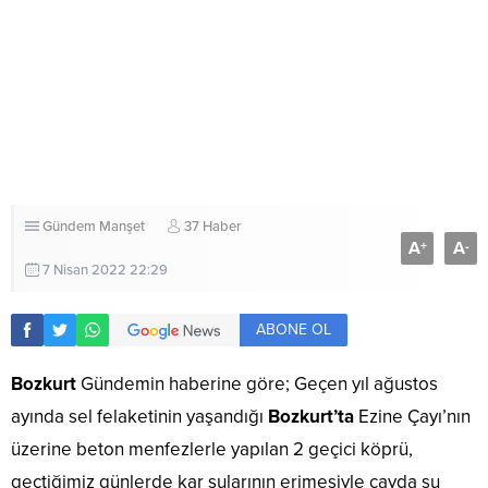
Gündem
Manşet
37 Haber
A
A
+
-
7 Nisan 2022 22:29
ABONE OL
Bozkurt
Gündemin haberine göre; Geçen yıl ağustos
ayında sel felaketinin yaşandığı
Bozkurt’ta
Ezine Çayı’nın
üzerine beton menfezlerle yapılan 2 geçici köprü,
geçtiğimiz günlerde kar sularının erimesiyle çayda su